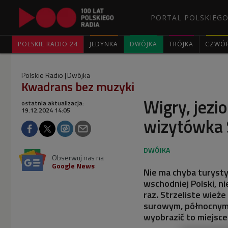
PORTAL POLSKIEGO
POLSKIE RADIO 24
JEDYNKA
DWÓJKA
TRÓJKA
CZWÓ
Polskie Radio
Dwójka
Kwadrans bez muzyki
Wigry, jezi
ostatnia aktualizacja:
19.12.2024 14:05
wizytówka 
Obserwuj nas na
Google News
Nie ma chyba turysty,
wschodniej Polski, n
raz. Strzeliste wieże
surowym, północnym 
wyobrazić to miejsce