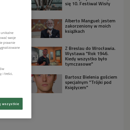
się 10. Festiwal Wisły
Alberto Manguel: jestem
zakorzeniony w moich
książkach
 unikalne
tować swoje
wie prawnie
Z Breslau do Wrocławia.
sygnalizowane
Wystawa "Rok 1946.
Kiedy wszystko było
tymczasowe"
lów
i treści,
Bartosz Bielenia gościem
specjalnym "Trójki pod
Księżycem"
ę wszystkie