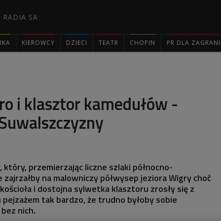
 RADIA SA
RKA
KIEROWCY
DZIECI
TEATR
CHOPIN
PR DLA ZAGRAN

oro i klasztor kamedułów -
Suwalszczyzny
 który, przemierzając liczne szlaki północno-
ie zajrzałby na malowniczy półwysep jeziora Wigry choć
 kościoła i dostojna sylwetka klasztoru zrosły się z
pejzażem tak bardzo, że trudno byłoby sobie
 bez nich.