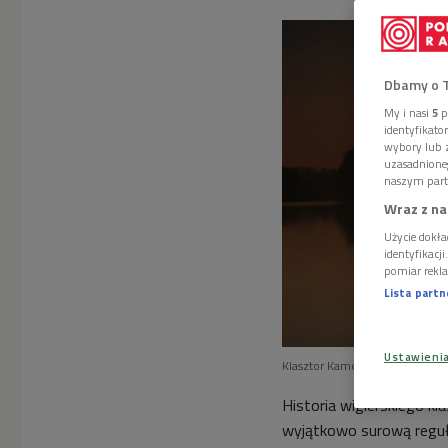
Dbamy o 
My i nasi
5
p
identyfikat
wybory lub z
uzasadnione
naszym part
Wraz z na
Użycie dokła
identyfikacj
pomiar rekla
Lista part
Ustawieni
Klasztor Kamedułów jest wizy
Historia wigierskiego k
wyjątkowo surową reguł