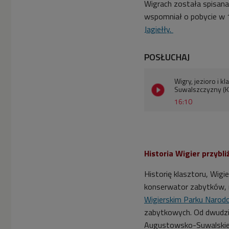
Wigrach została spisana
wspomniał o pobycie w
Jagiełły.
POSŁUCHAJ
Wigry, jezioro i 
Suwalszczyzny (
16:10
Historia Wigier przybli
Historię klasztoru, Wigie
konserwator zabytków, 
Wigierskim Parku Naro
zabytkowych. Od dwudzies
Augustowsko-Suwalskieg