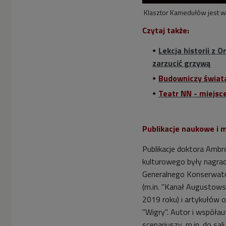
Klasztor Kamedułów jest 
Czytaj także:
Lekcja historii z 
zarzucić grzywą
Budowniczy świata
Teatr NN - miejsc
Publikacje naukowe i 
Publikacje doktora
Ambr
kulturowego były nagradz
Generalnego Konserwato
(m.in. "Kanał Augustows
2019 roku) i artykułów 
"Wigry". Autor i współau
scenariuszy, m.in. do sa