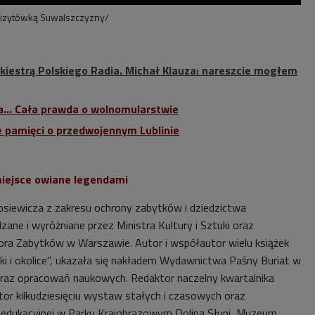
wizytówką Suwalszczyzny/
Orkiestrą Polskiego Radia. Michał Klauza: nareszcie mogłem
... Cała prawda o wolnomularstwie
e pamięci o przedwojennym Lublinie
miejsce owiane legendami
osiewicza
z zakresu ochrony zabytków i dziedzictwa
ane i wyróżniane przez Ministra Kultury i Sztuki oraz
ra Zabytków w Warszawie. Autor i współautor wielu książek
ki i okolice", ukazała się nakładem Wydawnictwa Paśny Buriat w
oraz opracowań naukowych. Redaktor naczelny kwartalnika
tor kilkudziesięciu wystaw stałych i czasowych oraz
li edukacyjnej w Parku Krajobrazowym Dolina Słupi, Muzeum