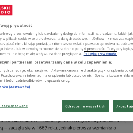
Twoją prywatność
artnerzy przechowujemy lub uzyskujemy dostęp do informacji na urządzeniu, takich jak
ory w plikach cookie w celu przetwarzania danych osobowych. Użytkownik może zaakcep
arządzać nimi, klikając poniżej, jak również skorzystać z prawa do sprzeciwu na podsta
go interesu lub w dowolnym momencie na stronie polityki prywatności. Te wybory będą 
nerom i nie będą miały wpływu na dane przeglądania.
Polityka prywatności
szymi partnerami przetwarzamy dane w celu zapewnienia:
dnych danych geolokalizacyjnych. Aktywne skanowanie charakterystyki urządzenia do ce
i. Przechowywanie informacji na urządzeniu lub dostęp do nich. Spersonalizowane reklamy 
m i treści, badnie odbiorców i ulepszanie usług.
nerów (dostawców)
a zaawansowane
Odrzucenie wszystkich
Akceptuj
tówką Suwalszczyzny
Foto: Shutterstock
lasztoru kamedułów – zakonu pustelniczego, który odznacza się
ą – zaczęła się w 1667 roku. Jednak pierwsza wzmianka o