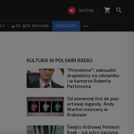
shopping_cart


SŁUCHAJ

ICY
ПР ДЛЯ УКРАЇНИ
PODCASTY
KULTURA W POLSKIM RADIU:
"Primetime": seksualni
drapieżnicy na celowniku
i w kamerze Roberta
Pattinsona
Od pierwszej linii do pop-
artowej legendy. Andy
Warhol nieznany w
Krakowie
Święto Królowej Polskich
Rzek - już jutro zaczyna