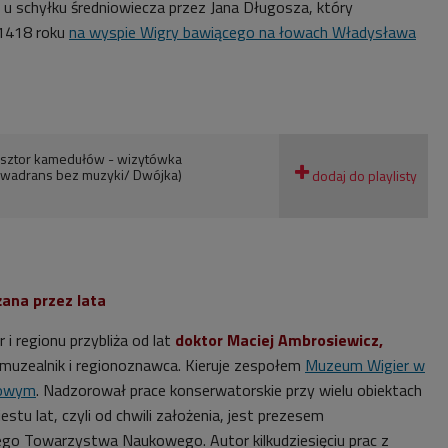
 u schyłku średniowiecza przez Jana Długosza, który
 1418 roku
na wyspie Wigry bawiącego na łowach Władysława
klasztor kamedułów - wizytówka
Kwadrans bez muzyki/ Dwójka)
żana przez lata
r i regionu przybliża od lat
doktor Maciej Ambrosiewicz,
muzealnik i regionoznawca. Kieruje zespołem
Muzeum Wigier w
dowym
. Nadzorował prace konserwatorskie przy wielu obiektach
tu lat, czyli od chwili założenia, jest prezesem
o Towarzystwa Naukowego. Autor kilkudziesięciu prac z