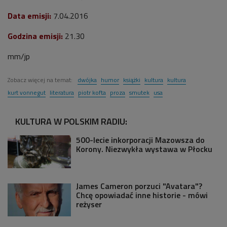
Data emisji:
7.04.2016
Godzina emisji:
21.30
mm/jp
Zobacz więcej na temat:
dwójka
humor
książki
kultura
kultura
kurt vonnegut
literatura
piotr kofta
proza
smutek
usa
KULTURA W POLSKIM RADIU:
500-lecie inkorporacji Mazowsza do
Korony. Niezwykła wystawa w Płocku
James Cameron porzuci "Avatara"?
Chcę opowiadać inne historie - mówi
reżyser