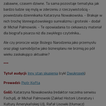
zabawne, czasem dziwne. Ta sama pozostaje tematyka: jak
bardzo ludzie się mylą w zderzeniu z rzeczywistością -
powiedziała dziennikarka Katarzyna Nowakowska. - Brakuje w
nich trochę Vonnegutowskiego surrealizmu i groteski - dodał
dr Michał Palmowski. - Te opowiadania to ciekawszy materiał
dla biografa pisarza niż dla zwykłego czytelnika...
Ale czy prorocze wizje Bożego Narodzenia jako przemysłu
oraz plagi samobójstw jako biznesplanu nie brzmią po pół
wieku zaskakująco aktualnie?
***
Tytuł audycji:
Inny stan skupienia
(cykl
Dwukropek
)
Prowadzi:
Piotr Kofta
Gość:
Katarzyna Nowakowska (redaktor naczelna serwisu
Foch.pl), dr Michał Palmowski (Zakład Historii Literatury i
Kultury Amerykańskiej UJ), Rafał Lisowki (tłumacz)