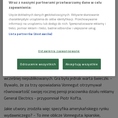
Wraz z naszymi partnerami przetwarzamy dane w celu
zapewnienia:
Użycie dokładnych danych geolokalizacyjnych. Aktywne skanowanie
charakterystyki urządzenia do celów identyfikacji. Przechowywanie
informacji na urządzeniu lub dostęp do nich. Spersonalizowane reklamy i
treści, pomiar reklam i treści, badnie odbiorców i ulepszanie usług.
Lista partnerów (dostawców)
Portret Kurta Vonneguta na muralu w amerykańskim Indianapolis
Foto:
davitydave/flickr/CC BY-SA 2.0
Ustawienia zaawansowane
Okazję, żeby się o tym przekonać, stanowi mający się
wkrótce ukazać zbiór "Kiedy śmiertelnicy śpią". To zestaw
Odrzucenie wszystkich
Akceptuję wszystkie
opowiadań Vonneguta pisanych dla pieniędzy, z myślą o
popularnych amerykańskich czasopismach, nigdy jednak
wcześniej niepublikowanych. Gra była jednak warta świeczki. -
Bywało, że za trzy opowiadania Vonnegut otrzymywał
równowartość swojej rocznej pensji pracownika działu reklamy
General Electrics - przypomniał Piotr Kofta.
Jakie utwory zrodziła więc specyfika amerykańskiego rynku
wydawniczego? - To inne oblicze Vonneguta: kpiarskie,