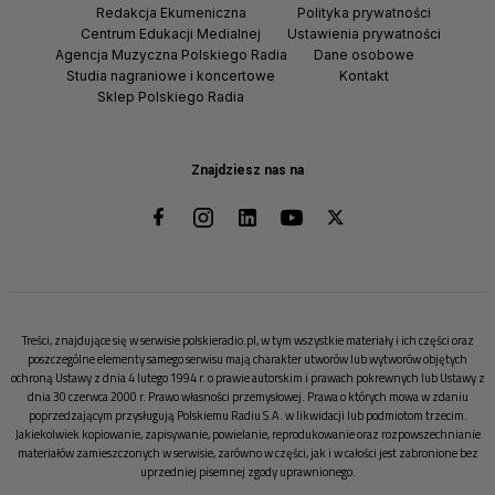
Redakcja Ekumeniczna
Polityka prywatności
Centrum Edukacji Medialnej
Ustawienia prywatności
Agencja Muzyczna Polskiego Radia
Dane osobowe
Studia nagraniowe i koncertowe
Kontakt
Sklep Polskiego Radia
Znajdziesz nas na
Treści, znajdujące się w serwisie polskieradio.pl, w tym wszystkie materiały i ich części oraz
poszczególne elementy samego serwisu mają charakter utworów lub wytworów objętych
ochroną Ustawy z dnia 4 lutego 1994 r. o prawie autorskim i prawach pokrewnych lub Ustawy z
dnia 30 czerwca 2000 r. Prawo własności przemysłowej. Prawa o których mowa w zdaniu
poprzedzającym przysługują Polskiemu Radiu S.A. w likwidacji lub podmiotom trzecim.
Jakiekolwiek kopiowanie, zapisywanie, powielanie, reprodukowanie oraz rozpowszechnianie
materiałów zamieszczonych w serwisie, zarówno w części, jak i w całości jest zabronione bez
uprzedniej pisemnej zgody uprawnionego.