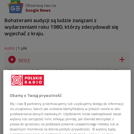
Obserwuj nas na
Google News
Bohaterami audycji są ludzie związani z
wydarzeniami roku 1980, którzy zdecydowali się
wyjechać z kraju.
1 plik
AUDIO


30'03
"Emigranci". Reportaż Aldony Łaniewskiej-Wołłk
(Spotkania po zmroku/Dwójka)
Dbamy o Twoją prywatność
My i nasi
5
partnerzy przechowujemy lub uzyskujemy dostęp do informacji
na urządzeniu, takich jak unikalne identyfikatory w plikach cookie w celu
przetwarzania danych osobowych. Użytkownik może zaakceptować swoje
wybory lub zarządzać nimi, klikając poniżej, jak również skorzystać z
prawa do sprzeciwu na podstawie prawnie uzasadnionego interesu lub w
dowolnym momencie na stronie polityki prywatności. Te wybory będą