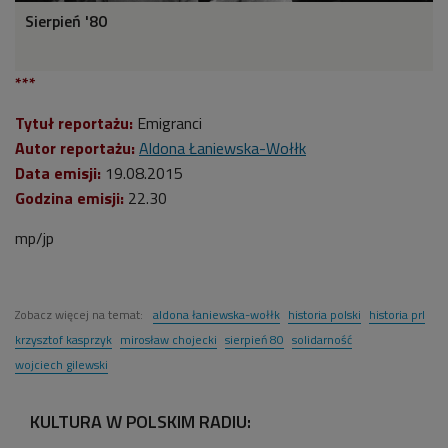
Sierpień '80
***
Tytuł reportażu:
Emigranci
Autor reportażu:
Aldona Łaniewska-Wołłk
Data emisji:
19.08.2015
Godzina emisji:
22.30
mp/jp
Zobacz więcej na temat:
aldona łaniewska-wołłk
historia polski
historia prl
krzysztof kasprzyk
mirosław chojecki
sierpień 80
solidarność
wojciech gilewski
KULTURA W POLSKIM RADIU: