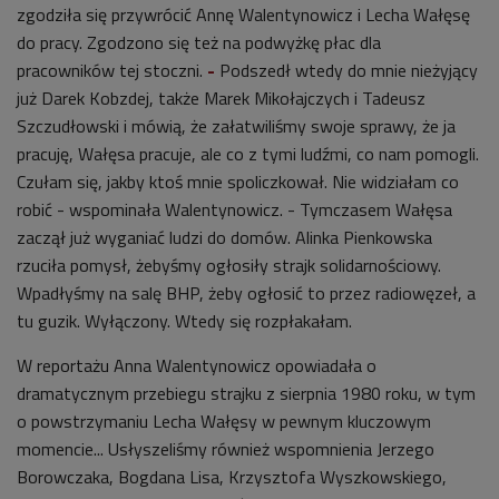
zgodziła się przywrócić Annę Walentynowicz i Lecha Wałęsę
do pracy. Zgodzono się też na podwyżkę płac dla
pracowników tej stoczni.
-
Podszedł wtedy do mnie nieżyjący
już Darek Kobzdej, także Marek Mikołajczych i Tadeusz
Szczudłowski i mówią, że załatwiliśmy swoje sprawy, że ja
pracuję, Wałęsa pracuje, ale co z tymi ludźmi, co nam pomogli.
Czułam się, jakby ktoś mnie spoliczkował. Nie widziałam co
robić - wspominała Walentynowicz. - Tymczasem Wałęsa
zaczął już wyganiać ludzi do domów. Alinka Pienkowska
rzuciła pomysł, żebyśmy ogłosiły strajk solidarnościowy.
Wpadłyśmy na salę BHP, żeby ogłosić to przez radiowęzeł, a
tu guzik. Wyłączony. Wtedy się rozpłakałam.
W reportażu Anna Walentynowicz opowiadała o
dramatycznym przebiegu strajku z sierpnia 1980 roku, w tym
o powstrzymaniu Lecha Wałęsy w pewnym kluczowym
momencie... Usłyszeliśmy również wspomnienia Jerzego
Borowczaka, Bogdana Lisa, Krzysztofa Wyszkowskiego,