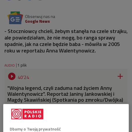
Obserwuj nas na
Google News
- Stoczniowcy chcieli, żebym stanęła na czele strajku,
ale powiedziałam, że nie mogę, bo ranga sprawy
spadnie, jak na czele będzie baba - mówiła w 2005
roku w reportażu Anna Walentynowicz.
1 plik
AUDIO


40'24
"Wojna legend, czyli zaduma nad życiem Anny
Walentynowicz". Reportaż Janiny Jankowskiej i
Magdy Skawińskiej (Spotkania po zmroku/Dwójka)
Dbamy o Twoją prywatność