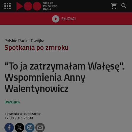
shopping_cart


SŁUCHAJ

Polskie Radio
Dwójka
Spotkania po zmroku
"To ja zatrzymałam Wałęsę".
Wspomnienia Anny
Walentynowicz
ostatnia aktualizacja:
17.08.2015 23:00