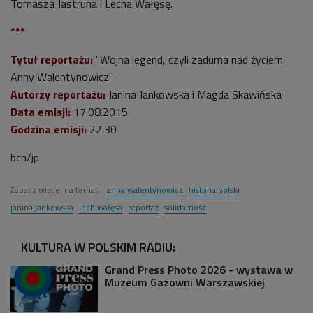
Tomasza Jastruna i Lecha Wałęsę.
***
Tytuł reportażu:
"Wojna legend, czyli zaduma nad życiem
Anny Walentynowicz"
Autorzy reportażu:
Janina Jankowska i Magda Skawińska
Data emisji:
17.08.2015
Godzina emisji:
22.30
bch/jp
Zobacz więcej na temat:
anna walentynowicz
historia polski
janina jankowska
lech wałęsa
reportaż
solidarność
KULTURA W POLSKIM RADIU:
Grand Press Photo 2026 - wystawa w
Muzeum Gazowni Warszawskiej