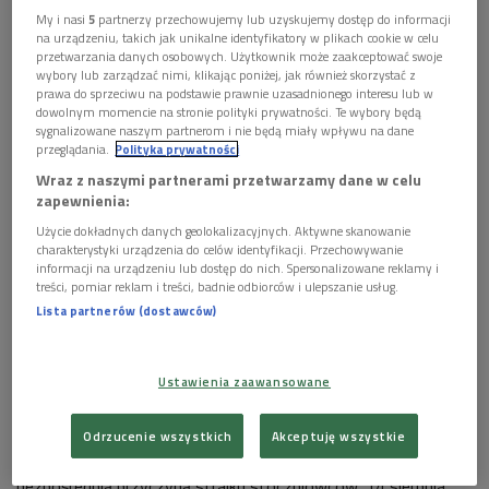
My i nasi
5
partnerzy przechowujemy lub uzyskujemy dostęp do informacji
na urządzeniu, takich jak unikalne identyfikatory w plikach cookie w celu
przetwarzania danych osobowych. Użytkownik może zaakceptować swoje
wybory lub zarządzać nimi, klikając poniżej, jak również skorzystać z
prawa do sprzeciwu na podstawie prawnie uzasadnionego interesu lub w
dowolnym momencie na stronie polityki prywatności. Te wybory będą
sygnalizowane naszym partnerom i nie będą miały wpływu na dane
przeglądania.
Polityka prywatności
Wraz z naszymi partnerami przetwarzamy dane w celu
zapewnienia:
Wizyta Lecha Wałęsy i Anny Walentynowicz na czele delegacji Solidarności w
Użycie dokładnych danych geolokalizacyjnych. Aktywne skanowanie
Krakowie, październik 1980 r.
Foto: PAP/CAF Maciej Sochor
charakterystyki urządzenia do celów identyfikacji. Przechowywanie
informacji na urządzeniu lub dostęp do nich. Spersonalizowane reklamy i
Swoją bezkompromisową, prostolinijną postawą, uczciwością
treści, pomiar reklam i treści, badnie odbiorców i ulepszanie usług.
i stale wyrażanym dążeniem do prawdy Anna Walentynowicz
Lista partnerów (dostawców)
zaskarbiła sobie szacunek i wielką popularność wśród
robotników, ściągając jednocześnie na siebie prześladowanie i
Ustawienia zaawansowane
nienawiść władz.
Za niezależną działalność związkową została dyscyplinarnie
Odrzucenie wszystkich
Akceptuję wszystkie
zwolniona z pracy 8 sierpnia 1980 roku, co stało się
bezpośrednią przyczyną strajku stoczniowców. 14 sierpnia