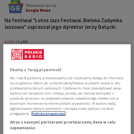
Obserwuj nas na
Google News
Na festiwal "Lotos Jazz Festiwal. Bielska Zadymka
Jazzowa" zapraszał jego dyrektor Jerzy Batycki.
4 pliki
AUDIO


04'32
Jerzy Batycki zaprasza na "Lotos Jazz Festiwal.
Dbamy o Twoją prywatność
Bielska Zadymka Jazzowa" (Poranek Dwójki)
My i nasi
5
partnerzy przechowujemy lub uzyskujemy dostęp do informacji


na urządzeniu, takich jak unikalne identyfikatory w plikach cookie w celu
13'00
przetwarzania danych osobowych. Użytkownik może zaakceptować swoje
wybory lub zarządzać nimi, klikając poniżej, jak również skorzystać z
Rozmowa z Arturem Dutkiewiczem (Poranek
prawa do sprzeciwu na podstawie prawnie uzasadnionego interesu lub w
Dwójki)
dowolnym momencie na stronie polityki prywatności. Te wybory będą
sygnalizowane naszym partnerom i nie będą miały wpływu na dane
przeglądania.
Polityka prywatności


04'06
Wraz z naszymi partnerami przetwarzamy dane w celu
Kamil Radomski rozmawia z Krzysztofem
zapewnienia:
Domaradzkim (Poranek Dwójki)