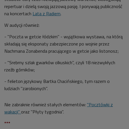
repertuar i dzielą swoją jazzową pasję. I porywają publiczność
na koncertach
Lata z Radiem
.
W audycji również:
- "Poczta w getcie łódzkim" - wyjątkowa wystawa, na którą
składają się eksponaty zabezpieczone po wojnie przez
Nachmana Zonabenda pracującego w getcie jako listonosz;
- "Srebrny szlak gwarków olkuskich", czyli 18 niezwykłych
rzeźb górników;
- felieton językowy Bartka Chacińskiego, tym razem o
ludziach "zarobionych".
Nie zabraknie również stałych elementów:
"Pocztówki z
wakacji"
oraz "Płyty tygodnia".
***