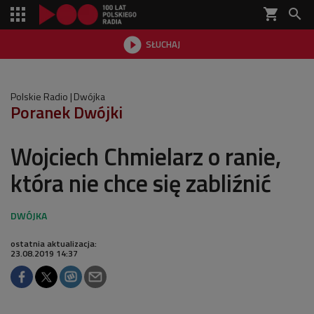
shopping_cart


SŁUCHAJ

Polskie Radio
Dwójka
Poranek Dwójki
Wojciech Chmielarz o ranie,
która nie chce się zabliźnić
ostatnia aktualizacja:
23.08.2019 14:37