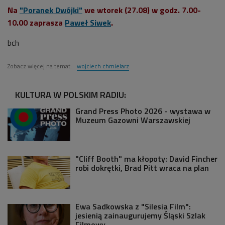
Na
"Poranek Dwójki"
we wtorek (27.08) w godz. 7.00-
10.00 zaprasza
Paweł Siwek
.
bch
Zobacz więcej na temat:
wojciech chmielarz
KULTURA W POLSKIM RADIU:
Grand Press Photo 2026 - wystawa w
Muzeum Gazowni Warszawskiej
"Cliff Booth" ma kłopoty: David Fincher
robi dokrętki, Brad Pitt wraca na plan
Ewa Sadkowska z "Silesia Film":
jesienią zainaugurujemy Śląski Szlak
Filmowy