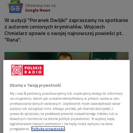
Obserwuj nas na
Google News
W audycji "Poranek Dwójki" zapraszamy na spotkanie
z autorem cenionych kryminałów. Wojciech
Chmielarz opowie o swojej najnowszej powieści pt.
"Rana".
Dbamy o Twoją prywatność
My i nasi
5
partnerzy przechowujemy lub uzyskujemy dostęp do informacji
na urządzeniu, takich jak unikalne identyfikatory w plikach cookie w celu
przetwarzania danych osobowych. Użytkownik może zaakceptować swoje
wybory lub zarządzać nimi, klikając poniżej, jak również skorzystać z
prawa do sprzeciwu na podstawie prawnie uzasadnionego interesu lub w
dowolnym momencie na stronie polityki prywatności. Te wybory będą
sygnalizowane naszym partnerom i nie będą miały wpływu na dane
Wojciech Chmielarz
Foto: Polskie Radio
przeglądania.
Polityka prywatności