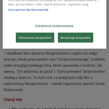
tegorocznej Nagrody im. Janusza "Kuby" Morgensterna
informacji na urządzeniu lub dostęp do nich. Spersonalizowane reklamy i
"Perspektywa" za najlepszy debiut (Poranek Dwójki)
treści, pomiar reklam i treści, badnie odbiorców i ulepszanie usług.
07:14
Lista partnerów (dostawców)
Ustawienia zaawansowane
Odrzucenie wszystkich
Akceptuję wszystkie
Kino inspirowane twórczością Janusza Morgensterna
- Uwielbiam kino Janusza Morgensterna i często do niego
wracam. Kiedy pracowałem nad "Utrata równowagi", zrobiłem
sobie przegląd polskiego kina, które opowiada o teatrze. Jak
wiemy, "Do widzenia, do jutra" i "Jutro premiera" bezpośrednio
mówią o teatrze. To było coś, co połączyło mój film z
twórczością Morgensterna - mówił tegoroczny laureat Korek
Bojanowski.
Czytaj też:
"Do widzenia, do jutra". O miłości w cieniu żelaznej