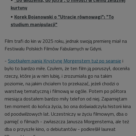
kurtyny
Korek Bojanowski o "Utracie równowagi": "To
studium manipulacji"
Film trafi do kin w 2025 roku, jednak swoją premierę miał na
Festiwalu Polskich Filmów Fabularnych w Gdyni.
-
Spotkałem panią Krystynę Morgenstern tuż po seansie
i
było to bardzo miłe. Czułem, że ten film ją poruszył, doceniła
rzeczy, które ja w nim lubię, i zrozumiała go na takim
poziomie, na jakim chciałem to przekazać, jeżeli chodzi o
warstwę tematyczną i filmową w ogóle. Potem po półtora
miesiąca dostałem bardzo miły telefon od niej. Zapamiętam
ten moment do końca życia, bo ona doświadczyła historii kina
od poodwilżowych lat. Uczestniczy w życiu filmowym, dba o
pamięć o filmach - zwłaszcza Janusza Morgensterna, ale też
dba o przyszłe kino, o debiutantów - podkreślił laureat