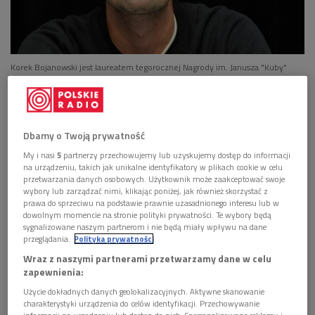
Korek Bojanowski jest laureatem tegorocznej Nagrody im. Janusza "Kuby"
Morgensterna "Perspektywa" za najlepszy debiut
Foto: East News/WOJCIECH
STROZYK/REPORTER
Nagroda im. Janusza "Kuby" Morgensterna
"Perspektywa"
przyznawana jest od 2011 roku. Trafia do
Dbamy o Twoją prywatność
reżysera, którego twórczość "ma wielki potencjał i
My i nasi
5
partnerzy przechowujemy lub uzyskujemy dostęp do informacji
na urządzeniu, takich jak unikalne identyfikatory w plikach cookie w celu
perspektywy rozwoju na przyszłość". Dotychczas laureatami
przetwarzania danych osobowych. Użytkownik może zaakceptować swoje
byli między innymi Adrian Panek, Jan Paweł Matuszyński,
wybory lub zarządzać nimi, klikając poniżej, jak również skorzystać z
Paweł Maślona, Jan Holoubek. Zwycięzcę wskazuje kapituła
prawa do sprzeciwu na podstawie prawnie uzasadnionego interesu lub w
dowolnym momencie na stronie polityki prywatności. Te wybory będą
pod przewodnictwem Krystyny Cierniak-Morgenstern, która
sygnalizowane naszym partnerom i nie będą miały wpływu na dane
jest pomysłodawczynią wydarzenia.
przeglądania.
Polityka prywatności
Wraz z naszymi partnerami przetwarzamy dane w celu
zapewnienia:
POSŁUCHAJ
Użycie dokładnych danych geolokalizacyjnych. Aktywne skanowanie
charakterystyki urządzenia do celów identyfikacji. Przechowywanie
Rozmowa z Korkiem Bojanowskim - laureatem