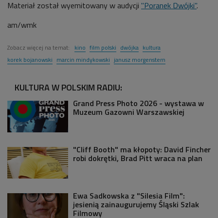
Materiał został wyemitowany w audycji
"Poranek Dwójki"
.
am/wmk
Zobacz więcej na temat:
kino
film polski
dwójka
kultura
korek bojanowski
marcin mindykowski
janusz morgenstern
KULTURA W POLSKIM RADIU:
Grand Press Photo 2026 - wystawa w
Muzeum Gazowni Warszawskiej
"Cliff Booth" ma kłopoty: David Fincher
robi dokrętki, Brad Pitt wraca na plan
Ewa Sadkowska z "Silesia Film":
jesienią zainaugurujemy Śląski Szlak
Filmowy