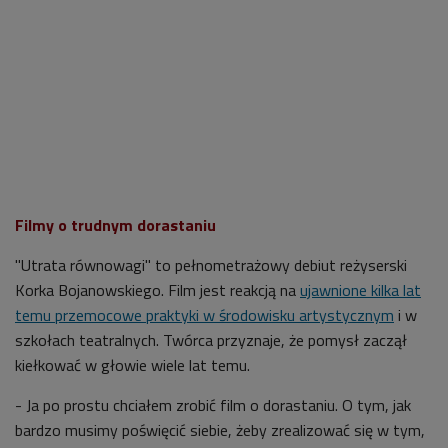
Filmy o trudnym dorastaniu
"Utrata równowagi" to pełnometrażowy debiut reżyserski
Korka Bojanowskiego. Film jest reakcją na
ujawnione kilka lat
temu przemocowe praktyki w środowisku artystycznym
i w
szkołach teatralnych. Twórca przyznaje, że pomysł zaczął
kiełkować w głowie wiele lat temu.
- Ja po prostu chciałem zrobić film o dorastaniu. O tym, jak
bardzo musimy poświęcić siebie, żeby zrealizować się w tym,