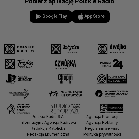
Pobierz aplikację Polskie Radio
Google Play
App Store
Polskie Radio S.A.
Agencja Promocji
Informacyjna Agencja Radiowa
Agencja Reklamy
Redakcja Katolicka
Regulamin serwisu
Redakcja Ekumeniczna
Polityka prywatności