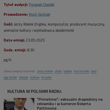
Tytuł audycji:
Poranek Dwójki
Prowadzenie:
Roch Siciński
Gość:
Jerzy Małek (trąbka,
kompozytor, producent muzyczny,
animator kultury i wykładowca akademicki
)
Data emisji:
23
.05.2025
Godz. emisji:
8.30
pg/k
Zobacz więcej na temat:
jerzy małek
płyta
trąbka
roch siciński
jazz
aga derlak
dwójka
kultura
muzyka
KULTURA W POLSKIM RADIU:
"Primetime": seksualni drapieżnicy na
celowniku i w kamerze Roberta
Pattinsona