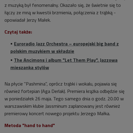
z muzyką był fenomenalny. Okazało się, że świetnie się to
łączy ze mną w kwestii brzmienia, połączenia z trąbką -
opowiadał
Jerzy Małek.
Czytaj także:
Euroradio Jazz Orchestra – europejski big band z
polskim muzykiem w składzie
The Ancimons i album "Let Them Play". Jazzowa
mieszanka stylów
Na płycie
"Pashmina", oprócz trąbki i wokalu, pojawia się
również fortepian (Aga Derlak).
Premiera krążka odbędzie się
w poniedziałek 26 maja. Tego samego dnia o godz. 20.00 w
warszawskim klubie
Jassminum zaplanowany jest również
premierowy koncert nowego projektu Jerzego Małka.
Metoda "hand to hand"