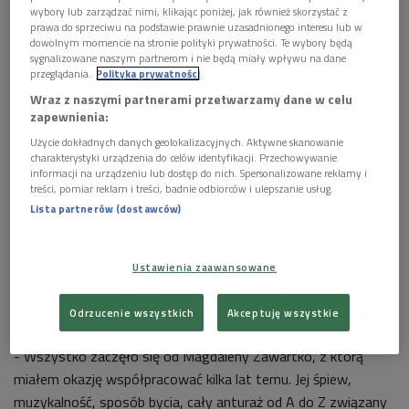
wybory lub zarządzać nimi, klikając poniżej, jak również skorzystać z
prawa do sprzeciwu na podstawie prawnie uzasadnionego interesu lub w
dowolnym momencie na stronie polityki prywatności. Te wybory będą
sygnalizowane naszym partnerom i nie będą miały wpływu na dane
przeglądania.
Polityka prywatności
Wraz z naszymi partnerami przetwarzamy dane w celu
zapewnienia:
Jerzy Małek opowiedział w audycji o swojej nowej płycie pt.
"Pashmina"
Foto: Krzysztof Świeżak/PR
Użycie dokładnych danych geolokalizacyjnych. Aktywne skanowanie
charakterystyki urządzenia do celów identyfikacji. Przechowywanie
informacji na urządzeniu lub dostęp do nich. Spersonalizowane reklamy i
"To metafizyczna podróż do serca naszej wyobraźni oraz
treści, pomiar reklam i treści, badnie odbiorców i ulepszanie usług.
wrażliwości. To fuzja wielu gatunków muzycznych,
Lista partnerów (dostawców)
oscylujących wokół brzmienia jazzu, połączonych ze sobą
tajemnicą improwizacji" -
czytamy w opisie albumu
.
Ustawienia zaawansowane
>>>
Posłuchaj audycji na podcast.polskieradio.pl
Odrzucenie wszystkich
Akceptuję wszystkie
"Pashmina" na krążku i na żywo
- Wszystko zaczęło się od Magdaleny Zawartko, z którą
miałem okazję współpracować kilka lat temu. Jej śpiew,
muzykalność, sposób bycia, cały anturaż od A do Z związany