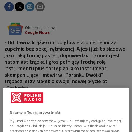
Obserwuj nas na
Google News
- Od dawna krążyło mi po głowie zrobienie muzy
zupełnie bez sekcji rytmicznej. A jeśli już, to śladowo
jako taką formę pasteli, dopowiedzi. Trzonem jest
natomiast trąbka i głos pełniący trochę rolę
instrumentu plus fortepian jako instrument
akompaniujący - mówił w "Poranku Dwójki"
trębacz Jerzy Małek o swojej nowej płycie pt.
"Pashmina".
Dbamy o Twoją prywatność
My i nasi
5
partnerzy przechowujemy lub uzyskujemy dostęp do informacji
na urządzeniu, takich jak unikalne identyfikatory w plikach cookie w celu
przetwarzania danych osobowych. Użytkownik może zaakceptować swoje