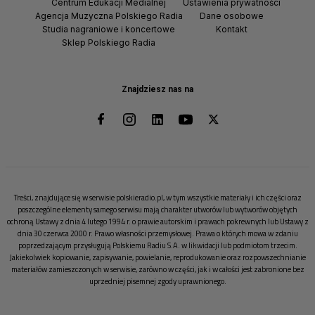
Centrum Edukacji Medialnej
Ustawienia prywatności
Agencja Muzyczna Polskiego Radia
Dane osobowe
Studia nagraniowe i koncertowe
Kontakt
Sklep Polskiego Radia
Znajdziesz nas na
Treści, znajdujące się w serwisie polskieradio.pl, w tym wszystkie materiały i ich części oraz
poszczególne elementy samego serwisu mają charakter utworów lub wytworów objętych
ochroną Ustawy z dnia 4 lutego 1994 r. o prawie autorskim i prawach pokrewnych lub Ustawy z
dnia 30 czerwca 2000 r. Prawo własności przemysłowej. Prawa o których mowa w zdaniu
poprzedzającym przysługują Polskiemu Radiu S.A. w likwidacji lub podmiotom trzecim.
Jakiekolwiek kopiowanie, zapisywanie, powielanie, reprodukowanie oraz rozpowszechnianie
materiałów zamieszczonych w serwisie, zarówno w części, jak i w całości jest zabronione bez
uprzedniej pisemnej zgody uprawnionego.