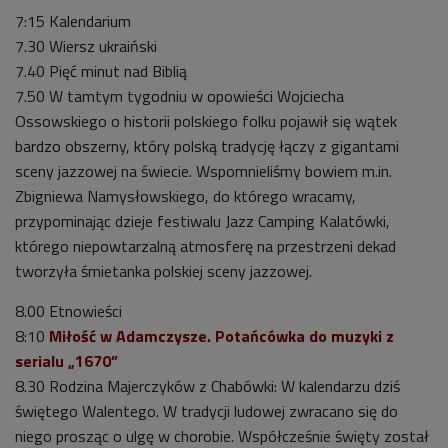
7:15 Kalendarium
7.30 Wiersz ukraiński
7.40 Pięć minut nad Biblią
7.50 W tamtym tygodniu w opowieści Wojciecha
Ossowskiego o historii polskiego folku pojawił się wątek
bardzo obszerny, który polską tradycję łączy z gigantami
sceny jazzowej na świecie. Wspomnieliśmy bowiem m.in.
Zbigniewa Namysłowskiego, do którego wracamy,
przypominając dzieje festiwalu Jazz Camping Kalatówki,
którego niepowtarzalną atmosferę na przestrzeni dekad
tworzyła śmietanka polskiej sceny jazzowej.
8.00 Etnowieści
8:10
Miłość w Adamczysze. Potańcówka do muzyki z
serialu „1670”
8.30 Rodzina Majerczyków z Chabówki: W kalendarzu dziś
świętego Walentego. W tradycji ludowej zwracano się do
niego prosząc o ulgę w chorobie. Współcześnie święty został