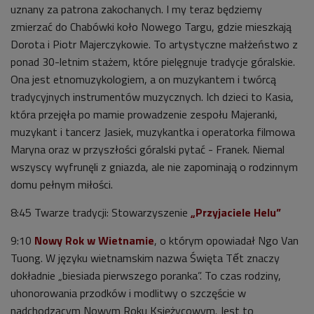
uznany za patrona zakochanych. I my teraz będziemy
zmierzać do Chabówki koło Nowego Targu, gdzie mieszkają
Dorota i Piotr Majerczykowie. To artystyczne małżeństwo z
ponad 30-letnim stażem, które pielęgnuje tradycje góralskie.
Ona jest etnomuzykologiem, a on muzykantem i twórcą
tradycyjnych instrumentów muzycznych. Ich dzieci to Kasia,
która przejęła po mamie prowadzenie zespołu Majeranki,
muzykant i tancerz Jasiek, muzykantka i operatorka filmowa
Maryna oraz w przyszłości góralski pytać - Franek. Niemal
wszyscy wyfrunęli z gniazda, ale nie zapominają o rodzinnym
domu pełnym miłości.
8:45 Twarze tradycji: Stowarzyszenie
„Przyjaciele Helu”
9:10
Nowy Rok w Wietnamie
, o którym opowiadał Ngo Van
Tuong. W języku wietnamskim nazwa Święta Tết znaczy
dokładnie „biesiada pierwszego poranka”. To czas rodziny,
uhonorowania przodków i modlitwy o szczęście w
nadchodzącym Nowym Roku Księżycowym. Jest to