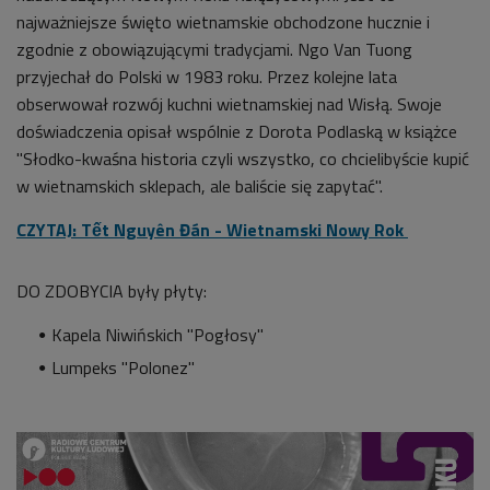
najważniejsze święto wietnamskie obchodzone hucznie i
zgodnie z obowiązującymi tradycjami.
Ngo Van Tuong
p
rzyjechał do Polski w 1983 roku. Przez kolejne lata
obserwował rozwój kuchni wietnamskiej nad Wisłą. Swoje
doświadczenia opisał wspólnie z Dorota Podlaską w książce
"Słodko-kwaśna historia czyli wszystko, co chcielibyście kupić
w wietnamskich sklepach, ale baliście się zapytać".
CZYTAJ: Tết Nguyên Đán - Wietnamski Nowy Rok
DO ZDOBYCIA były płyty:
Kapela Niwińskich "Pogłosy"
Lumpeks "Polonez"