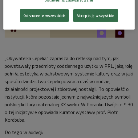
Ustawienia zaawansowane
Odrzucenie wszystkich
Akceptuję wszystkie
„Obywatelka Cepelia” zaprasza do refleksji nad tym, jak
powstawały przedmioty codziennego użytku w PRL, jaką rolę
pełniła estetyka w państwowym systemie kultury oraz w jaki
sposób dziedzictwo Cepelii powraca dziś w modzie,
działalności projektowej i zbiorowej nostalgii. To opowieść o
instytucji, która pozostaje jednym z najważniejszych symboli
polskiej kultury materialnej XX wieku. W Poranku Dwójki o 9.30
o tej inicjatywie opowiada kurator wystawy prof. Piotr
Kordbuba.
Do tego w audycji: