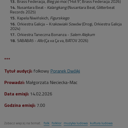
Brass Federacja,
Bieg po moc
(“Hot 9”, Brass Federacja 2026)
Nusantara Beat -
Kalangkang
(Nusantara Beat, Glitterbeat
Records 2025)
Kapela Niwińskich,
Figurskiego
Orkiestra Galicja – K
rakowiaki Sowów
(Drogi, Orkiestra Galicja
2024)
Orkiestra Taneczna Bonanza -
Salem Alejkum
SABABA5 -
Allo
(Ça va Ça va, BATOV 2026)
***
Tytuł audycji:
folkowy
Poranek Dwójki
Prowadzi:
Małgorzata Nieciecka-Mac
Data emisji:
14.02.2026
Godzina emisji:
7.00
Zobacz więcej na temat:
folk
folklor
muzyka ludowa
kultura ludowa