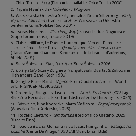
Chico Trujillo -
Loca
(Plato único bailable, Chico Trujillo 2008)
Kapela Niwińskich -
Mówiłem ci
(Pogłosy
Warszawska Orkiestra Sentymentalna, Noam Silberberg -
Kiedy
Będziesz Zakochany
(Tańcz mój złoty, Warszawska Orkiestra
Sentymentalna/Polskie Radio 2017)
Esdras Nogueira –
It’s a long Way
(Transe: Esdras Nogueira e
Grupo Tocam Transa, Tratore 2019)
Claire Lefilliâtre, Le Poème Harmonique, Vincent Dumestre,
Isabelle Druet, Brice Duisit -
Quand je menai les chevaux boire
(Plaisir d'amour: Chansons & romances de la France d'autrefois,
ALPHA 2004)
Stara Śpiewka -
Fum, fum, fum
(Stara Śpiewka 2026)
Co się stało Boże
- Zbigniew Namysłowski Quartet & Zakopane
Highlanders Band (Koch 1995)
Gangbé Brass Band -
Vignon
(From Ouidah to Another World,
SALT N GINGER MUSIC 2025)
Greensky Bluegrass, Jason Hann -
Who is Frederico?
(XXV, Big
Blue Zoo Records marketed and distributed by Thirty Tigers 2025)
Wowakin, Nina Kodorska, Marta Maślanka -
Zagraj muzykancie
(Wowakin, Nina Kodorska, 2025)
Rogério Caetano -
Kombuchipa
(Regional do Caetano, 2025
Biscoito Fino)
João da Baiana, Clementina de Jesus, Pixinguinha -
Batuque Na
Cozinha
(Gente Da Antiga, 1968 EMI Music Brasil Ltda)