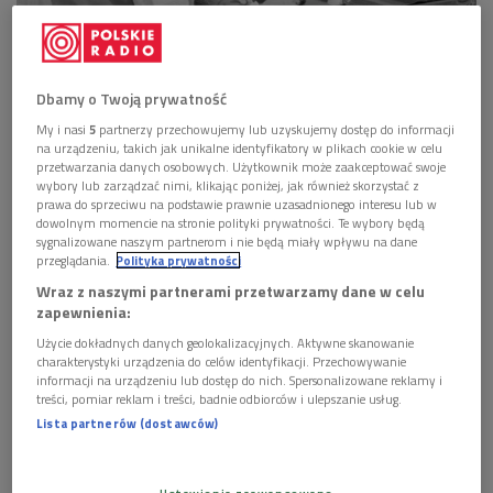
Cepeliada na placu Defilad w Warszawie, 1975 rok.
Foto: NAC
Dbamy o Twoją prywatność
Cepelia (Centrala Przemysłu Ludowego i Artystycznego)
My i nasi
5
partnerzy przechowujemy lub uzyskujemy dostęp do informacji
przez cztery dekady kształtowała codzienną estetykę
na urządzeniu, takich jak unikalne identyfikatory w plikach cookie w celu
przetwarzania danych osobowych. Użytkownik może zaakceptować swoje
Polaków wpływając na wygląd ich mieszkań, stroju, pamiątek,
wybory lub zarządzać nimi, klikając poniżej, jak również skorzystać z
a nawet na zbiorowe wyobrażenia o ludowości i tradycji. Miała
prawa do sprzeciwu na podstawie prawnie uzasadnionego interesu lub w
dowolnym momencie na stronie polityki prywatności. Te wybory będą
istotne znaczenie dla budowania wizerunku kraju zagranicą.
sygnalizowane naszym partnerom i nie będą miały wpływu na dane
Wystawa prezentuje ten fenomen w szerokiej perspektywie,
przeglądania.
Polityka prywatności
łącząc konteksty społeczne, projektowe wizualne i
Wraz z naszymi partnerami przetwarzamy dane w celu
ideologiczne.
zapewnienia:
Użycie dokładnych danych geolokalizacyjnych. Aktywne skanowanie
charakterystyki urządzenia do celów identyfikacji. Przechowywanie
informacji na urządzeniu lub dostęp do nich. Spersonalizowane reklamy i
treści, pomiar reklam i treści, badnie odbiorców i ulepszanie usług.
Lista partnerów (dostawców)