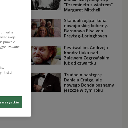
"Przeminęło z wiatrem"
Margaret Mitchell
Skandalizująca ikona
nowojorskiej bohemy.
Baronowa Elsa von
 unikalne
Freytag-Loringhoven
tować swoje
wie prawnie
Festiwal im. Andrzeja
sygnalizowane
Kondratiuka nad
Zalewem Zegrzyńskim
już od czwartku
lów
i treści,
Trudno o następcę
Daniela Craiga, ale
nowego Bonda poznamy
jeszcze w tym roku
ę wszystkie