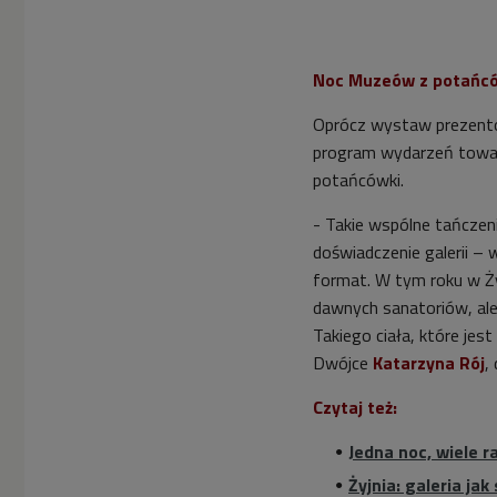
Noc Muzeów z potańcó
Oprócz wystaw prezento
program wydarzeń towar
potańcówki.
- Takie wspólne tańczen
doświadczenie galerii –
format. W tym roku w Ży
dawnych sanatoriów, al
Takiego ciała, które je
Dwójce
Katarzyna Rój
,
Czytaj też:
Jedna noc, wiele 
Żyjnia: galeria j