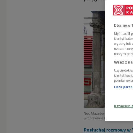
Dbamy o 
My i nasi
5
p
identyfikat
wybory lub z
uzasadnione
naszym part
Wraz z na
Użycie dokła
identyfikacj
pomiar rekla
Lista part
Ustawieni
Noc Muzeów od lat przyciąga tł
wrocławskie BWA
Foto: Wojte
Posłuchaj rozmowy w 