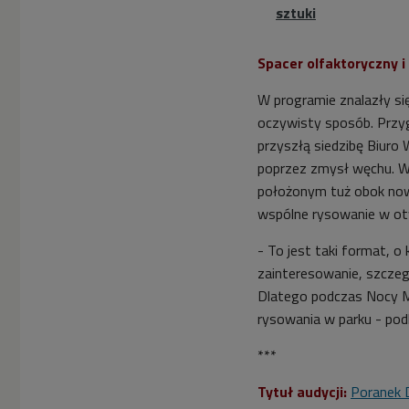
sztuki
Spacer olfaktoryczny 
W programie znalazły si
oczywisty sposób. Przyg
przyszłą siedzibę Biur
poprzez zmysł węchu. W
położonym tuż obok nowe
wspólne rysowanie w otw
- To jest taki format, o
zainteresowanie, szczeg
Dlatego podczas Nocy M
rysowania w parku - pod
***
Tytuł audycji:
Poranek 