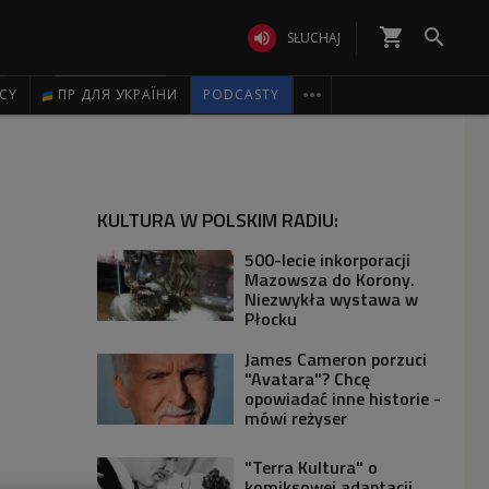
shopping_cart


SŁUCHAJ

ICY
ПР ДЛЯ УКРАЇНИ
PODCASTY
KULTURA W POLSKIM RADIU:
500-lecie inkorporacji
Mazowsza do Korony.
Niezwykła wystawa w
Płocku
James Cameron porzuci
"Avatara"? Chcę
opowiadać inne historie -
mówi reżyser
"Terra Kultura" o
komiksowej adaptacji