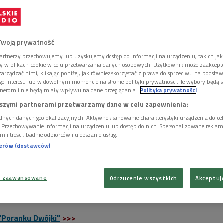
Twoją prywatność
artnerzy przechowujemy lub uzyskujemy dostęp do informacji na urządzeniu, takich jak
ory w plikach cookie w celu przetwarzania danych osobowych. Użytkownik może zaakcep
arządzać nimi, klikając poniżej, jak również skorzystać z prawa do sprzeciwu na podsta
go interesu lub w dowolnym momencie na stronie polityki prywatności. Te wybory będą 
nerom i nie będą miały wpływu na dane przeglądania.
Polityka prywatności
szymi partnerami przetwarzamy dane w celu zapewnienia:
dnych danych geolokalizacyjnych. Aktywne skanowanie charakterystyki urządzenia do ce
i. Przechowywanie informacji na urządzeniu lub dostęp do nich. Spersonalizowane reklamy 
m i treści, badnie odbiorców i ulepszanie usług.
nerów (dostawców)
a zaawansowane
Odrzucenie wszystkich
Akceptuj
umy. Wśród instytucji, które przygotowały specjalny program, jest także
k Laski / East News
"Poranku Dwójki"
>>>