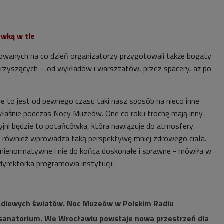
wką w tle
wanych na co dzień organizatorzy przygotowali także bogaty
zyszących – od wykładów i warsztatów, przez spacery, aż po
ie to jest od pewnego czasu taki nasz sposób na nieco inne
 właśnie podczas Nocy Muzeów. One co roku trochę mają inny
jni będzie to potańcówka, która nawiązuje do atmosfery
e również wprowadza taką perspektywę mniej zdrowego ciała.
st nienormatywne i nie do końca doskonałe i sprawne - mówiła w
 dyrektorka programowa instytucji.
radiowych światów. Noc Muzeów w Polskim Radiu
ak sanatorium. We Wrocławiu powstaje nowa przestrzeń dla