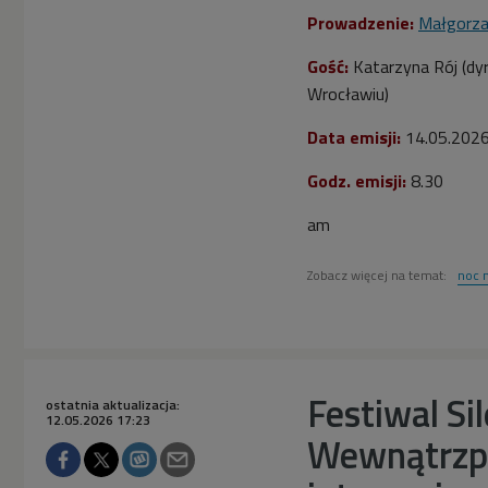
Prowadzenie:
Małgorza
Gość:
Katarzyna Rój (dy
Wrocławiu)
Data emisji:
14
.05.202
Godz. emisji:
8.30
am
Zobacz więcej na temat:
noc 
Festiwal Si
ostatnia aktualizacja:
12.05.2026 17:23
Wewnątrzpoe