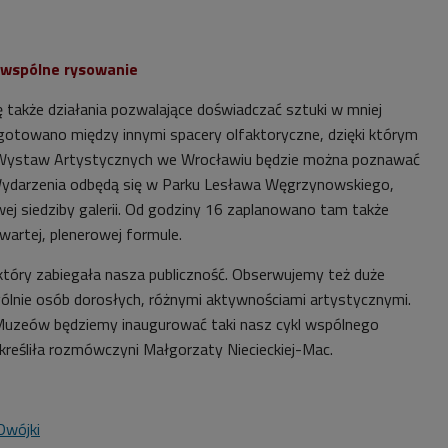
i wspólne rysowanie
ę także działania pozwalające doświadczać sztuki w mniej
otowano między innymi spacery olfaktoryczne, dzięki którym
o Wystaw Artystycznych we Wrocławiu będzie można poznawać
ydarzenia odbędą się w Parku Lesława Węgrzynowskiego,
j siedziby galerii. Od godziny 16 zaplanowano tam także
artej, plenerowej formule.
 który zabiegała nasza publiczność. Obserwujemy też duże
ólnie osób dorosłych, różnymi aktywnościami artystycznymi.
uzeów będziemy inaugurować taki nasz cykl wspólnego
kreśliła rozmówczyni Małgorzaty Niecieckiej-Mac.
Dwójki