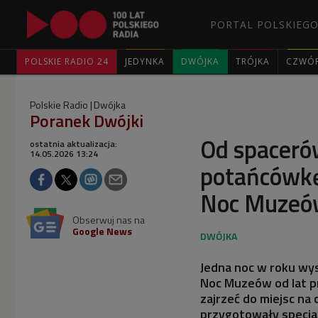
PORTAL POLSKIEGO
POLSKIE RADIO 24
JEDYNKA
DWÓJKA
TRÓJKA
CZWÓ
Polskie Radio
Dwójka
Poranek Dwójki
Od spaceró
ostatnia aktualizacja:
14.05.2026 13:24
potańcówkę
Noc Muzeó
Obserwuj nas na
Google News
Jedna noc w roku wys
Noc Muzeów od lat p
zajrzeć do miejsc na 
przygotowały specja