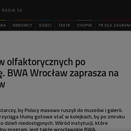
 RADIA SA
RKA
KIEROWCY
DZIECI
TEATR
CHOPIN
PR DLA ZAGRAN

w olfaktorycznych po
. BWA Wrocław zaprasza na
w
tarczy, by Polacy masowo ruszyli do muzeów i galerii.
rzyciąga tłumy gotowe stać w kolejkach, by po zmroku
co dzień niedostępnych. Wśród instytucji, które
lny program, jest także wrocławskie BWA.