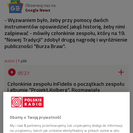
Obserwuj nas na
Google News
- Wyzwaniem było, żeby przy pomocy dwóch
instrumentów opowiedzieć jakąś historię, żeby nimi
zaśpiewać - mówiły członkinie zespołu, który na 19.
"Nowej Tradycji" zdobył drugą nagrodę i wyróżnienie
publiczności "Burza Braw".
1 plik
AUDIO


05'27
Członkinie zespołu InFidelis o początkach zespołu
i albumie "Projekt.Kolberg". Rozmawiała
Magdalena Tejchma (Poranek Dwójki)
Dbamy o Twoją prywatność
My i nasi
5
partnerzy przechowujemy lub uzyskujemy dostęp do informacji
na urządzeniu, takich jak unikalne identyfikatory w plikach cookie w celu