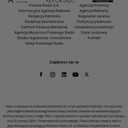
Polskie Radio S.A.
Agencja Promocji
Informacyjna Agencja Radiowa
Agencja Reklamy
Redakcja Katolicka
Regulamin serwisu
Redakcja Ekumeniczna
Polityka prywatności
Centrum Edukacji Medialnej
Ustawienia prywatności
Agencja Muzyczna Polskiego Radia
Dane osobowe
Studia nagraniowe i koncertowe
Kontakt
Sklep Polskiego Radia
Znajdziesz nas na
Treści, znajdujące się w serwisie polskieradio.pl, w tym wszystkie materiały i ich części oraz
poszczególne elementy samego serwisu mają charakter utworów lub wytworów objętych
ochroną Ustawy z dnia 4 lutego 1994 r. o prawie autorskim i prawach pokrewnych lub Ustawy z
dnia 30 czerwca 2000 r. Prawo własności przemysłowej. Prawa o których mowa w zdaniu
poprzedzającym przysługują Polskiemu Radiu S.A. w likwidacji lub podmiotom trzecim.