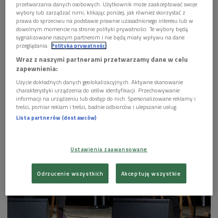
przetwarzania danych osobowych. Użytkownik może zaakceptować swoje
wybory lub zarządzać nimi, klikając poniżej, jak również skorzystać z
prawa do sprzeciwu na podstawie prawnie uzasadnionego interesu lub w
dowolnym momencie na stronie polityki prywatności. Te wybory będą
sygnalizowane naszym partnerom i nie będą miały wpływu na dane
przeglądania.
Polityka prywatności
Wraz z naszymi partnerami przetwarzamy dane w celu
zapewnienia:
Użycie dokładnych danych geolokalizacyjnych. Aktywne skanowanie
Duet InFidelis
Foto: Bartek Muracki/mat. pras.
charakterystyki urządzenia do celów identyfikacji. Przechowywanie
informacji na urządzeniu lub dostęp do nich. Spersonalizowane reklamy i
treści, pomiar reklam i treści, badnie odbiorców i ulepszanie usług.
Lista partnerów (dostawców)
Ustawienia zaawansowane
Odrzucenie wszystkich
Akceptuję wszystkie