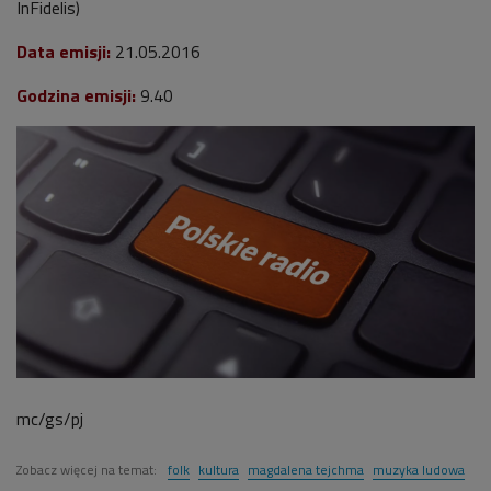
InFidelis)
Data emisji:
21.05.2016
Godzina emisji:
9.40
mc/gs/pj
Zobacz więcej na temat:
folk
kultura
magdalena tejchma
muzyka ludowa