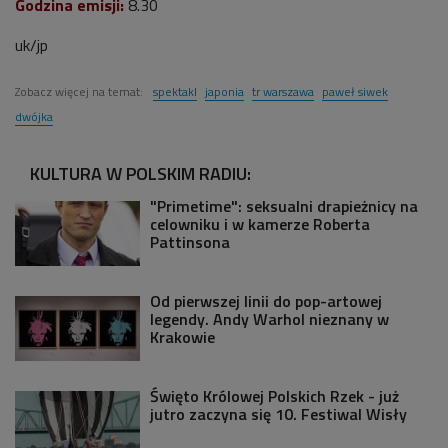
Godzina emisji:
8
.30
uk/jp
Zobacz więcej na temat:
spektakl
japonia
tr warszawa
paweł siwek
dwójka
KULTURA W POLSKIM RADIU:
"Primetime": seksualni drapieżnicy na
celowniku i w kamerze Roberta
Pattinsona
Od pierwszej linii do pop-artowej
legendy. Andy Warhol nieznany w
Krakowie
Święto Królowej Polskich Rzek - już
jutro zaczyna się 10. Festiwal Wisły