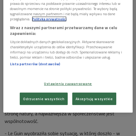
prawa do sprzeciwu na podstawie prawnie uzasadnionego interesu lub w
dowolnym momencie na stronie polityki prywatności. Te wybory będą
sygnalizowane naszym partnerom i nie będą miały wpływu na dane
przeglądania.
Polityka prywatności
Wraz z naszymi partnerami przetwarzamy dane w celu
zapewnienia:
Użycie dokładnych danych geolokalizacyjnych. Aktywne skanowanie
charakterystyki urządzenia do celów identyfikacji. Przechowywanie
informacji na urządzeniu lub dostęp do nich. Spersonalizowane reklamy i
treści, pomiar reklam i treści, badnie odbiorców i ulepszanie usług.
Lista partnerów (dostawców)
Ustawienia zaawansowane
Historia przedstawiona w spektaklu rozgrywa się setki lat po
Odrzucenie wszystkich
Akceptuję wszystkie
katastrofie klimatycznej. Ludzie ponownie zwracają się w
stronę natury, a najważniejsza w społeczeństwie jest
wspólnotowość.
- Le Guin wyobraziła sobie sytuację, w której doszło - w