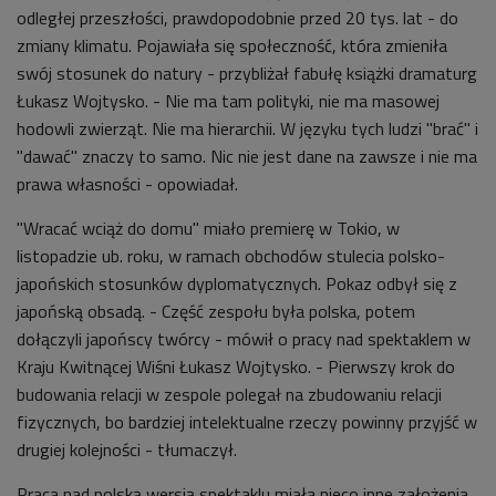
odległej przeszłości, prawdopodobnie przed 20 tys. lat - do
zmiany klimatu. Pojawiała się społeczność, która zmieniła
swój stosunek do natury - przybliżał fabułę książki
dramaturg
Łukasz Wojtysko. -
Nie ma tam polityki, nie ma masowej
hodowli zwierząt. Nie ma hierarchii. W języku tych ludzi "brać" i
"dawać" znaczy to samo. Nic nie jest dane na zawsze i nie ma
prawa własności - opowiadał.
"Wracać wciąż do domu" miało premierę w Tokio, w
listopadzie ub. roku, w ramach obchodów stulecia polsko-
japońskich stosunków dyplomatycznych. Pokaz odbył się z
japońską obsadą. - Część zespołu była polska, potem
dołączyli japońscy twórcy - mówił o pracy nad spektaklem w
Kraju Kwitnącej Wiśni Łukasz Wojtysko. - Pierwszy krok do
budowania relacji w zespole polegał na zbudowaniu relacji
fizycznych, bo bardziej intelektualne rzeczy powinny przyjść w
drugiej kolejności - tłumaczył.
Praca nad polską wersją spektaklu miała nieco inne założenia.