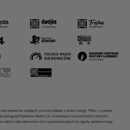
ów lub wytworów objętych ochroną Ustawy z dnia 4 lutego 1994 r. o prawie
zysługują Polskiemu Radiu S.A. w likwidacji lub podmiotom trzecim.
 w całości jest zabronione bez uprzedniej pisemnej zgody uprawnionego.