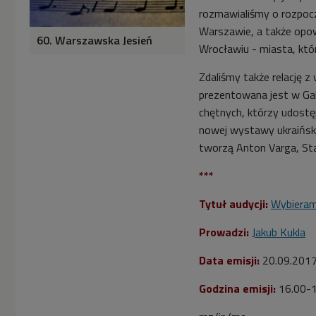
rozmawialiśmy o rozpocz


06'55
Warszawie, a także opow
60. Warszawska Jesień
Rozmowa o
Wrocławiu - miasta, któr
Międzynarodowej
Konferencji "Miasto i
Zdaliśmy także relację z
kultura" we Wrocławiu
prezentowana jest w Gal
(Wybieram Dwójkę)
chętnych, którzy udostę
nowej wystawy ukraiński


06'02
tworzą Anton Varga, Stani
Relacja z wystawy "Open
***
Group. Ze względu na
okoliczności" w
Tytuł audycji:
Wybiera
Białymstoku (Wybieram
Dwójkę)
Prowadzi:
Jakub Kukla
Data emisji:
20.09.201
Godzina emisji:
16.00-