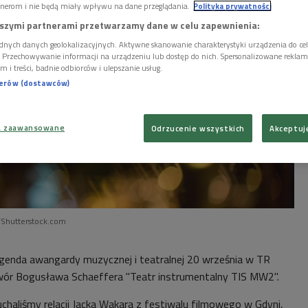
nerom i nie będą miały wpływu na dane przeglądania.
Polityka prywatności
szymi partnerami przetwarzamy dane w celu zapewnienia:
dnych danych geolokalizacyjnych. Aktywne skanowanie charakterystyki urządzenia do ce
i. Przechowywanie informacji na urządzeniu lub dostęp do nich. Spersonalizowane reklamy 
m i treści, badnie odbiorców i ulepszanie usług.
nerów (dostawców)
a zaawansowane
Odrzucenie wszystkich
Akceptuj
/Shutterstock.com
egenda awangardy muzycznej i teatralnej 20 września w TR
r Bogusława Schaeffera "Teatr instrumentalny TIS MW2".
chaliśmy relacji Jacka Wakara z festiwalu filmowego w Gdyni,