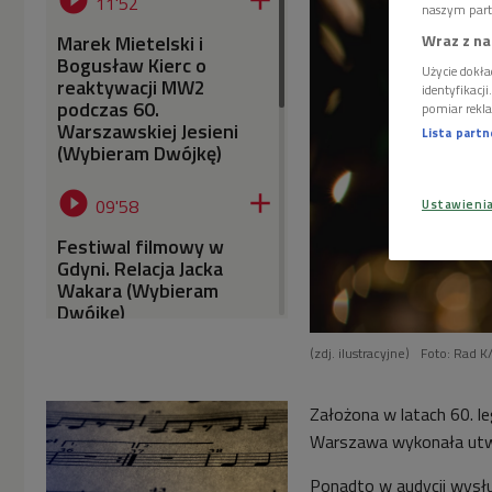


11'52
naszym part
Marek Mietelski i
Wraz z na
Bogusław Kierc o
Użycie dokła
reaktywacji MW2
identyfikacj
podczas 60.
pomiar rekla
Warszawskiej Jesieni
Lista part
(Wybieram Dwójkę)


09'58
Ustawieni
Festiwal filmowy w
Gdyni. Relacja Jacka
Wakara (Wybieram
Dwójkę)
(zdj. ilustracyjne)
Foto: Rad K


06'40
Rozmowa o Festiwalu
Założona w latach 60. l
Architektury w
Warszawa wykonała utwó
Warszawie (Wybieram
Dwójkę)
Ponadto w audycji wysłu