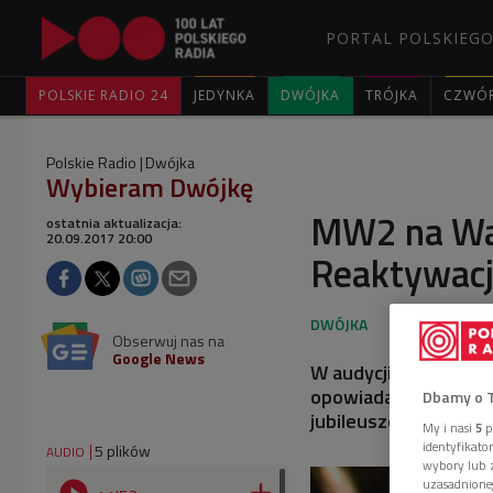
PORTAL POLSKIEGO
POLSKIE RADIO 24
JEDYNKA
DWÓJKA
TRÓJKA
CZWÓ
Polskie Radio
Dwójka
Wybieram Dwójkę
MW2 na War
ostatnia aktualizacja:
20.09.2017 20:00
Reaktywacj
Obserwuj nas na
Google News
W audycji "Wybieram 
opowiadali o zespole
Dbamy o 
jubileuszowej 60. ed
My i nasi
5
p
identyfikat
5 plików
AUDIO
wybory lub z
uzasadnione