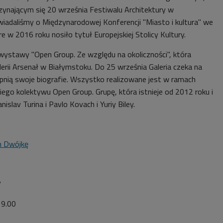
ynającym się 20 września Festiwalu Architektury w
iadaliśmy o Międzynarodowej Konferencji "Miasto i kultura" we
e w 2016 roku nosiło tytuł Europejskiej Stolicy Kultury.
 wystawy "Open Group. Ze względu na okoliczności", która
erii Arsenał w Białymstoku. Do 25 września Galeria czeka na
pnią swoje biografie. Wszystko realizowane jest w ramach
ego kolektywu Open Group. Grupę, która istnieje od 2012 roku i
slav Turina i Pavlo Kovach i Yuriy Biley.
m Dwójkę
7
19.00