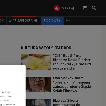
shopping_cart


SŁUCHAJ

ICY
ПР ДЛЯ УКРАЇНИ
PODCASTY
KULTURA W POLSKIM RADIU:
"Cliff Booth" ma
kłopoty: David Fincher
robi dokrętki, Brad Pitt
wraca na plan
Ewa Sadkowska z
"Silesia Film": jesienią
zainaugurujemy Śląski
Szlak Filmowy
 unikalne
tować swoje
Elżbieta Sikora
wie prawnie
nominowana do
sygnalizowane