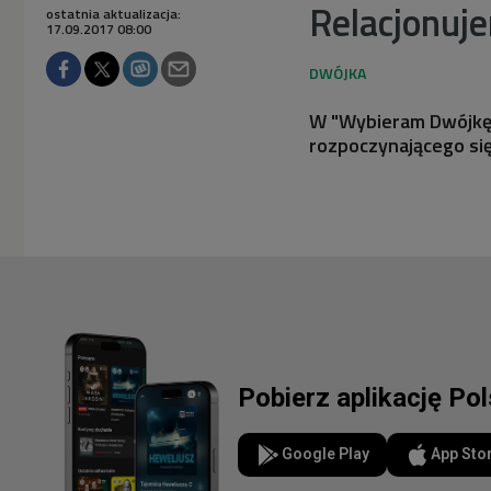
Relacjonuj
ostatnia aktualizacja:
17.09.2017 08:00
W "Wybieram Dwójkę" 
rozpoczynającego si
Pobierz aplikację Po
Google Play
App Sto