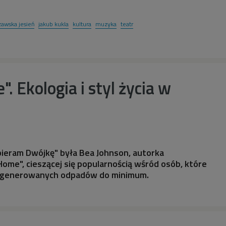
zawska jesień
jakub kukla
kultura
muzyka
teatr
. Ekologia i styl życia w
bieram Dwójkę" była Bea Johnson, autorka
Home", cieszącej się popularnością wśród osób, które
ść generowanych odpadów do minimum.