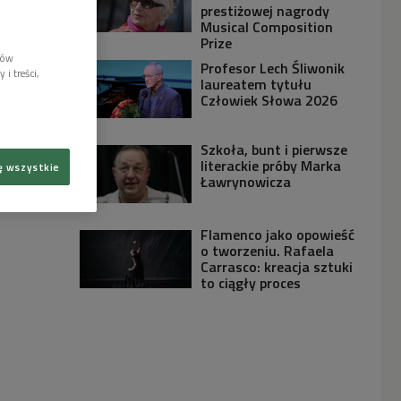
prestiżowej nagrody
Musical Composition
Prize
lów
Profesor Lech Śliwonik
i treści,
laureatem tytułu
Człowiek Słowa 2026
Szkoła, bunt i pierwsze
literackie próby Marka
ę wszystkie
Ławrynowicza
Flamenco jako opowieść
o tworzeniu. Rafaela
Carrasco: kreacja sztuki
to ciągły proces