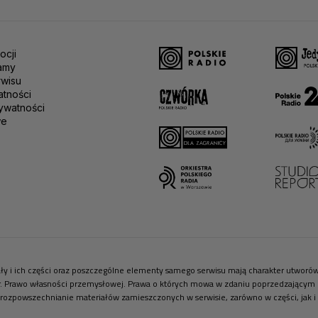
ocji
amy
rwisu
atności
ywatności
we
riały i ich części oraz poszczególne elementy samego serwisu mają charakter utwor
r. Prawo własności przemysłowej. Prawa o których mowa w zdaniu poprzedzającym pr
 rozpowszechnianie materiałów zamieszczonych w serwisie, zarówno w części, jak i