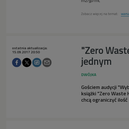
mz/jp/mc
Zobacz więcej na temat:
wars
"Zero Waste"
ostatnia aktualizacja:
15.09.2017 20:50
jednym
Gościem audycji "Wy
książki "Zero Waste 
chcą ograniczyć ilo