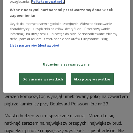
przeglądania.
Polityka prywatności
Wraz z naszymi partnerami przetwarzamy dane w celu
zapewnienia:
Użycie dokładnych danych geolokalizacyjnych. Aktywne skanowanie
charakterystyki urządzenia do celów identyfikacji. Przechowywanie
informacji na urządzeniu lub dostęp do nich. Spersonalizowane reklamy i
treści, pomiar reklam i treści, badnie odbiorców i ulepszanie usług.
Rekonstrukcja obrazu Eugène'a Delacroix przedstawiająca George Sand i
Lista partnerów (dostawców)
Fryderyka Chopina
Foto: wikimedia/domena publiczna
Paryż, o którym marzył Chopin, gdzie miał wkrótce osiągnąć
Ustawienia zaawansowane
szczyty sławy i zostać już na zawsze, był w owym czasie
centrum artystycznym i kulturalnym ówczesnej Europy. Po
Odrzucenie wszystkich
Akceptuję wszystkie
długiej, trwającej około 70 godzin jeździe dyliżansem ze
Strasburga Fryderyk dotarł do centrum miasta. Młody, żądny
wrażeń kompozytor, wynajął umeblowany pokój na czwartym
piętrze kamienicy przy Boulevard Poissonnière nr 27.
Miasto budziło w nim sprzeczne uczucia. "Można tu się
natknąć zarazem na największy przepych i największy brud,
największą cnotę i największy występek" - pisał w liście. Nie