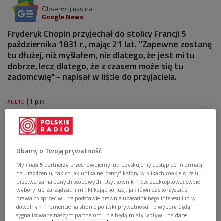
Obserwuj nas na
Google News
Fryderyk Chopin przyjechał do stolicy Francji 5
października 1831 r., mając 21 lat. "Zapewne zostanę
tu dłużej, niż myślałem, nie dlatego, że jest mi tu
dobrze, lecz dlatego, że z czasem może się tu
zadomowię" - napisał w liście do przyjaciela.
1 plik
AUDIO


07'34
Śladami Chopina po Paryżu (Wybieram Dwójkę)
Dbamy o Twoją prywatność
My i nasi
5
partnerzy przechowujemy lub uzyskujemy dostęp do informacji
na urządzeniu, takich jak unikalne identyfikatory w plikach cookie w celu
przetwarzania danych osobowych. Użytkownik może zaakceptować swoje
wybory lub zarządzać nimi, klikając poniżej, jak również skorzystać z
prawa do sprzeciwu na podstawie prawnie uzasadnionego interesu lub w
dowolnym momencie na stronie polityki prywatności. Te wybory będą
sygnalizowane naszym partnerom i nie będą miały wpływu na dane