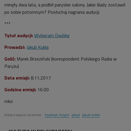
minęły dwa lata, a podbił paryskie salony. Jakie ślady zostawił
po sobie potomnym? Posłuchaj nagrania audycji.
***
Tytuł audycji:
Wybieram Dwójkę
Prowadzi:
Jakub Kukla
Gość:
Marek Brzeziński (korespondent Polskiego Radia w
Paryżu)
Data emisji:
8.11.2017
Godzina emisji:
16.00
mko
Zobacz więcej na temat:
fryderyk chopin
paryż
jakub kukla