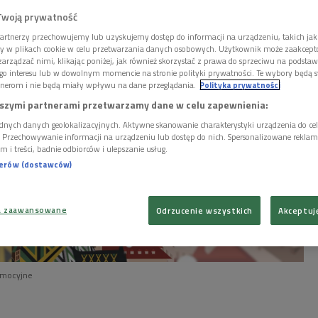
Twoją prywatność
artnerzy przechowujemy lub uzyskujemy dostęp do informacji na urządzeniu, takich jak
ory w plikach cookie w celu przetwarzania danych osobowych. Użytkownik może zaakcep
arządzać nimi, klikając poniżej, jak również skorzystać z prawa do sprzeciwu na podsta
go interesu lub w dowolnym momencie na stronie polityki prywatności. Te wybory będą 
nerom i nie będą miały wpływu na dane przeglądania.
Polityka prywatności
szymi partnerami przetwarzamy dane w celu zapewnienia:
dnych danych geolokalizacyjnych. Aktywne skanowanie charakterystyki urządzenia do ce
i. Przechowywanie informacji na urządzeniu lub dostęp do nich. Spersonalizowane reklamy 
m i treści, badnie odbiorców i ulepszanie usług.
nerów (dostawców)
a zaawansowane
Odrzucenie wszystkich
Akceptuj
omocyjne