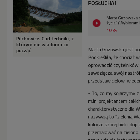
POSŁUCHAJ
Marta Guzowska o
życia" (Wybieram
10:34
Pilchowice. Cud techniki, z
którym nie wiadomo co
Marta Guzowska jest pols
począć
Podkreśliła, że chociaż 
oprowadzić czytelników 
zawdzięcza swój nastró
przedstawicielowi wiede
- To, co my kojarzymy z
m.in. projektantem takic
charakterystyczne dla W
nazywają to "zielenią Wa
kolorze szarej bieli i do
przemalować na zielono
naprawdę nie jest wagner