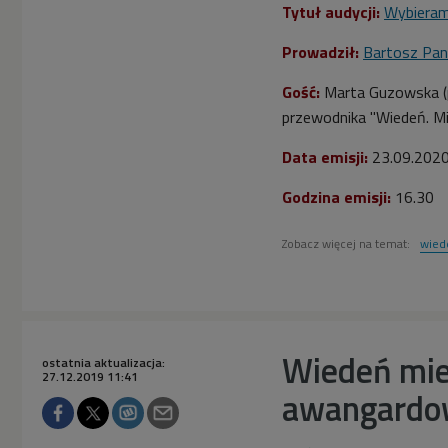
Tytuł audycji:
Wybiera
Prowadził:
Bartosz Pan
Gość:
Marta Guzowska (p
przewodnika "Wiedeń. Mi
Data emisji:
23.09.202
Godzina emisji:
16.30
Zobacz więcej na temat:
wied
Wiedeń mie
ostatnia aktualizacja:
27.12.2019 11:41
awangardo