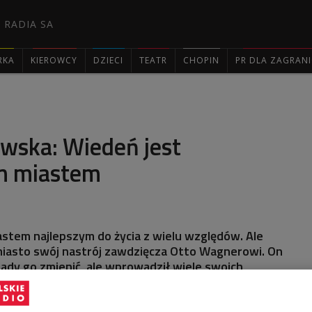
 RADIA SA
RKA
KIEROWCY
DZIECI
TEATR
CHOPIN
PR DLA ZAGRAN

wska: Wiedeń jest
m miastem
astem najlepszym do życia z wielu względów. Ale
 miasto swój nastrój zawdzięcza Otto Wagnerowi. On
rady go zmienić, ale wprowadził wiele swoich
eń miejską, no i wszędzie są jego budynki - mówiła w
a, autorka książki "Wiedeń. Miasto najlepsze do