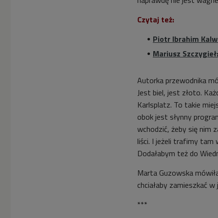
Czytaj też:
Piotr Ibrahim Kalw
Mariusz Szczygieł
Autorka przewodnika mó
Jest biel, jest złoto. Ka
Karlsplatz. To takie mie
obok jest słynny progra
wchodzić, żeby się nim 
liści. I jeżeli trafimy t
Dodałabym też do Wiedni
Marta Guzowska mówiła r
chciałaby zamieszkać w je
***