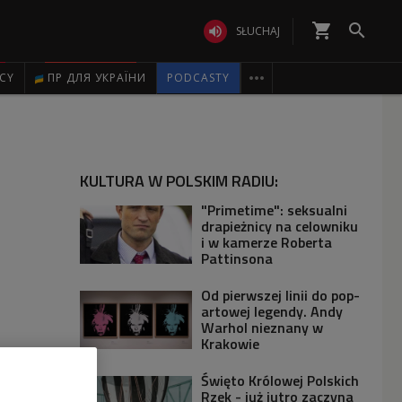
shopping_cart


SŁUCHAJ

ICY
ПР ДЛЯ УКРАЇНИ
PODCASTY
KULTURA W POLSKIM RADIU:
"Primetime": seksualni
drapieżnicy na celowniku
i w kamerze Roberta
Pattinsona
Od pierwszej linii do pop-
artowej legendy. Andy
Warhol nieznany w
Krakowie
Święto Królowej Polskich
Rzek - już jutro zaczyna