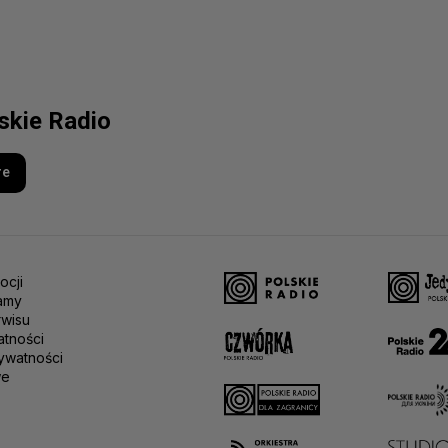
lskie Radio
re
ocji
amy
rwisu
atności
ywatności
we