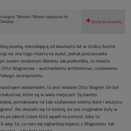
 książce "Wiedeń. Miasto najlepsze do
 Dwójkę)
ką pisarką, mieszkającą od dwunastu lat w stolicy Austrii.
wciąż nie zna tego miasta na wylot, jednak postanowiła
po swoim osobistym Wiedniu. Jak podkreśliła, to miasto
j Otto Wagnerowi -
austriackiemu architektowi, czołowemu
ńskiego secesjonizmu.
 nastrojem wiedeńskim, to jest właśnie Otto Wagner. On był
h balustrad, które są w wielu miejscach. Są bardzo
iednia, pomalowane na taki szałwiowo-zielony kolor i wszyscy
gnera". Ale okazało się to bzdurą, bo one oryginalnie były w
piero po jakimś czasie ktoś wpadł na pomysł, żeby to
.
A więc to, co nam się najbardziej kojarzy z Wagnerem, tak
owskie - zdradziła pisarka.