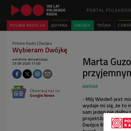
PORTAL POLSKIEGO
POLSKIE RADIO 24
JEDYNKA
DWÓJKA
TRÓJKA
CZWÓ
Polskie Radio
Dwójka
Wybieram Dwójkę
Marta Guzo
ostatnia aktualizacja:
23.09.2020 17:00
przyjemny
Obserwuj nas na
Google News
- Mój Wiedeń jest mi
wydaje mi się, że to
sam jeden nie dałby 
projektów w przestrz
Dwójce Marta Guzowsk