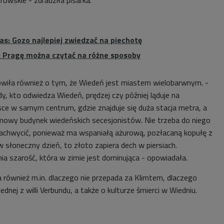
as: Gozo najlepiej zwiedzać na piechotę
: Pragę można czytać na różne sposoby
wiła również o tym, że Wiedeń jest miastem wielobarwnym. -
żdy, kto odwiedza Wiedeń, prędzej czy później ląduje na
jsce w samym centrum, gdzie znajduje się duża stacja metra, a
mowy budynek wiedeńskich secesjonistów. Nie trzeba do niego
zachwycić, ponieważ ma wspaniałą ażurową, pozłacaną kopułę z
am w słoneczny dzień, to złoto zapiera dech w piersiach.
a szarość, która w zimie jest dominująca - opowiadała.
ównież m.in. dlaczego nie przepada za Klimtem, dlaczego
dnej z willi Verbundu, a także o kulturze śmierci w Wiedniu.