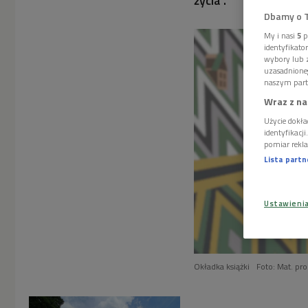
życia".
Dbamy o 
My i nasi
5
p
identyfikat
wybory lub z
uzasadnione
naszym part
Wraz z na
Użycie dokła
identyfikacj
pomiar rekla
Lista part
Ustawieni
Okładka książki
Foto: Mat. pr