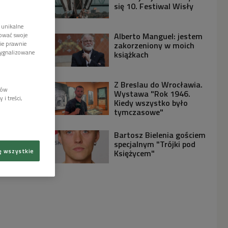
się 10. Festiwal Wisły
 unikalne
Alberto Manguel: jestem
tować swoje
wie prawnie
zakorzeniony w moich
sygnalizowane
książkach
Z Breslau do Wrocławia.
lów
Wystawa "Rok 1946.
i treści,
Kiedy wszystko było
tymczasowe"
Bartosz Bielenia gościem
specjalnym "Trójki pod
ę wszystkie
Księżycem"