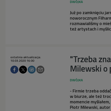
Już po zamknięciu j
noworocznym Filhar
rozmawialiśmy o mieś
też artystach i myśli
"Trzeba zna
ostatnia aktualizacja:
10.03.2020 16:00
Milewski o 
- Firmie trzeba odda
w biurze, ale też tr
momencie myślałem, ż
Piotr Milewski, autor 