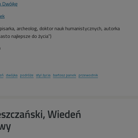
m Dwójkę
ek
isarka, archeolog, doktor nauk humanistycznych, autorka
asto najlepsze do życia")
0
eń
dwójka
podróże
styl życia
bartosz panek
przewodnik
szczański, Wiedeń
wy