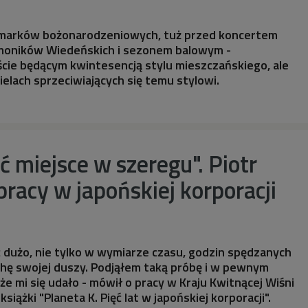
armarków bożonarodzeniowych, tuż przed koncertem
moników Wiedeńskich i sezonem balowym -
cie będącym kwintesencją stylu mieszczańskiego, ale
cielach sprzeciwiających się temu stylowi.
ć miejsce w szeregu". Piotr
pracy w japońskiej korporacji
ć dużo, nie tylko w wymiarze czasu, godzin spędzanych
ochę swojej duszy. Podjąłem taką próbę i w pewnym
e mi się udało - mówił o pracy w Kraju Kwitnącej Wiśni
książki "Planeta K. Pięć lat w japońskiej korporacji".