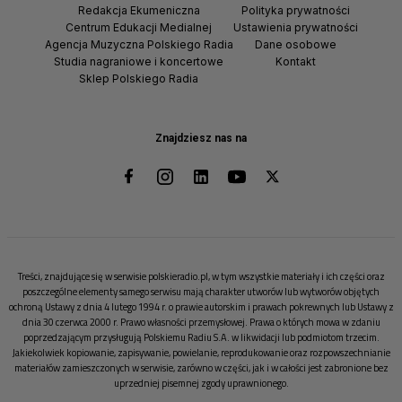
Redakcja Ekumeniczna
Polityka prywatności
Centrum Edukacji Medialnej
Ustawienia prywatności
Agencja Muzyczna Polskiego Radia
Dane osobowe
Studia nagraniowe i koncertowe
Kontakt
Sklep Polskiego Radia
Znajdziesz nas na
Treści, znajdujące się w serwisie polskieradio.pl, w tym wszystkie materiały i ich części oraz
poszczególne elementy samego serwisu mają charakter utworów lub wytworów objętych
ochroną Ustawy z dnia 4 lutego 1994 r. o prawie autorskim i prawach pokrewnych lub Ustawy z
dnia 30 czerwca 2000 r. Prawo własności przemysłowej. Prawa o których mowa w zdaniu
poprzedzającym przysługują Polskiemu Radiu S.A. w likwidacji lub podmiotom trzecim.
Jakiekolwiek kopiowanie, zapisywanie, powielanie, reprodukowanie oraz rozpowszechnianie
materiałów zamieszczonych w serwisie, zarówno w części, jak i w całości jest zabronione bez
uprzedniej pisemnej zgody uprawnionego.