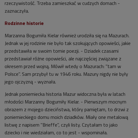
rzeczywistość. Trzeba zamieszkać w cudzych domach -
zaznaczyła.
Rodzinne historie
Marzanna Bogumiła Kielar również urodziła się na Mazurach.
Jednak w jej rodzinie nie było tak szokujących opowieści, jakie
przedstawiła w swoim tomie poezji. - Dziadek czasami
przedstawiał różne opowieści, ale najczęściej związane z
okresem przed wojną. Mówił wtedy o Mazurach: "tam w
Polsce". Sam przybył tu w 1946 roku. Mazury nigdy nie były
jego ojczyzną - wyznała.
Jednak poniemiecka historia Mazur widoczna była w latach
młodości Marzanny Bogumiły Kielar. - Pierwszym mocnym
obrazem z mojego dzieciństwa, który pamiętam, to drzwi z
poniemieckiego domu moich dziadków. Miały one metalową
listwę z napisem "Brieffe", czyli listy. Czytałam to jako
dziecko i nie wiedziałam, co to jest - wspominała.