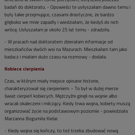
badań do doktoratu. - Opowieści te usłyszałam dawno temu i
były takie przejmujące, czasami drastyczne, że bardzo
głęboko we mnie zapadły i wiedziałam, że kiedyś do nich
wrócę. Usłyszałam je około 25 lat temu - zdradziła.
- W pracach nad doktoratem zbierałam informacje od
mieszkańców dwóch wsi na Mazurach. Mieszkałam tam jako
badacz i miałam dużo czasu na rozmowy - dodała.
Kobiece cierpienia
Czas, w którym miały miejsce opisane historie,
charakteryzował się cierpieniem. - To był w dużej mierze
świat cierpień kobiecych. Mężczyźni ginęli na wojnie albo
wracali okaleczeni i milczący. Kiedy trwa wojna, kobiety muszą
organizować życie na podstawowym poziomie - powiedziała
Marzanna Bogumiła Kielar.
- Kiedy wojna się kończy, to też trzeba zbudować nową