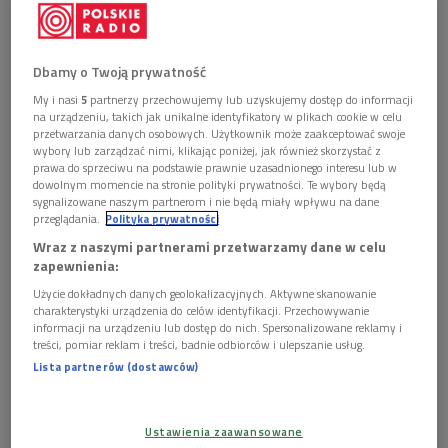
Dbamy o Twoją prywatność
My i nasi
5
partnerzy przechowujemy lub uzyskujemy dostęp do informacji
na urządzeniu, takich jak unikalne identyfikatory w plikach cookie w celu
przetwarzania danych osobowych. Użytkownik może zaakceptować swoje
wybory lub zarządzać nimi, klikając poniżej, jak również skorzystać z
prawa do sprzeciwu na podstawie prawnie uzasadnionego interesu lub w
dowolnym momencie na stronie polityki prywatności. Te wybory będą
sygnalizowane naszym partnerom i nie będą miały wpływu na dane
przeglądania.
Polityka prywatności
Wraz z naszymi partnerami przetwarzamy dane w celu
zapewnienia:
Za tom "Wilki" Marzanna Bogumiła Kielar otrzymała Nagrodę im. Konstantego
Użycie dokładnych danych geolokalizacyjnych. Aktywne skanowanie
Ildefonsa Gałczyńskiego "Orfeusz"
Foto: Beata Zawrzel/REPORTER
charakterystyki urządzenia do celów identyfikacji. Przechowywanie
informacji na urządzeniu lub dostęp do nich. Spersonalizowane reklamy i
Jury doceniło w poezji Marzanny Bogumiły Kielar to,
treści, pomiar reklam i treści, badnie odbiorców i ulepszanie usług.
że "chwyta za gardło i serce", a jej wiersze określiło
Lista partnerów (dostawców)
mianem "przestrzeni ludzkiej historii".
Autorka przyznała, że historie, które opisuje, dotyczą
Ustawienia zaawansowane
głównie kobiecych cierpień. - Mężczyźni ginęli na