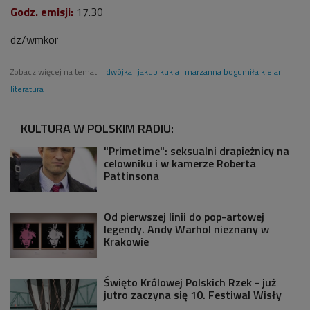
Godz. emisji:
17.30
dz/wmkor
Zobacz więcej na temat:
dwójka
jakub kukla
marzanna bogumiła kielar
literatura
KULTURA W POLSKIM RADIU:
"Primetime": seksualni drapieżnicy na
celowniku i w kamerze Roberta
Pattinsona
Od pierwszej linii do pop-artowej
legendy. Andy Warhol nieznany w
Krakowie
Święto Królowej Polskich Rzek - już
jutro zaczyna się 10. Festiwal Wisły