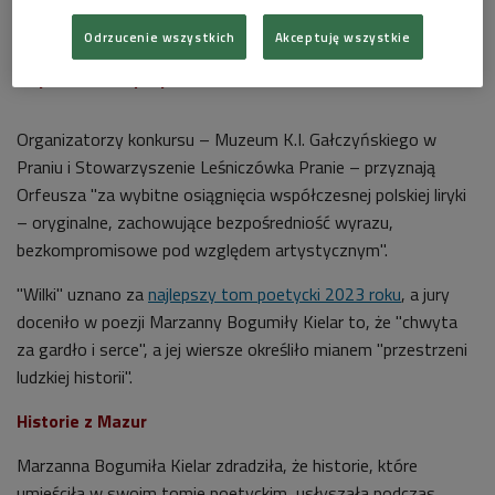
wojnie albo wracali okaleczeni i milczący. Kiedy trwa
Odrzucenie wszystkich
Akceptuję wszystkie
wojna, kobiety muszą organizować życie na
podstawowym poziomie - mówiła.
Organizatorzy konkursu – Muzeum K.I. Gałczyńskiego w
Praniu i Stowarzyszenie Leśniczówka Pranie – przyznają
Orfeusza "za wybitne osiągnięcia współczesnej polskiej liryki
– oryginalne, zachowujące bezpośredniość wyrazu,
bezkompromisowe pod względem artystycznym".
"Wilki" uznano za
najlepszy tom poetycki 2023 roku
, a jury
doceniło w poezji Marzanny Bogumiły Kielar to, że "chwyta
za gardło i serce", a jej wiersze określiło mianem "przestrzeni
ludzkiej historii".
Historie z Mazur
Marzanna Bogumiła Kielar zdradziła, że historie, które
umieściła w swoim tomie poetyckim, usłyszała podczas