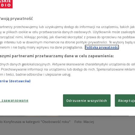
ka i krytyk baletowy.
Twoją prywatność
artnerzy przechowujemy lub uzyskujemy dostęp do informacji na urządzeniu, takich jak
ory w plikach cookie w celu przetwarzania danych osobowych. Użytkownik może zaakcep
arządzać nimi, klikając poniżej, jak również skorzystać z prawa do sprzeciwu na podsta
go interesu lub w dowolnym momencie na stronie polityki prywatności. Te wybory będą 
nerom i nie będą miały wpływu na dane przeglądania.
Polityka prywatności
szymi partnerami przetwarzamy dane w celu zapewnienia:
dnych danych geolokalizacyjnych. Aktywne skanowanie charakterystyki urządzenia do ce
i. Przechowywanie informacji na urządzeniu lub dostęp do nich. Spersonalizowane reklamy 
m i treści, badnie odbiorców i ulepszanie usług.
nerów (dostawców)
a zaawansowane
Odrzucenie wszystkich
Akceptuj
do Koryfeusza w kategorii "Osobowość roku"
Foto: Maciej