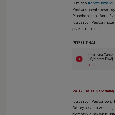
O miano
Koryfeusza Muzy
Pastora rywalizować będ
Pianohooligan i Anna Sz
Krzysztof Pastor może p
przejść obojętnie.
POSŁUCHAJ
Katarzyna Gardzi
(Wybieram Dwójk
03:23
Polski Balet Narodowy
Krzysztof Pastor objął 
Od tego czasu wiele się 
niemożliwe, jak wiele u