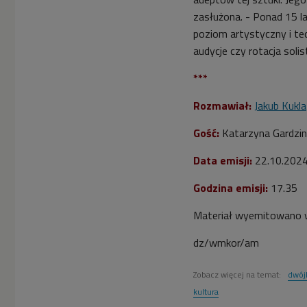
zasłużona. - Ponad 15 la
poziom artystyczny i te
audycje czy rotacja solis
***
Rozmawiał:
Jakub Kukla
Gość:
Katarzyna Gardzi
Data emisji:
22
.10.202
Godzina emisji:
17.35
Materiał wyemitowano w
dz/wmkor/am
Zobacz więcej na temat:
dwój
kultura