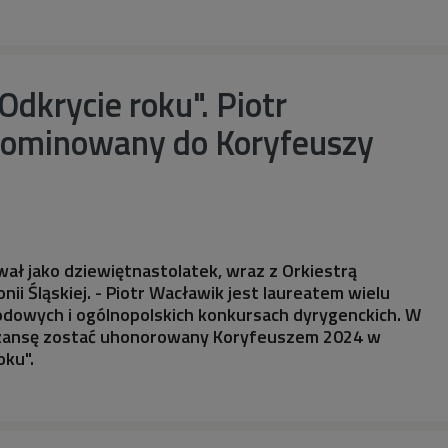
dkrycie roku". Piotr
ominowany do Koryfeuszy
ał jako dziewiętnastolatek, wraz z Orkiestrą
ii Śląskiej. - Piotr Wacławik jest laureatem wielu
dowych i ogólnopolskich konkursach dyrygenckich. W
szansę zostać uhonorowany Koryfeuszem 2024 w
oku".