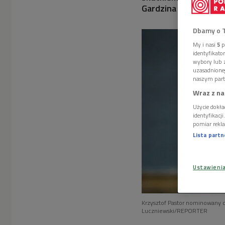
Gardzina - dziennikar
Dbamy o 
My i nasi
5
p
identyfikat
wybory lub z
uzasadnione
naszym part
Wraz z na
Użycie dokła
identyfikacj
pomiar rekla
Lista part
Ustawieni
Krzysztof Pastor nominowany 
Luczniewski/REPORTER