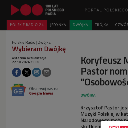
PORTAL POLSKIEGO
POLSKIE RADIO 24
JEDYNKA
DWÓJKA
TRÓJKA
CZWÓ
Polskie Radio
Dwójka
Wybieram Dwójkę
Koryfeusz M
ostatnia aktualizacja:
22.10.2024 19:09
Pastor nom
"Osobowość
Obserwuj nas na
Google News
Krzysztof Pastor je
Muzyki Polskiej w ka
Narodowego może poc
skutkiem jest rozwój