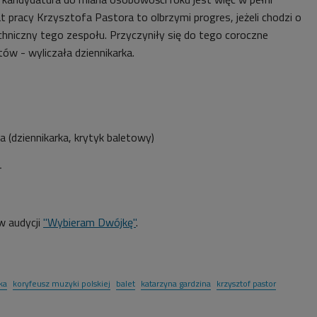
t pracy Krzysztofa Pastora to olbrzymi progres, jeżeli chodzi o
chniczny tego zespołu. Przyczyniły się do tego coroczne
tów - wyliczała dziennikarka.
na
(dziennikarka, krytyk baletowy)
4
 audycji
"Wybieram Dwójkę"
.
ka
koryfeusz muzyki polskiej
balet
katarzyna gardzina
krzysztof pastor