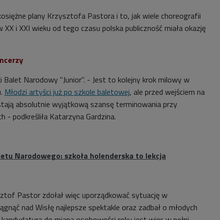
osiężne plany Krzysztofa Pastora i to, jak wiele choreografii
 XX i XXI wieku od tego czasu polska publiczność miała okazję
ncerzy
Balet Narodowy "Junior". - Jest to kolejny krok milowy w
u.
Młodzi artyści już po szkole baletowej
, ale przed wejściem na
stają absolutnie wyjątkową szansę terminowania przy
ch - podkreśliła Katarzyna Gardzina.
letu Narodowego: szkoła holenderska to lekcja
sztof Pastor zdołał więc uporządkować sytuację w
iągnąć nad Wisłę najlepsze spektakle oraz zadbał o młodych
o kandydatura do miana osobowości roku jest więc w pełni