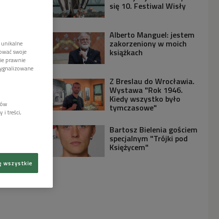
się 10. Festiwal Wisły
Alberto Manguel: jestem
zakorzeniony w moich
 unikalne
książkach
tować swoje
wie prawnie
sygnalizowane
Z Breslau do Wrocławia.
Wystawa "Rok 1946.
Kiedy wszystko było
lów
tymczasowe"
i treści,
Bartosz Bielenia gościem
specjalnym "Trójki pod
Księżycem"
ę wszystkie