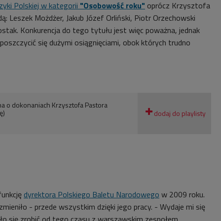
ki Polskiej w kategorii
"Osobowość roku"
oprócz Krzysztofa
ą: Leszek Możdżer, Jakub Józef Orliński, Piotr Orzechowski
ostak. Konkurencja do tego tytułu jest więc poważna, jednak
oszczycić się dużymi osiągnięciami, obok których trudno
na o dokonaniach Krzysztofa Pastora
ę)
funkcję
dyrektora Polskiego Baletu Narodowego
w 2009 roku.
zmieniło - przede wszystkim dzięki jego pracy.
- Wydaje mi się
dało się zrobić od tego czasu z warszawskim zespołem