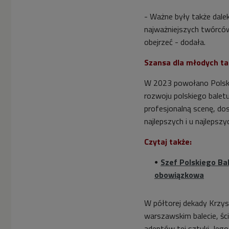
- Ważne były także dalek
najważniejszych twórców
obejrzeć - dodała.
Szansa dla młodych ta
W 2023 powołano Polski 
rozwoju polskiego balet
profesjonalną scenę, do
najlepszych i u najlepszy
Czytaj także:
Szef Polskiego Ba
obowiązkowa
W półtorej dekady Krzy
warszawskim balecie, śc
adeptów tej sztuki. Jeg