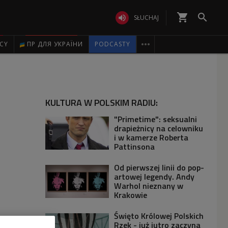
shopping_cart


SŁUCHAJ

ICY
ПР ДЛЯ УКРАЇНИ
PODCASTY
KULTURA W POLSKIM RADIU:
"Primetime": seksualni
drapieżnicy na celowniku
i w kamerze Roberta
Pattinsona
Od pierwszej linii do pop-
artowej legendy. Andy
Warhol nieznany w
Krakowie
Święto Królowej Polskich
Rzek - już jutro zaczyna