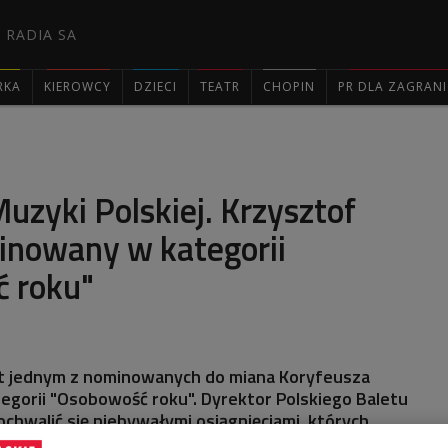
 RADIA SA
RKA
KIEROWCY
DZIECI
TEATR
CHOPIN
PR DLA ZAGRAN

uzyki Polskiej. Krzysztof
inowany w kategorii
 roku"
st jednym z nominowanych do miana Koryfeusza
tegorii "Osobowość roku". Dyrektor Polskiego Baletu
hwalić się niebywałymi osiągnięciami, których
 tej sztuki w Polsce - oceniła w Dwójce Katarzyna