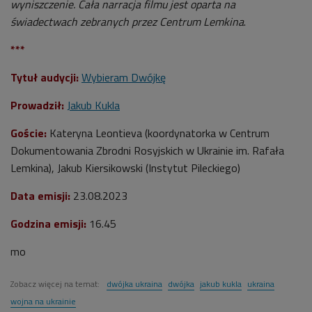
wyniszczenie. Cała narracja filmu jest oparta na
świadectwach zebranych przez Centrum Lemkina
.
***
Tytuł audycji:
Wybieram Dwójkę
Prowadził:
Jakub Kukla
Goście:
Kateryna Leontieva (
koordynatorka w Centrum
Dokumentowania Zbrodni Rosyjskich w Ukrainie im. Rafała
Lemkina
), Jakub Kiersikowski (Instytut Pileckiego)
Data emisji:
23.08.2023
Godzina emisji:
16.45
mo
Zobacz więcej na temat:
dwójka ukraina
dwójka
jakub kukla
ukraina
wojna na ukrainie