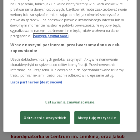
na urządzeniu, takich jak unikalne identyfikatory w plikach cookie w celu
przetwarzania danych osobowych. Użytkownik może zaakceptować swoje
wybory lub zarządzać nimi, klikając poniżej, jak również skorzystać z
prawa do sprzeciwu na podstawie prawnie uzasadnionego interesu lub w
dowolnym momencie na stronie polityki prywatności. Te wybory będą
sygnalizowane naszym partnerom i nie będą miały wpływu na dane
przeglądania.
Polityka prywatności
Wraz z naszymi partnerami przetwarzamy dane w celu
Zniszczenia po rosyjskim ataku rakietowym w Chersoniu w lutym 2023
zapewnienia:
roku
Foto: PAP/Alena Solomonova
Użycie dokładnych danych geolokalizacyjnych. Aktywne skanowanie
W Dniu Pamięci Ofiar Stalinizmu i Nazizmu oraz w
charakterystyki urządzenia do celów identyfikacji. Przechowywanie
Dniu Flagi Ukrainy rozmawialiśmy o filmie
informacji na urządzeniu lub dostęp do nich. Spersonalizowane reklamy i
treści, pomiar reklam i treści, badnie odbiorców i ulepszanie usług.
dokumentalnym w reżyserii Hanny Berehovej
Lista partnerów (dostawców)
"HerSons".
"HerSons" to historia czterech mieszkańców
Ustawienia zaawansowane
Chersonia porwanych i wywiezionych na Krym, a
potem osadzonych w moskiewskim więzieniu -
Odrzucenie wszystkich
Akceptuję wszystkie
Lefortowie.
Naszymi gośćmi byli Kateryna Leontieva,
koordynatorka w Centrum im. Lemkina,
oraz Jakub