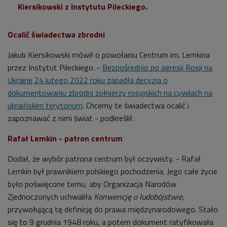
Kiersikowski z Instytutu Pileckiego.
Ocalić świadectwa zbrodni
Jakub Kiersikowski mówił o powołaniu Centrum im. Lemkina
przez Instytut Pileckiego. -
Bezpośrednio po agresji Rosji na
Ukrainę 24 lutego 2022 roku zapadła decyzja o
dokumentowaniu zbrodni żołnierzy rosyjskich na cywilach na
ukraińskim terytorium
. Chcemy te świadectwa ocalić i
zapoznawać z nimi świat - podkreślił.
Rafał Lemkin - patron centrum
Dodał, że w
ybór patrona centrum był oczywisty. - Rafał
Lemkin był prawnikiem polskiego pochodzenia. Jego całe życie
było poświęcone temu, aby Organizacja Narodów
Zjednoczonych uchwaliła
Konwencję o ludobójstwie
,
przywołującą tę definicję do prawa międzynarodowego. Stało
się to 9 grudnia 1948 roku, a potem dokument ratyfikowała