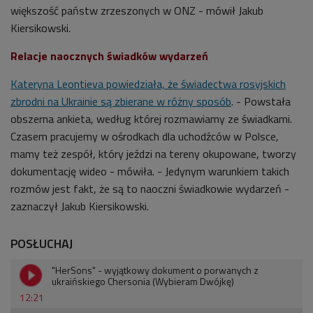
większość państw zrzeszonych w ONZ - mówił
Jakub
Kiersikowski
.
Relacje naocznych świadków wydarzeń
Kateryna Leontieva powiedziała, że świadectwa rosyjskich
zbrodni na Ukrainie są zbierane w różny sposób
. - Powstała
obszerna ankieta, według której rozmawiamy ze świadkami.
Czasem pracujemy w ośrodkach dla uchodźców w Polsce,
mamy też zespół, który jeździ na tereny okupowane, tworzy
dokumentację wideo - mówiła. - Jedynym warunkiem takich
rozmów jest fakt, że są to naoczni świadkowie wydarzeń -
zaznaczył Jakub Kiersikowski.
POSŁUCHAJ
"HerSons" - wyjątkowy dokument o porwanych z
ukraińskiego Chersonia (Wybieram Dwójkę)
12:21