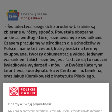
Obserwuj nas na
Google News
- Świadectwa rosyjskich zbrodni w Ukrainie są
zbierane w różny sposób. Powstała obszerna
ankieta, według której rozmawiamy ze świadkami.
Czasem pracujemy w ośrodkach dla uchodźców w
Polsce, mamy też zespół, który jeździ na tereny
okupowane, tworzy dokumentację wideo. Jedynym
warunkiem takich rozmów jest fakt, że są to naoczni
świadkowie wydarzeń - mówili w Dwójce Kateryna
Leontieva, koordynatorka w Centrum im. Lemkina,
oraz Jakub Kiersikowski z Instytutu Pileckiego.
Dbamy o Twoją prywatność
My i nasi
5
partnerzy przechowujemy lub uzyskujemy dostęp do informacji