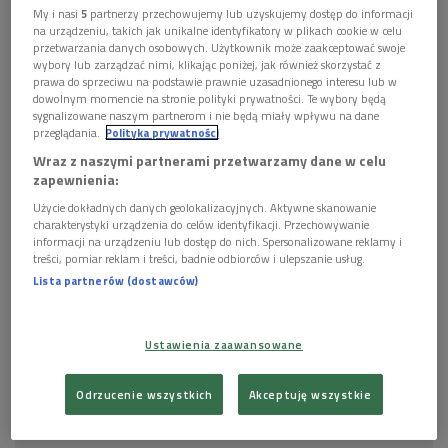
My i nasi
5
partnerzy przechowujemy lub uzyskujemy dostęp do informacji
na urządzeniu, takich jak unikalne identyfikatory w plikach cookie w celu
przetwarzania danych osobowych. Użytkownik może zaakceptować swoje
wybory lub zarządzać nimi, klikając poniżej, jak również skorzystać z
prawa do sprzeciwu na podstawie prawnie uzasadnionego interesu lub w
Teatr Wielki - Opera Narodowa w Warszawie
Foto: footageclips/Shutterstock
dowolnym momencie na stronie polityki prywatności. Te wybory będą
sygnalizowane naszym partnerom i nie będą miały wpływu na dane
"Faust" to oparta na dawnej legendzie historia uczonego,
przeglądania.
Polityka prywatności
który tak marzył choćby o chwili szczęścia, że zawarł pakt z
Wraz z naszymi partnerami przetwarzamy dane w celu
zapewnienia:
diabłem. To także
namysł nad różnymi fazami ludzkiego życia
– Goethe pisał dzieło od młodości po schyłek swoich dni. To
Użycie dokładnych danych geolokalizacyjnych. Aktywne skanowanie
charakterystyki urządzenia do celów identyfikacji. Przechowywanie
wreszcie lustro podstawione całej europejskiej kulturze i jedno
informacji na urządzeniu lub dostęp do nich. Spersonalizowane reklamy i
z jej największych arcydzieł. Kolejne pokolenia przeglądają się
treści, pomiar reklam i treści, badnie odbiorców i ulepszanie usług.
Lista partnerów (dostawców)
w tym lustrze od dwustu lat.
POSŁUCHAJ
Ustawienia zaawansowane
Wojciech Faruga o Fauście (Wybieram Dwójkę)
Odrzucenie wszystkich
Akceptuję wszystkie
17:07