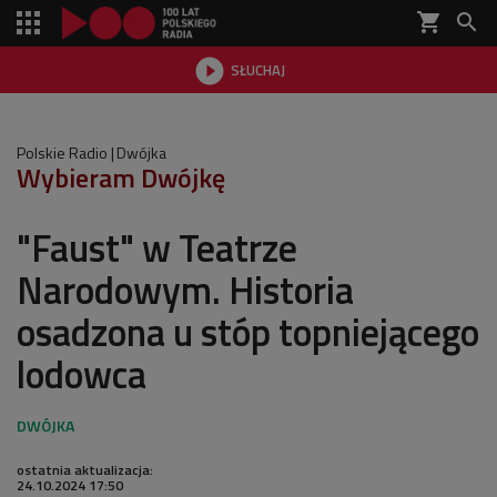
shopping_cart


SŁUCHAJ

Polskie Radio
Dwójka
Wybieram Dwójkę
"Faust" w Teatrze
Narodowym. Historia
osadzona u stóp topniejącego
lodowca
ostatnia aktualizacja:
24.10.2024 17:50