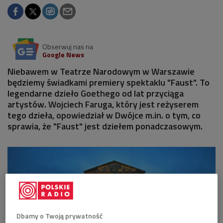
Obserwuj nas na
Google News
Niebawem w Teatrze Narodowym w Warszawie
będziemy świadkami premiery spektaklu "Faust". To
legendarne dzieło Goethego od lat przyciąga
artystów. Wojciech Faruga, który jest reżyserem
tego dzieła, opowiedział w Dwójce m.in. o tym, co
sprawia, że "Faust" jest dziełem ponadczasowym.
Dbamy o Twoją prywatność