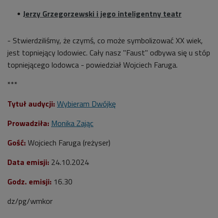
Jerzy Grzegorzewski i jego inteligentny teatr
- Stwierdziliśmy, że czymś, co może symbolizować XX wiek,
jest topniejący lodowiec. Cały nasz "Faust" odbywa się u stóp
topniejącego lodowca - powiedział Wojciech Faruga.
***
Tytuł audycji:
Wybieram Dwójkę
Prowadziła:
Monika Zając
Gość:
Wojciech Faruga (reżyser)
Data emisji:
24.10
.2024
Godz. emisji:
16.30
dz/pg/wmkor