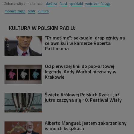
Zobacz więcej na temat:
dwójka
faust
spektakl
wojciech faruga
monika zając
teatr
kultura
KULTURA W POLSKIM RADIU:
"Primetime": seksualni drapieżnicy na
celowniku i w kamerze Roberta
Pattinsona
Od pierwszej linii do pop-artowej
legendy. Andy Warhol nieznany w
Krakowie
Święto Królowej Polskich Rzek - już
jutro zaczyna się 10. Festiwal Wisły
Alberto Manguel: jestem zakorzeniony
w moich książkach