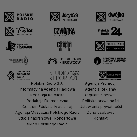
Polskie Radio S.A.
Agencja Promocji
Informacyjna Agencja Radiowa
Agencja Reklamy
Redakcja Katolicka
Regulamin serwisu
Redakcja Ekumeniczna
Polityka prywatności
Centrum Edukacji Medialnej
Ustawienia prywatności
Agencja Muzyczna Polskiego Radia
Dane osobowe
Studia nagraniowe i koncertowe
Kontakt
Sklep Polskiego Radia