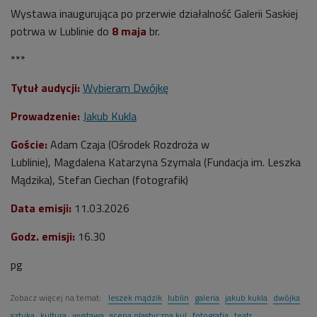
Wystawa inaugurująca po przerwie działalność Galerii Saskiej
potrwa w Lublinie do
8 maja
br.
***
Tytuł audycji:
Wybieram Dwójkę
Prowadzenie:
Jakub Kukla
Goście:
Adam Czaja (Ośrodek Rozdroża w
Lublinie), Magdalena Katarzyna Szymala (
Fundacja im. Leszka
Mądzika), Stefan Ciechan (fotografik)
Data emisji:
11.03.2026
Godz. emisji:
16.30
pg
Zobacz więcej na temat:
leszek mądzik
lublin
galeria
jakub kukla
dwójka
sztuka
kultura
wystawa
scena plastyczna kul
fotografia
teatr