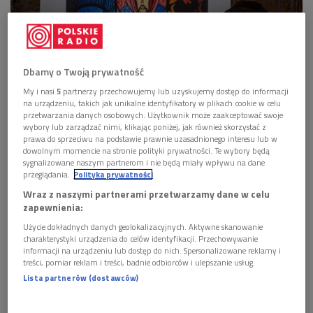
Dbamy o Twoją prywatność
My i nasi
5
partnerzy przechowujemy lub uzyskujemy dostęp do informacji
na urządzeniu, takich jak unikalne identyfikatory w plikach cookie w celu
przetwarzania danych osobowych. Użytkownik może zaakceptować swoje
wybory lub zarządzać nimi, klikając poniżej, jak również skorzystać z
Stefan Ciechan podczas otwarcia wystawy "Ślady - Scena Plastyczna Leszka
prawa do sprzeciwu na podstawie prawnie uzasadnionego interesu lub w
Mądzika w Fotografii Stefana Ciechana".
Foto: PAP/ Wojciech Szubartowski
dowolnym momencie na stronie polityki prywatności. Te wybory będą
sygnalizowane naszym partnerom i nie będą miały wpływu na dane
>>> Posłuchaj rozmowy w audycji "Wybieram
przeglądania.
Polityka prywatności
Dwójkę"
Wraz z naszymi partnerami przetwarzamy dane w celu
zapewnienia:
Są miejsca, które nie znikają - nawet jeśli na chwilę milkną.
Użycie dokładnych danych geolokalizacyjnych. Aktywne skanowanie
Galeria Saska
w Lublinie, przez lata
prowadzona przez
charakterystyki urządzenia do celów identyfikacji. Przechowywanie
Leszka Mądzika (1945-2025)
, ponownie otwiera się jako
informacji na urządzeniu lub dostęp do nich. Spersonalizowane reklamy i
treści, pomiar reklam i treści, badnie odbiorców i ulepszanie usług.
przestrzeń dialogu ze sztuką. Rozpoczyna tym samym nowy
Lista partnerów (dostawców)
rozdział swojej historii. Tym razem pod opieką
Ośrodka
Międzykulturowych Inicjatyw Twórczych RODROŻA
.