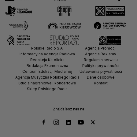
Polskie Radio S.A.
Agencja Promocji
Informacyjna Agencja Radiowa
Agencja Reklamy
Redakcja Katolicka
Regulamin serwisu
Redakcja Ekumeniczna
Polityka prywatności
Centrum Edukacji Medialnej
Ustawienia prywatności
Agencja Muzyczna Polskiego Radia
Dane osobowe
Studia nagraniowe i koncertowe
Kontakt
Sklep Polskiego Radia
Znajdziesz nas na