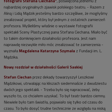
fotografii Stefana Ciechana"
, poświęcona jednemu z
najbardziej oryginalnych zjawisk polskiego teatru. - Razem z
Aliną i Lidią Mądzik jesteśmy bardzo szczęśliwe, że mogłyśmy
zrealizować projekt, który był jednym z ostatnich zamierzeń
profesora. Myśleliśmy właśnie o
wystawie
fotografii
spektakli Sceny Plastycznej pana Stefana Ciechana. Miało być
to takim domknięciem działalności profesora. Jest nam
naprawdę niezwykle miło móc zrealizować te zamierzenia -
wyznała
Magdalena Katarzyna Szymala
z Fundacji im. L.
Mądzika.
Nowy rozdział w działalności Galerii Saskiej
Stefan Ciechan
przez dekady towarzyszył Leszkowi
Mądzikowi, utrwalając na kliszach siedemnaście z dwudziestu
dwóch jego spektakli. - Trzeba było się napracować, żeby
wyszło to, co chciałem uzyskać. To był teatr bardzo ciemny.
Niewiele było tam światła, pojawiało się tylko od czasu do
czasu. To było dosyć trudne technicznie ze względu na niską