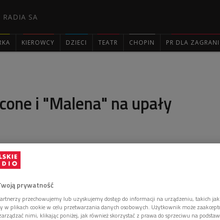
 RADIA SA
RKA
KIEROWCY
DZIECI
TEATR
CHOPIN
PR DLA ZAGRAN

cone i "Malena" na upały
upał, powietrze stoi w miejscu i tylko żar się leje z
ę my wybieramy się do Włoch, by pomówić o
 Tornatore i Ennio Morricone.
Twoją prywatność
artnerzy przechowujemy lub uzyskujemy dostęp do informacji na urządzeniu, takich jak
ory w plikach cookie w celu przetwarzania danych osobowych. Użytkownik może zaakcep
arządzać nimi, klikając poniżej, jak również skorzystać z prawa do sprzeciwu na podsta