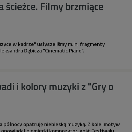
a ścieżce. Filmy brzmiące
zyce w kadrze" usłyszeliśmy m.in. fragmenty
Aleksandra Dębicza "Cinematic Piano".
di i kolory muzyki z "Gry o
 na północy opatruję niebieską muzyką. Z kolei motyw
- opowiadał niemiecki kompozytor, gość Festiwalu