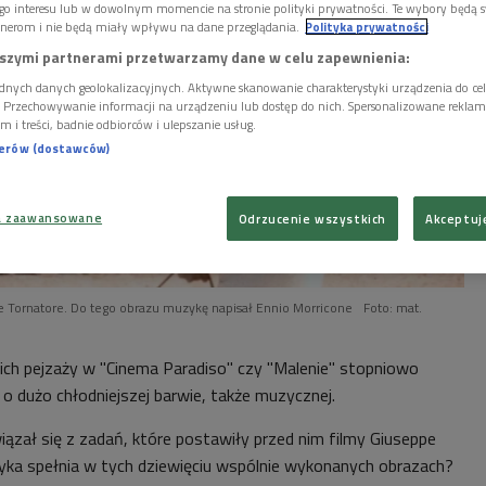
go interesu lub w dowolnym momencie na stronie polityki prywatności. Te wybory będą 
nerom i nie będą miały wpływu na dane przeglądania.
Polityka prywatności
szymi partnerami przetwarzamy dane w celu zapewnienia:
dnych danych geolokalizacyjnych. Aktywne skanowanie charakterystyki urządzenia do ce
i. Przechowywanie informacji na urządzeniu lub dostęp do nich. Spersonalizowane reklamy 
m i treści, badnie odbiorców i ulepszanie usług.
nerów (dostawców)
a zaawansowane
Odrzucenie wszystkich
Akceptuj
e Tornatore. Do tego obrazu muzykę napisał Ennio Morricone
Foto: mat.
kich pejzaży w "Cinema Paradiso" czy "Malenie" stopniowo
o dużo chłodniejszej barwie, także muzycznej.
iązał się z zadań, które postawiły przed nim filmy Giuseppe
zyka spełnia w tych dziewięciu wspólnie wykonanych obrazach?