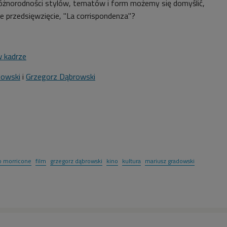
 różnorodności stylów, tematów i form możemy się domyślić,
ze przedsięwzięcie, "La corrispondenza"?
 kadrze
dowski
i
Grzegorz Dąbrowski
o morricone
film
grzegorz dąbrowski
kino
kultura
mariusz gradowski