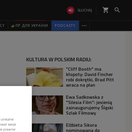
shopping_cart


SŁUCHAJ

ICY
ПР ДЛЯ УКРАЇНИ
PODCASTY
KULTURA W POLSKIM RADIU:
"Cliff Booth" ma
kłopoty: David Fincher
robi dokrętki, Brad Pitt
wraca na plan
Ewa Sadkowska z
"Silesia Film": jesienią
zainaugurujemy Śląski
Szlak Filmowy
 unikalne
Elżbieta Sikora
tować swoje
nominowana do
wie prawnie