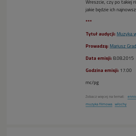
Wreszcie, czy po takiej
jakie będzie ich najnows
***
Tytuł audycji:
Muzyka w
Prowadzą:
Mariusz Gra
Data emisji:
8.08.2015
Godzina emisji:
17.00
mc/pg
Zobacz więcej na temat:
enni
muzyka filmowa
włochy