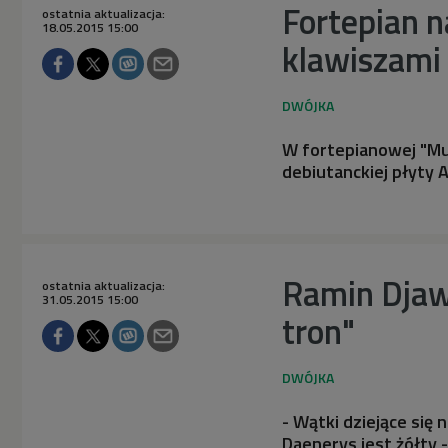
Fortepian n
ostatnia aktualizacja:
18.05.2015 15:00
klawiszami
W fortepianowej "Mu
debiutanckiej płyty 
Ramin Djawa
ostatnia aktualizacja:
31.05.2015 15:00
tron"
- Wątki dziejące się
Daenerys jest żółty 