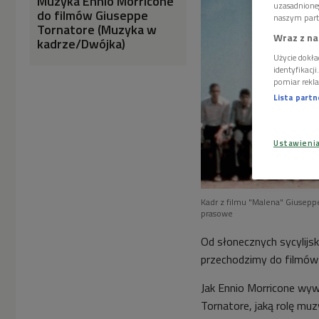
Muzyka Ennio Morricone
uzasadnione
do filmów Giuseppe
naszym part
Tornatore (Muzyka w
Wraz z na
kadrze/Dwójka)
Użycie dokła
identyfikacj
pomiar rekla
Lista part
Ustawieni
Kadr z filmu "Malena" Giusepp
prasowe
Od słonecznych sycylijs
przechodzimy do filmów 
Jak Ennio Morricone wyw
Tornatore, jaką rolę mu