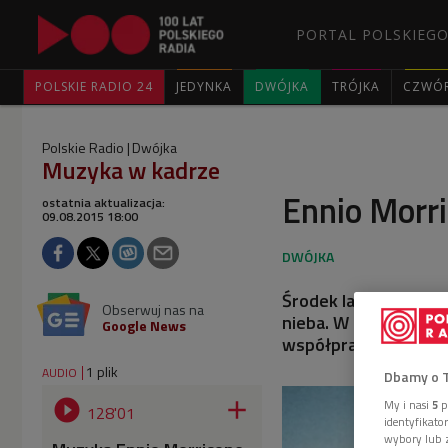
PORTAL POLSKIEGO
POLSKIE RADIO 24
JEDYNKA
DWÓJKA
TRÓJKA
CZWÓ
Polskie Radio
Dwójka
Muzyka w kadrze
Ennio Morri
ostatnia aktualizacja:
09.08.2015 18:00
Środek lata, wakacje, 
Obserwuj nas na
nieba. W taką pogod
Google News
współpracy Giuseppe
1 plik
AUDIO
Dbamy o 


My i nasi
5
p
128'01
identyfikat
wybory lub z