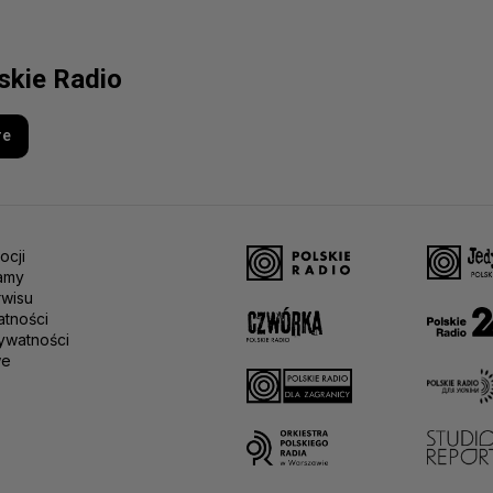
lskie Radio
re
ocji
amy
rwisu
atności
ywatności
we