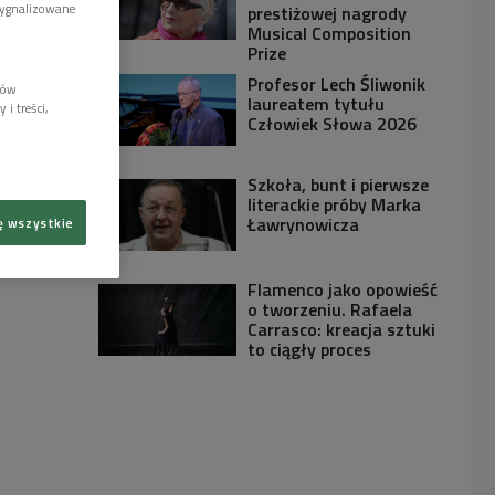
sygnalizowane
prestiżowej nagrody
Musical Composition
Prize
Profesor Lech Śliwonik
lów
laureatem tytułu
i treści,
Człowiek Słowa 2026
Szkoła, bunt i pierwsze
literackie próby Marka
Ławrynowicza
ę wszystkie
Flamenco jako opowieść
o tworzeniu. Rafaela
Carrasco: kreacja sztuki
to ciągły proces