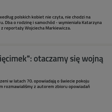
edług polskich kobiet nie czyta, nie chodzi na
ru. Dba o rodzinę i samochód - wymieniała Katarzyna
 z reportaży Wojciecha Markiewicza.
ięcimek": otaczamy się wojną
zeni w latach 70. opowiadają o świecie pokoju
ym rozmawialiśmy z autorem zbioru opowiadań