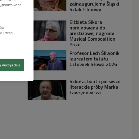
zainaugurujemy Śląski
sygnalizowane
Szlak Filmowy
Elżbieta Sikora
nominowana do
lów
prestiżowej nagrody
i treści,
Musical Composition
Prize
Profesor Lech Śliwonik
laureatem tytułu
Człowiek Słowa 2026
ę wszystkie
Szkoła, bunt i pierwsze
literackie próby Marka
Ławrynowicza