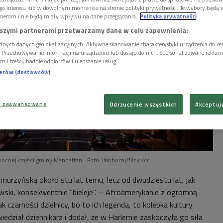
go interesu lub w dowolnym momencie na stronie polityki prywatności. Te wybory będą 
nerom i nie będą miały wpływu na dane przeglądania.
Polityka prywatności
szymi partnerami przetwarzamy dane w celu zapewnienia:
dnych danych geolokalizacyjnych. Aktywne skanowanie charakterystyki urządzenia do ce
i. Przechowywanie informacji na urządzeniu lub dostęp do nich. Spersonalizowane reklamy 
m i treści, badnie odbiorców i ulepszanie usług.
nerów (dostawców)
a zaawansowane
Odrzucenie wszystkich
Akceptuj
nocnej części gminy Manhattan
Foto: llahbocaj/flickr/cc
ą murzyńską około stu lat temu, lecz od dwudziestu lat, jak
ski, konsekwentnie "bieleje". – Afroamerykanie z ogromną
k czarności dzielnicy, bo to ich legenda, to kolebka kultury
edział dziennikarz i dodał, że w Harlemie zaskoczyła go siła