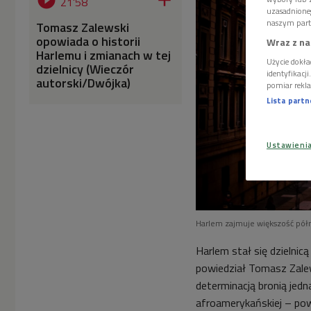


21'58
uzasadnione
naszym part
Tomasz Zalewski
opowiada o historii
Wraz z na
Harlemu i zmianach w tej
Użycie dokła
dzielnicy (Wieczór
identyfikacj
autorski/Dwójka)
pomiar rekla
Lista part
Ustawieni
Harlem zajmuje większość pół
Harlem stał się dzielnic
powiedział Tomasz Zalew
determinacją bronią jedna
afroamerykańskiej – powi