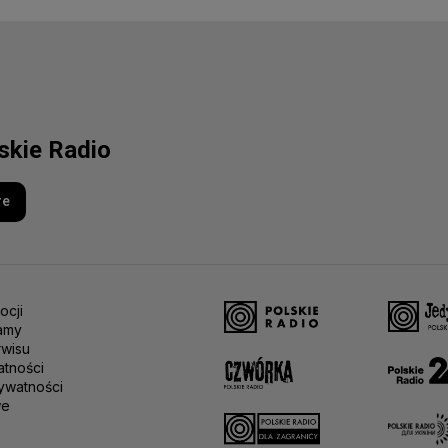
lskie Radio
re
ocji
amy
rwisu
atności
ywatności
we