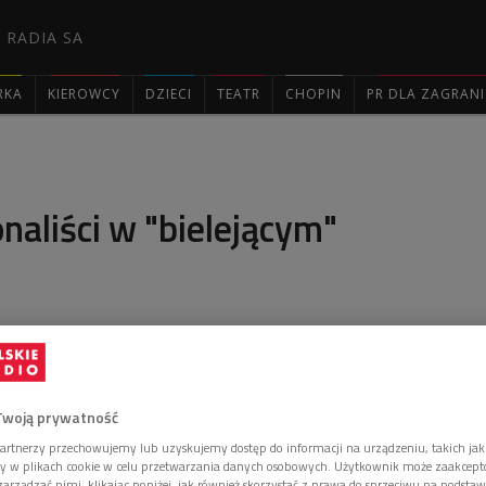
 RADIA SA
RKA
KIEROWCY
DZIECI
TEATR
CHOPIN
PR DLA ZAGRAN

onaliści w "bielejącym"
 nie stać już po prostu na mieszkanie w Harlemie. Ale
 dzielnicę – mówił Tomasz Zalewski, autor książki
Twoją prywatność
artnerzy przechowujemy lub uzyskujemy dostęp do informacji na urządzeniu, takich jak
ory w plikach cookie w celu przetwarzania danych osobowych. Użytkownik może zaakcep
arządzać nimi, klikając poniżej, jak również skorzystać z prawa do sprzeciwu na podsta