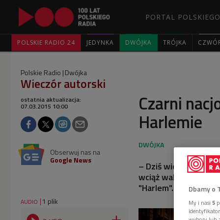
PORTAL POLSKIEGO
POLSKIE RADIO 24
JEDYNKA
DWÓJKA
TRÓJKA
CZWÓ
Polskie Radio
Dwójka
Wieczór autorski
Czarni nacj
ostatnia aktualizacja:
07.03.2015 10:00
Harlemie
Obserwuj nas na
Google News
– Dziś wielu czarnych
wciąż walczą o swoją
"Harlem".
Dbamy o 
1 plik
AUDIO
My i nasi
5
p
identyfikat
wybory lub z