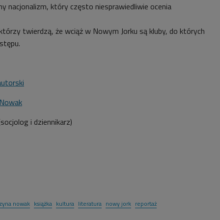
ny nacjonalizm, który często niesprawiedliwie ocenia
ektórzy twierdzą, że wciąż w Nowym Jorku są kluby, do których
stępu.
utorski
 Nowak
ocjolog i dziennikarz)
rzyna nowak
książka
kultura
literatura
nowy jork
reportaż