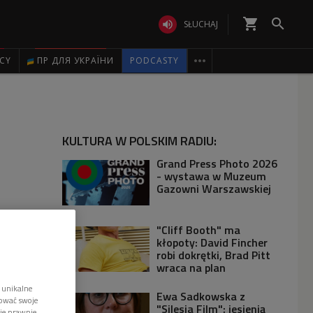
shopping_cart


SŁUCHAJ

ICY
ПР ДЛЯ УКРАЇНИ
PODCASTY
KULTURA W POLSKIM RADIU:
Grand Press Photo 2026
- wystawa w Muzeum
Gazowni Warszawskiej
"Cliff Booth" ma
kłopoty: David Fincher
robi dokrętki, Brad Pitt
wraca na plan
 unikalne
Ewa Sadkowska z
tować swoje
"Silesia Film": jesienią
wie prawnie