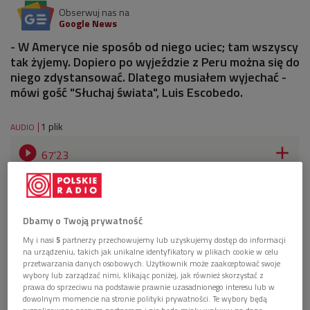
Obserwuj nas na
Google News
- W Ameryce nie sposób od niego uciec; tam wszyscy
tak żyjemy. Dopiero po wyjeździe z Peru można się do
niego zdystansować. Dlatego musiałem wyjechać -
mówi gość "Słuchaj świata", Luis Escobedo.
1 plik
AUDIO


67'23
Sukcesy, analfabetyzm i rasizm
Dbamy o Twoją prywatność
My i nasi
5
partnerzy przechowujemy lub uzyskujemy dostęp do informacji
na urządzeniu, takich jak unikalne identyfikatory w plikach cookie w celu
przetwarzania danych osobowych. Użytkownik może zaakceptować swoje
wybory lub zarządzać nimi, klikając poniżej, jak również skorzystać z
prawa do sprzeciwu na podstawie prawnie uzasadnionego interesu lub w
dowolnym momencie na stronie polityki prywatności. Te wybory będą