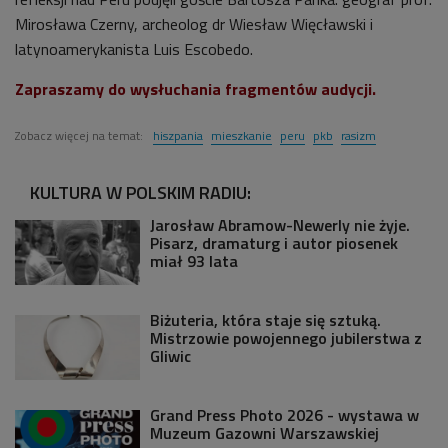
Mirosława Czerny, archeolog dr Wiesław Więcławski i
latynoamerykanista Luis Escobedo.
Zapraszamy do wysłuchania fragmentów audycji.
Zobacz więcej na temat:
hiszpania
mieszkanie
peru
pkb
rasizm
KULTURA W POLSKIM RADIU:
Jarosław Abramow-Newerly nie żyje.
Pisarz, dramaturg i autor piosenek
miał 93 lata
Biżuteria, która staje się sztuką.
Mistrzowie powojennego jubilerstwa z
Gliwic
Grand Press Photo 2026 - wystawa w
Muzeum Gazowni Warszawskiej