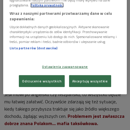
sygnalizowane naszym partnerom i nie będą miały wpływu na dane
przeglądania.
Polityka prywatności
Wraz z naszymi partnerami przetwarzamy dane w celu
zapewnienia:
Użycie dokładnych danych geolokalizacyjnych. Aktywne skanowanie
charakterystyki urządzenia do celów identyfikacji. Przechowywanie
Sprzedawcy pamiątek w kanionie Colca w Peru.
Foto: Eugeniusz
informacji na urządzeniu lub dostęp do nich. Spersonalizowane reklamy i
Grzywocz/Wikipedia/CC
treści, pomiar reklam i treści, badnie odbiorców i ulepszanie usług.
Lista partnerów (dostawców)
Bogactwo danej społeczności zależy od regionu, ale też od
koloru skóry. Ale nawet białe osoby mieszkające w regionach
zamieszkanych przez ludność autochtoniczną są postrzegane
Ustawienia zaawansowane
prawie tak samo, jak kolorowi - mówi latynoamerykanista
Luis Escobedo. Archeolog dr Wiesław Więcławski dodaje, że
Odrzucenie wszystkich
Akceptuję wszystkie
problem ten bez problemu zauważy każdy białoskóry turysta.
Jeśli mówi po angielsku czy hiszpańsku, to wszystko będzie
mu łatwiej załatwić. Oczywiście zdarzają się też sytuacje,
kiedy takiego przybysza traktuje się jako źródło większego
dochodu, żądając wyższych cen.
Problemem jest zwłaszcza
dobrze znana Polakom... mafia taksówkowa.