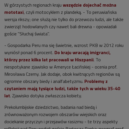
W górzystych regionach kraju
wszędzie dojechać można
mototaxi
, czyli motocyklem z plandeką. - To peruwiańska
wersja rikszy; one służą nie tylko do przewozu ludzi, ale także
zwierząt hodowlanych czy nawet bali drewna - opowiadali
goście "Słuchaj świata".
- Gospodarka Peru ma się świetnie, wzrost PKB w 2012 roku
wyniósł ponad 6 procent.
Do kraju wracają imigranci,
którzy przez kilka lat pracowali w Hiszpanii
. To
niespotykane zjawisko w Ameryce Łacińskiej - ocenia prof.
Mirosława Czerny. Jak dodaje, obok kwitnących regionów są
ogromne obszary biedy i analfabetyzmu.
Problemy z
czytaniem mają tysiące ludzi, także tych w wieku 35-40
lat
. Zjawisko dotyka zwłaszcza kobiety.
Prekolumbijskie dziedzictwo, badania nad biedą i
zrównoważonym rozwojem obszarów wiejskich oraz
dociekanie przyczyn i przejawów rasizmu - te trzy aspekty
refleksji nad Peru podjęli goście Bartosza Panka: geograf prof.