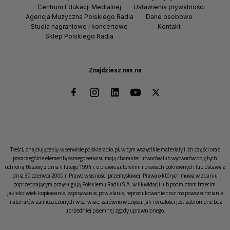
Centrum Edukacji Medialnej
Ustawienia prywatności
Agencja Muzyczna Polskiego Radia
Dane osobowe
Studia nagraniowe i koncertowe
Kontakt
Sklep Polskiego Radia
Znajdziesz nas na
Treści, znajdujące się w serwisie polskieradio.pl, w tym wszystkie materiały i ich części oraz
poszczególne elementy samego serwisu mają charakter utworów lub wytworów objętych
ochroną Ustawy z dnia 4 lutego 1994 r. o prawie autorskim i prawach pokrewnych lub Ustawy z
dnia 30 czerwca 2000 r. Prawo własności przemysłowej. Prawa o których mowa w zdaniu
poprzedzającym przysługują Polskiemu Radiu S.A. w likwidacji lub podmiotom trzecim.
Jakiekolwiek kopiowanie, zapisywanie, powielanie, reprodukowanie oraz rozpowszechnianie
materiałów zamieszczonych w serwisie, zarówno w części, jak i w całości jest zabronione bez
uprzedniej pisemnej zgody uprawnionego.