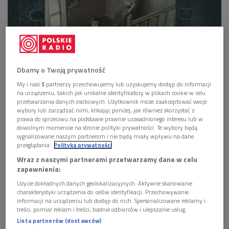
Film "Moi Themersonowie" pokazuje wojnę jako doświadczenie rozpadu –
Dbamy o Twoją prywatność
moment, w którym pękają język, sens i sama rzeczywistość
Foto: Millennium
Docs Against Gravity
My i nasi
5
partnerzy przechowujemy lub uzyskujemy dostęp do informacji
na urządzeniu, takich jak unikalne identyfikatory w plikach cookie w celu
Posłuchaj rozmowy w audycji "Poranek Dwójki"
>>>
przetwarzania danych osobowych. Użytkownik może zaakceptować swoje
wybory lub zarządzać nimi, klikając poniżej, jak również skorzystać z
Rok 1939, Warszawa. Sześcioletnia Jasia dorasta w świecie
prawa do sprzeciwu na podstawie prawnie uzasadnionego interesu lub w
dowolnym momencie na stronie polityki prywatności. Te wybory będą
książek tworzonych przez ciocię Franciszkę i wujka Stefana
sygnalizowane naszym partnerom i nie będą miały wpływu na dane
Themersonów. Marzy o Paryżu, studiach na Sorbonie i
przeglądania.
Polityka prywatności
przyszłości, która wydaje się czymś naturalnym. Wybuch
Wraz z naszymi partnerami przetwarzamy dane w celu
zapewnienia:
wojny brutalnie przerywa jednak dzieciństwo i burzy znany
porządek.
Użycie dokładnych danych geolokalizacyjnych. Aktywne skanowanie
charakterystyki urządzenia do celów identyfikacji. Przechowywanie
informacji na urządzeniu lub dostęp do nich. Spersonalizowane reklamy i
"Moi Themersonowie" - film o doświadczeniu rozpadu
treści, pomiar reklam i treści, badnie odbiorców i ulepszanie usług.
Lista partnerów (dostawców)
Film
"Moi Themersonowie"
pokazuje wojnę jako