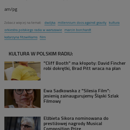
am/pg
Zobacz więcej na temat:
dwójka
millennium docs against gravity
kultura
orkiestra polskiego radia w warszawie
marcin borchardt
katarzyna fitzwilliams
film
KULTURA W POLSKIM RADIU:
"Cliff Booth" ma kłopoty: David Fincher
robi dokrętki, Brad Pitt wraca na plan
Ewa Sadkowska z "Silesia Film":
jesienią zainaugurujemy Śląski Szlak
Filmowy
Elżbieta Sikora nominowana do
prestiżowej nagrody Musical
Composition Prize