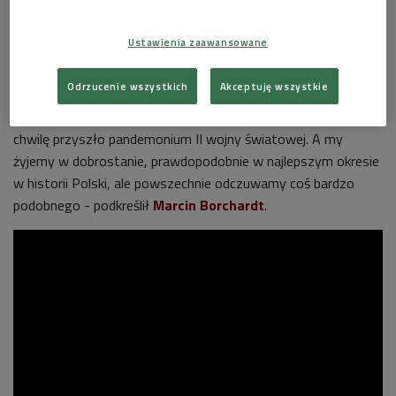
doświadczenie rozpadu – moment, w którym pękają język,
sens i sama rzeczywistość.
Ustawienia zaawansowane
- Ich świat, paradoksalnie, jest bardzo bliski naszemu.
Odrzucenie wszystkich
Akceptuję wszystkie
Czujemy, że coś nadciąga, ale nie wiemy dokładnie, co. I to
jest dosyć przerażające, bo oni czuli to w latach
30.
, kiedy za
chwilę przyszło pandemonium II wojny światowej. A my
żyjemy w dobrostanie, prawdopodobnie w najlepszym okresie
w historii Polski, ale powszechnie odczuwamy coś bardzo
podobnego - podkreślił
Marcin Borchardt
.