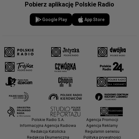
Pobierz aplikację Polskie Radio
Google Play
App Store
Polskie Radio S.A.
Agencja Promocji
Informacyjna Agencja Radiowa
Agencja Reklamy
Redakcja Katolicka
Regulamin serwisu
Redakcja Ekumeniczna
Polityka prywatności