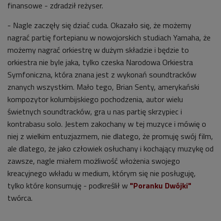
finansowe - zdradził reżyser.
- Nagle zaczęły się dziać cuda. Okazało się, że możemy
nagrać partię fortepianu w nowojorskich studiach Yamaha, że
możemy nagrać orkiestrę w dużym składzie i będzie to
orkiestra nie byle jaka, tylko czeska Narodowa Orkiestra
Symfoniczna, która znana jest z wykonań soundtracków
znanych wszystkim. Mało tego, Brian Senty, amerykański
kompozytor kolumbijskiego pochodzenia, autor wielu
świetnych soundtracków, gra u nas partię skrzypiec i
kontrabasu solo. Jestem zakochany w tej muzyce i mówię o
niej z wielkim entuzjazmem, nie dlatego, że promuję swój film,
ale dlatego, że jako człowiek osłuchany i kochający muzykę od
zawsze, nagle miałem możliwość włożenia swojego
kreacyjnego wkładu w medium, którym się nie posługuję,
tylko które konsumuję - podkreślił w
"Poranku Dwójki"
twórca
.