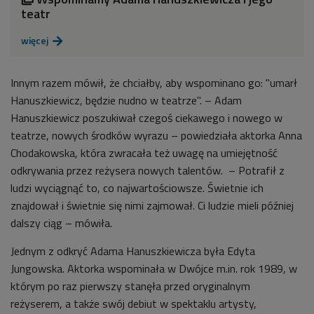
teatr
więcej

Innym razem mówił, że chciałby, aby wspominano go: "umarł
Hanuszkiewicz, będzie nudno w teatrze". – Adam
Hanuszkiewicz poszukiwał czegoś ciekawego i nowego w
teatrze, nowych środków wyrazu – powiedziała aktorka Anna
Chodakowska, która zwracała też uwagę na umiejętność
odkrywania przez reżysera nowych talentów. – Potrafił z
ludzi wyciągnąć to, co najwartościowsze. Świetnie ich
znajdował i świetnie się nimi zajmował. Ci ludzie mieli później
dalszy ciąg – mówiła.
Jednym z odkryć Adama Hanuszkiewicza była Edyta
Jungowska. Aktorka wspominała w Dwójce m.in. rok 1989, w
którym po raz pierwszy stanęła przed oryginalnym
reżyserem, a także swój debiut w spektaklu artysty,