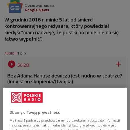
Obserwuj nas na
Google News
W grudniu 2016 r. minie 5 lat od śmierci
kontrowersyjnego reżysera, który powiedział
kiedyś: "mam nadzieję, że pustki po mnie nie da się
łatwo wypełnić".
1 plik
AUDIO


56'28
Bez Adama Hanuszkiewicza jest nudno w teatrze?
(Inny stan skupienia/Dwójka)
Dbamy o Twoją prywatność
My i nasi
5
partnerzy przechowujemy lub uzyskujemy dostęp do informacji
na urządzeniu, takich jak unikalne identyfikatory w plikach cookie w celu