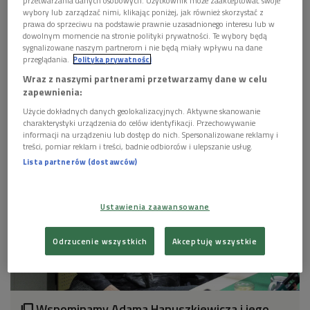
przetwarzania danych osobowych. Użytkownik może zaakceptować swoje
wybory lub zarządzać nimi, klikając poniżej, jak również skorzystać z
prawa do sprzeciwu na podstawie prawnie uzasadnionego interesu lub w
dowolnym momencie na stronie polityki prywatności. Te wybory będą
sygnalizowane naszym partnerom i nie będą miały wpływu na dane
przeglądania.
Polityka prywatności
Wraz z naszymi partnerami przetwarzamy dane w celu
zapewnienia:
Adam Hanuszkiewicz w 2005 roku
Foto: PAP/Andrzej Rybczyński
Użycie dokładnych danych geolokalizacyjnych. Aktywne skanowanie
GALERIA
charakterystyki urządzenia do celów identyfikacji. Przechowywanie
informacji na urządzeniu lub dostęp do nich. Spersonalizowane reklamy i
treści, pomiar reklam i treści, badnie odbiorców i ulepszanie usług.
Lista partnerów (dostawców)
Ustawienia zaawansowane
Odrzucenie wszystkich
Akceptuję wszystkie
Wspominamy Adama Hanuszkiewicza i jego
