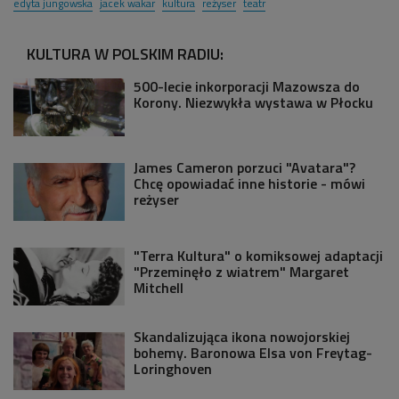
edyta jungowska
jacek wakar
kultura
reżyser
teatr
KULTURA W POLSKIM RADIU:
500-lecie inkorporacji Mazowsza do
Korony. Niezwykła wystawa w Płocku
James Cameron porzuci "Avatara"?
Chcę opowiadać inne historie - mówi
reżyser
"Terra Kultura" o komiksowej adaptacji
"Przeminęło z wiatrem" Margaret
Mitchell
Skandalizująca ikona nowojorskiej
bohemy. Baronowa Elsa von Freytag-
Loringhoven