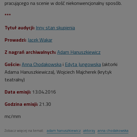
pracującego na scenie w dość niekonwencjonalny sposób.
***
Tytuł audycji:
Inny stan skupienia
Prowadzi:
Jacek Wakar
Z nagrań archiwalnych:
Adam Hanuszkiewicz
Goście:
Anna Chodakowska
i
Edyta Jungowska
(aktorki
Adama Hanuszkiewicza), Wojciech Majcherek (krytyk
teatralny)
Data emisji:
13.04.2016
Godzina emisji:
21.30
mc/mm
Zobacz więcej na temat:
adam hanuszkiewicz
aktorzy
anna chodakowska