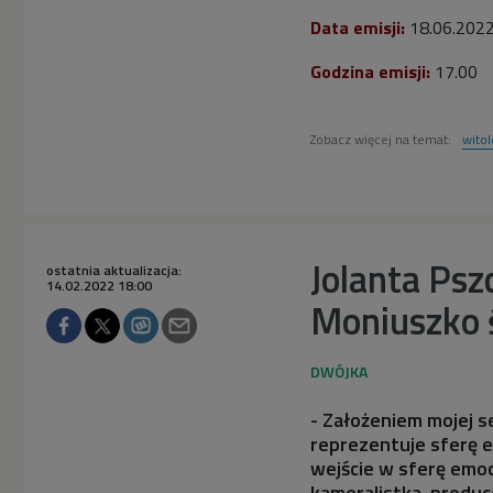
Data emisji:
18
.06.202
Godzina emisji:
17.00
Zobacz więcej na temat:
witol
Jolanta Ps
ostatnia aktualizacja:
14.02.2022 18:00
Moniuszko 
- Założeniem mojej se
reprezentuje sferę e
wejście w sferę emoc
kameralistka, produc