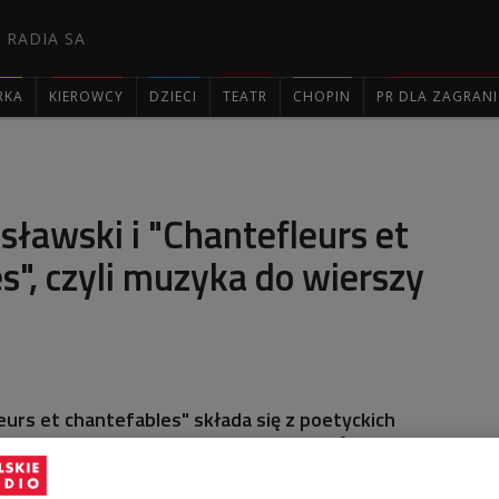
 RADIA SA
RKA
KIEROWCY
DZIECI
TEATR
CHOPIN
PR DLA ZAGRAN

sławski i "Chantefleurs et
s", czyli muzyka do wierszy
eurs et chantefables" składa się z poetyckich
malowanych z nadzwyczajną subtelnością;
muzycznych nastrojów, emocji i uczuć oddanych z
tem. Różne wykonania tych utworów oceniało nasze