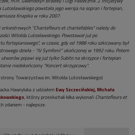
zek, m.in. Gwendolyn Bradley i Olgi Pasiecznik. Z inicjatywy
 Lutosławskiego powstała jego wersja na sopran i fortepian,
eniusza Knapika w roku 2007.
 orkiestrowych "Chantefleurs et chantefables" należy do
zości Witolda Lutosławskiego. Powstawał już po
u fortepianowego", w czasie, gdy od 1988 roku szkicowany był
strowego dzieła - "IV Symfonii" ukończonej w 1992 roku. Potem
tworów pojawi się już tylko Subito na skrzypce i fortepian
stanie niedokończony "Koncert skrzypcowy".
 strony Towarzystwa im. Witolda Lutosławskiego)
Jacka Hawryluka z udziałem
Ewy Szczecińskiej, Michała
askowskiego
, którzy przesłuchali kilka wykonań
Chantefleurs et
ich zdaniem - najlepsze.