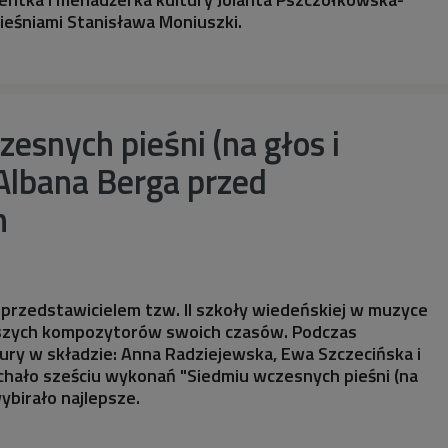
 pieśniami Stanisława Moniuszki.
esnych pieśni (na głos i
 Albana Berga przed
m
przedstawicielem tzw. II szkoły wiedeńskiej w muzyce
wszych kompozytorów swoich czasów. Podczas
ury w składzie: Anna Radziejewska, Ewa Szczecińska i
chało sześciu wykonań "Siedmiu wczesnych pieśni (na
 wybirało najlepsze.