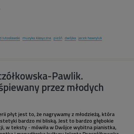
2
d lutosławski
muzyka klasyczna
pieśń
dwójka
jacek hawryluk
zczółkowska-Pawlik.
śpiewany przez młodych
rii płyt jest to, że nagrywamy z młodzieżą, która
stetyki bardzo mi bliską. Jest to bardzo głębokie
ji, w teksty - mówiła w Dwójce wybitna pianistka,
entka i menadżerka kultury Jolanta Pszczółkowska-