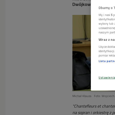
Dwójkowe jury.
Dbamy o 
My i nasi
5
p
identyfikat
wybory lub z
uzasadnione
naszym part
Wraz z na
Użycie dokła
identyfikacj
pomiar rekla
Lista part
Ustawieni
Michał Klauza
Foto: Wojciech
"Chantefleurs et chantef
na sopran i orkiestrę 