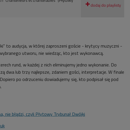
i i "Chantefleurs et chantefables" (Płytowy
" to audycja, w której zaproszeni goście - krytycy muzyczni -
 wybranego utworu, nie wiedząc, kto jest wykonawcą.
erech rund, w każdej z nich eliminujemy jedno wykonanie. Do
zą dwa lub trzy najlepsze, zdaniem gości, interpretacje. W finale
Dopiero po odrzuceniu dowiadujemy się, kto podpisał się pod
.
a, nie błądzi, czyli Płytowy Trybunał Dwójki
luk