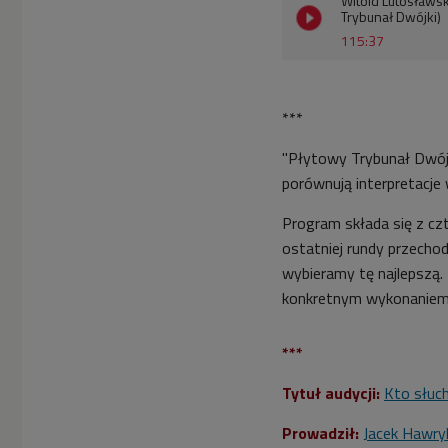
Witold Lutosławsk
Trybunał Dwójki)
115:37
***
"Płytowy Trybunał Dwójki
porównują interpretacje
Program składa się z czt
ostatniej rundy przechod
wybieramy tę najlepszą. 
konkretnym wykonaniem
***
Tytuł audycji:
Kto słuch
Prowadził:
Jacek Hawry