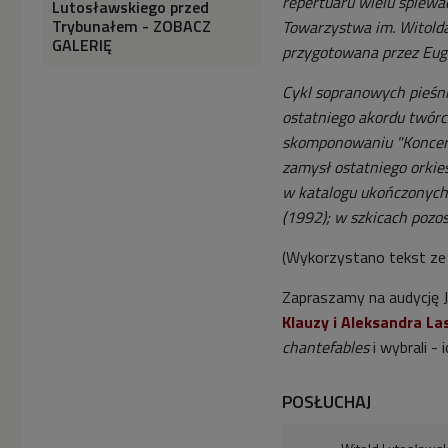
repertuaru wielu śpiewac
Lutosławskiego przed
Trybunałem - ZOBACZ
Towarzystwa im. Witolda
GALERIĘ
przygotowana przez Eug
Cykl sopranowych pieśni
ostatniego akordu twórc
skomponowaniu "Koncert
zamysł ostatniego orkie
w katalogu ukończonych u
(1992); w szkicach pozo
(Wykorzystano tekst ze
Zapraszamy na audycję 
Klauzy i Aleksandra L
chantefables
i wybrali - 
POSŁUCHAJ