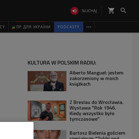
shopping_cart


SŁUCHAJ

ICY
ПР ДЛЯ УКРАЇНИ
PODCASTY
KULTURA W POLSKIM RADIU:
Alberto Manguel: jestem
zakorzeniony w moich
książkach
Z Breslau do Wrocławia.
Wystawa "Rok 1946.
Kiedy wszystko było
tymczasowe"
Bartosz Bielenia gościem
specjalnym "Trójki pod