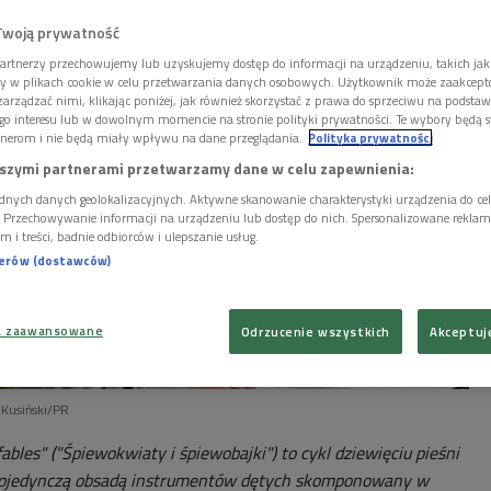
Twoją prywatność
artnerzy przechowujemy lub uzyskujemy dostęp do informacji na urządzeniu, takich jak
ory w plikach cookie w celu przetwarzania danych osobowych. Użytkownik może zaakcep
arządzać nimi, klikając poniżej, jak również skorzystać z prawa do sprzeciwu na podsta
go interesu lub w dowolnym momencie na stronie polityki prywatności. Te wybory będą 
nerom i nie będą miały wpływu na dane przeglądania.
Polityka prywatności
szymi partnerami przetwarzamy dane w celu zapewnienia:
dnych danych geolokalizacyjnych. Aktywne skanowanie charakterystyki urządzenia do ce
i. Przechowywanie informacji na urządzeniu lub dostęp do nich. Spersonalizowane reklamy 
m i treści, badnie odbiorców i ulepszanie usług.
nerów (dostawców)
a zaawansowane
Odrzucenie wszystkich
Akceptuj
 Kusiński/PR
ables" ("Śpiewokwiaty i śpiewobajki") to cykl dziewięciu pieśni
z pojedynczą obsadą instrumentów dętych skomponowany w