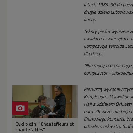
latach 1989-90 do poezj
drugie dzieło Lutosławsk
poety.
Teksty pieśni wybrane zo
owadach i zwierzętach 
kompozycja Witolda Lut
dla dzieci.
"Nie mogę tego samego p
kompozytor - jakkolwiek 
Pierwszą wykonawczynią
Kringlebotn. Prawykona
Hall z udziałem Orkiest
roku. 29 września tego 
finałowego koncertu War
Cykl pieśni "Chantefleurs et
udziałem orkiestry Sinf
chantefables"