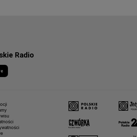
lskie Radio
re
ocji
amy
rwisu
atności
ywatności
we