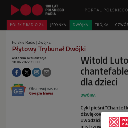
PORTAL POLSKIEGO
POLSKIE RADIO 24
JEDYNKA
DWÓJKA
TRÓJKA
CZWÓ
Polskie Radio
Dwójka
Płytowy Trybunał Dwójki
Witold Luto
ostatnia aktualizacja:
18.06.2022 19:00
chantefable
dla dzieci
Obserwuj nas na
Google News
Cykl pieśni "Chantefl
dźwiękowych scen od
uwodzicielski zbiór 
mistrzowskim kunsz