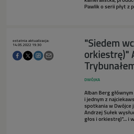
Pawlik o serii płyt z
"Siedem wcz
ostatnia aktualizacja:
14.05.2022 19:30
orkiestrę)"
Trybunałe
Alban Berg głównym 
i jednym z najcieka
spotkania w Dwójce j
Andrzej Sułek wysłu
głos i orkiestrę)"... i