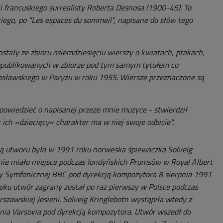
i francuskiego surrealisty Roberta Desnosa (1900-45). To
iego, po "Les espaces du sommeil", napisane do słów tego
stały ze zbioru osiemdziesięciu wierszy o kwiatach, ptakach,
opublikowanych w zbiorze pod tym samym tytułem co
osławskiego w Paryżu w roku 1955. Wiersze przeznaczone są
owiedzieć o napisanej przeze mnie muzyce - stwierdził
ich »dziecięcy« charakter ma w niej swoje odbicie".
 utworu była w 1991 roku norweska śpiewaczka Solveig
nie miało miejsce podczas londyńskich Promsów w Royal Albert
ry Symfonicznej BBC pod dyrekcją kompozytora 8 sierpnia 1991
roku utwór zagrany został po raz pierwszy w Polsce podczas
szawskiej Jesieni. Solveig Kringlebotn wystąpiła wtedy z
onia Varsovia pod dyrekcją kompozytora. Utwór wszedł do