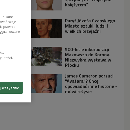
Księżycem"
 unikalne
Paryż Józefa Czapskiego.
tować swoje
Miasto sztuki, ludzi i
wie prawnie
wielkich przyjaźni
sygnalizowane
500-lecie inkorporacji
lów
Mazowsza do Korony.
i treści,
Niezwykła wystawa w
Płocku
James Cameron porzuci
"Avatara"? Chcę
opowiadać inne historie -
ę wszystkie
mówi reżyser