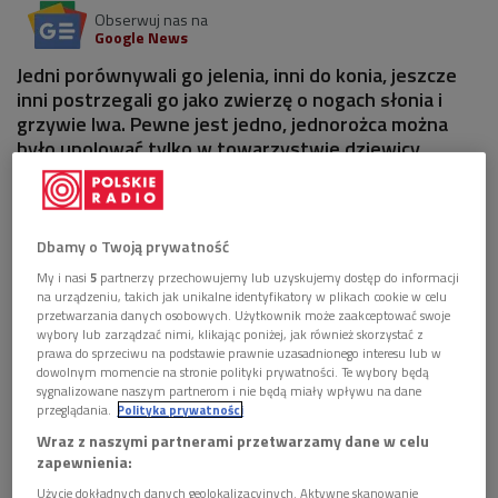
Obserwuj nas na
Google News
Jedni porównywali go jelenia, inni do konia, jeszcze
inni postrzegali go jako zwierzę o nogach słonia i
grzywie lwa. Pewne jest jedno, jednorożca można
było upolować tylko w towarzystwie dziewicy.
1 plik
AUDIO


Dbamy o Twoją prywatność
49'15
My i nasi
5
partnerzy przechowujemy lub uzyskujemy dostęp do informacji
Jak w średniowieczu postrzegali jednorożce
na urządzeniu, takich jak unikalne identyfikatory w plikach cookie w celu
(Kryzys wieku średniego/Dwójka)
przetwarzania danych osobowych. Użytkownik może zaakceptować swoje
wybory lub zarządzać nimi, klikając poniżej, jak również skorzystać z
prawa do sprzeciwu na podstawie prawnie uzasadnionego interesu lub w
dowolnym momencie na stronie polityki prywatności. Te wybory będą
sygnalizowane naszym partnerom i nie będą miały wpływu na dane
przeglądania.
Polityka prywatności
Wraz z naszymi partnerami przetwarzamy dane w celu
zapewnienia:
Użycie dokładnych danych geolokalizacyjnych. Aktywne skanowanie