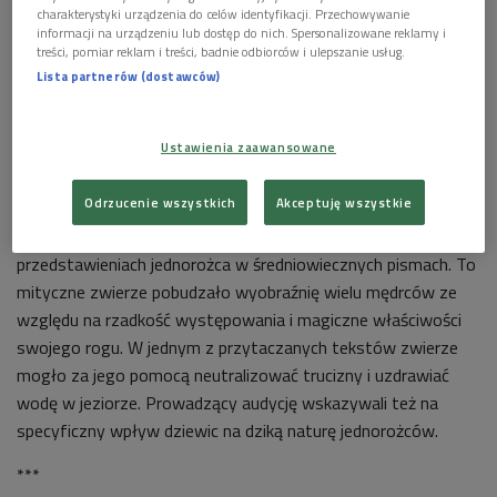
charakterystyki urządzenia do celów identyfikacji. Przechowywanie
informacji na urządzeniu lub dostęp do nich. Spersonalizowane reklamy i
treści, pomiar reklam i treści, badnie odbiorców i ulepszanie usług.
Lista partnerów (dostawców)
Ustawienia zaawansowane
Młoda kobieta z jednorożcem — fresk w Pallazzo Farnese w Rzymie,
prawdopodobnie autorstwa Domenichino, ok. 1602
Foto: Domenichino
[Public domain], via Wikimedia Commons
Odrzucenie wszystkich
Akceptuję wszystkie
W audycji "Kryzys wieku średniego" dyskutowaliśmy o
przedstawieniach jednorożca w średniowiecznych pismach. To
mityczne zwierze pobudzało wyobraźnię wielu mędrców ze
względu na rzadkość występowania i magiczne właściwości
swojego rogu. W jednym z przytaczanych tekstów zwierze
mogło za jego pomocą neutralizować trucizny i uzdrawiać
wodę w jeziorze. Prowadzący audycję wskazywali też na
specyficzny wpływ dziewic na dziką naturę jednorożców.
***