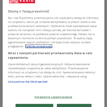
Dbamy o Twoją prywatność
My i nasi
5
partnerzy przechowujemy lub uzyskujemy dostęp do informacji
na urządzeniu, takich jak unikalne identyfikatory w plikach cookie w celu
przetwarzania danych osobowych. Użytkownik może zaakceptować swoje
wybory lub zarządzać nimi, klikając poniżej, jak również skorzystać z
Wystawę "Tu Polskie Radio 1925 - 2010" na Zamku Królewskim w
prawa do sprzeciwu na podstawie prawnie uzasadnionego interesu lub w
Warszawie
Foto: Paweł Kula/PAP
dowolnym momencie na stronie polityki prywatności. Te wybory będą
sygnalizowane naszym partnerom i nie będą miały wpływu na dane
Równo 100 lat temu - 1 lutego 1925 roku - została
przeglądania.
Polityka prywatności
nadana pierwsza próbna audycja radiowa
ze
Wraz z naszymi partnerami przetwarzamy dane w celu
zapewnienia:
stacji przedsiębiorstwa Polskiego Towarzystwa
Radiotechnicznego w Warszawie
. Wówczas o godz. 18.00
Użycie dokładnych danych geolokalizacyjnych. Aktywne skanowanie
charakterystyki urządzenia do celów identyfikacji. Przechowywanie
inżynier Roman Rudniewski wypowiedział historyczne słowa:
informacji na urządzeniu lub dostęp do nich. Spersonalizowane reklamy i
"Tu próbna stacja radionadawcza PTR w Warszawie, fala 385
treści, pomiar reklam i treści, badnie odbiorców i ulepszanie usług.
Lista partnerów (dostawców)
metrów".
POSŁUCHAJ
Ustawienia zaawansowane
100-lecie nadania pierwszej próbnej audycji radiowej w