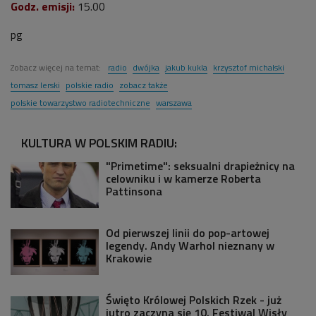
Godz. emisji:
15.00
pg
Zobacz więcej na temat:
radio
dwójka
jakub kukla
krzysztof michalski
tomasz lerski
polskie radio
zobacz także
polskie towarzystwo radiotechniczne
warszawa
KULTURA W POLSKIM RADIU:
"Primetime": seksualni drapieżnicy na
celowniku i w kamerze Roberta
Pattinsona
Od pierwszej linii do pop-artowej
legendy. Andy Warhol nieznany w
Krakowie
Święto Królowej Polskich Rzek - już
jutro zaczyna się 10. Festiwal Wisły