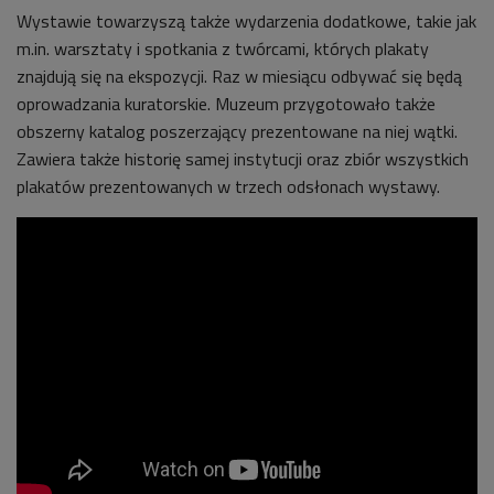
Wystawie towarzyszą także wydarzenia dodatkowe, takie jak
m.in. warsztaty i spotkania z twórcami, których plakaty
znajdują się na ekspozycji. Raz w miesiącu odbywać się będą
oprowadzania kuratorskie. Muzeum przygotowało także
obszerny katalog poszerzający prezentowane na niej wątki.
Zawiera także historię samej instytucji oraz zbiór wszystkich
plakatów prezentowanych w trzech odsłonach wystawy.