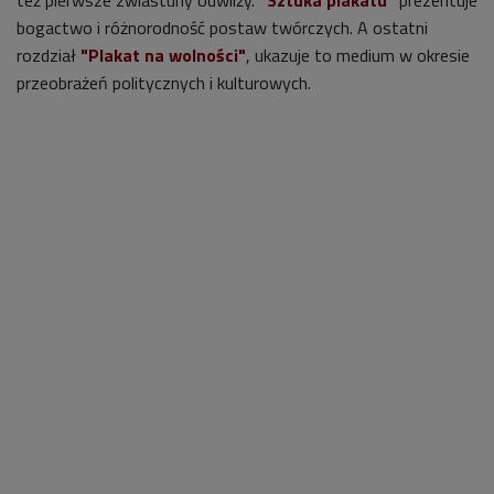
też pierwsze zwiastuny odwilży.
"Sztuka plakatu"
prezentuje
bogactwo i różnorodność postaw twórczych. A ostatni
rozdział
"Plakat na wolności"
, ukazuje to medium w okresie
przeobrażeń politycznych i kulturowych.