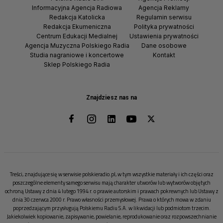
Informacyjna Agencja Radiowa
Agencja Reklamy
Redakcja Katolicka
Regulamin serwisu
Redakcja Ekumeniczna
Polityka prywatności
Centrum Edukacji Medialnej
Ustawienia prywatności
Agencja Muzyczna Polskiego Radia
Dane osobowe
Studia nagraniowe i koncertowe
Kontakt
Sklep Polskiego Radia
Znajdziesz nas na
Treści, znajdujące się w serwisie polskieradio.pl, w tym wszystkie materiały i ich części oraz
poszczególne elementy samego serwisu mają charakter utworów lub wytworów objętych
ochroną Ustawy z dnia 4 lutego 1994 r. o prawie autorskim i prawach pokrewnych lub Ustawy z
dnia 30 czerwca 2000 r. Prawo własności przemysłowej. Prawa o których mowa w zdaniu
poprzedzającym przysługują Polskiemu Radiu S.A. w likwidacji lub podmiotom trzecim.
Jakiekolwiek kopiowanie, zapisywanie, powielanie, reprodukowanie oraz rozpowszechnianie