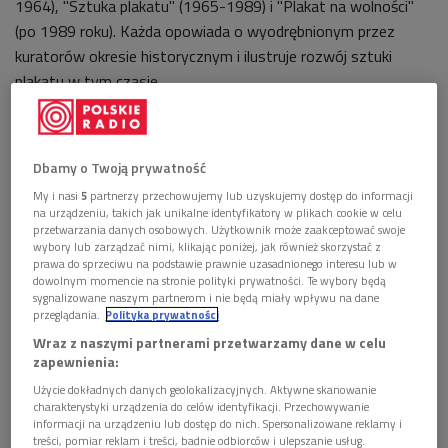
1964), "Sztuka plakatu" (1965-1989) i "Plakat na wolności"
(po 1989 roku). Każda opowiada o wyodrębnionym przez
kuratorów okresie historycznym i ilustruje rozwój sztuki
plakatu w tym czasie.
Dbamy o Twoją prywatność
My i nasi
5
partnerzy przechowujemy lub uzyskujemy dostęp do informacji
na urządzeniu, takich jak unikalne identyfikatory w plikach cookie w celu
przetwarzania danych osobowych. Użytkownik może zaakceptować swoje
wybory lub zarządzać nimi, klikając poniżej, jak również skorzystać z
prawa do sprzeciwu na podstawie prawnie uzasadnionego interesu lub w
dowolnym momencie na stronie polityki prywatności. Te wybory będą
sygnalizowane naszym partnerom i nie będą miały wpływu na dane
przeglądania.
Polityka prywatności
Wraz z naszymi partnerami przetwarzamy dane w celu
zapewnienia:
Użycie dokładnych danych geolokalizacyjnych. Aktywne skanowanie
charakterystyki urządzenia do celów identyfikacji. Przechowywanie
informacji na urządzeniu lub dostęp do nich. Spersonalizowane reklamy i
treści, pomiar reklam i treści, badnie odbiorców i ulepszanie usług.