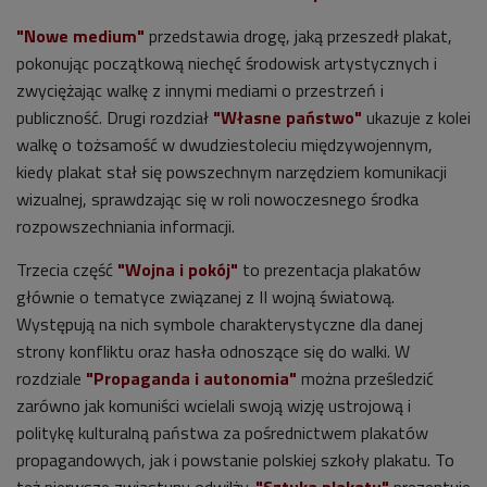
"Nowe medium"
przedstawia drogę, jaką przeszedł plakat,
pokonując początkową niechęć środowisk artystycznych i
zwyciężając walkę z innymi mediami o przestrzeń i
publiczność. Drugi rozdział
"Własne państwo"
ukazuje z kolei
walkę o tożsamość w dwudziestoleciu międzywojennym,
kiedy plakat stał się powszechnym narzędziem komunikacji
wizualnej, sprawdzając się w roli nowoczesnego środka
rozpowszechniania informacji.
Trzecia część
"Wojna i pokój"
to prezentacja plakatów
głównie o tematyce związanej z II wojną światową.
Występują na nich symbole charakterystyczne dla danej
strony konfliktu oraz hasła odnoszące się do walki. W
rozdziale
"Propaganda i autonomia"
można prześledzić
zarówno jak komuniści wcielali swoją wizję ustrojową i
politykę kulturalną państwa za pośrednictwem plakatów
propagandowych, jak i powstanie polskiej szkoły plakatu. To