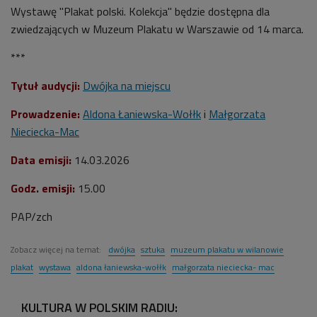
Wystawę "Plakat polski. Kolekcja" będzie dostępna dla
zwiedzających w Muzeum Plakatu w Warszawie od 14 marca.
***
Tytuł audycji:
Dwójka na miejscu
Prowadzenie:
Aldona Łaniewska-Wołłk
i
Małgorzata
Nieciecka-Mac
Data emisji:
14.03.2026
Godz. emisji:
15.00
PAP/zch
Zobacz więcej na temat:
dwójka
sztuka
muzeum plakatu w wilanowie
plakat
wystawa
aldona łaniewska-wołłk
małgorzata nieciecka- mac
KULTURA W POLSKIM RADIU: