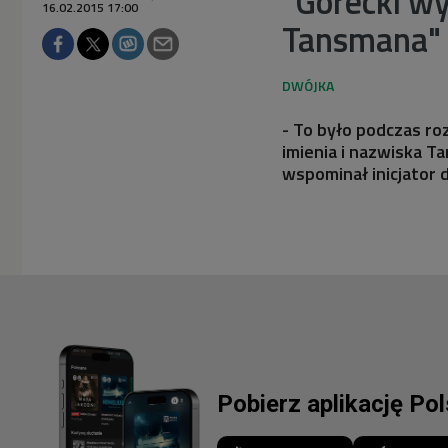
"Górecki w
16.02.2015 17:00
Tansmana"
- To było podczas ro
imienia i nazwiska T
wspominał inicjator 
Pobierz aplikację Po