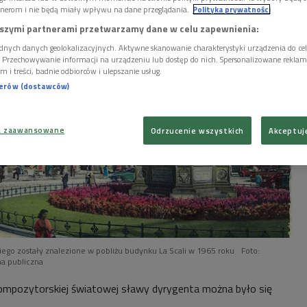
nerom i nie będą miały wpływu na dane przeglądania.
Polityka prywatności
szymi partnerami przetwarzamy dane w celu zapewnienia:
dnych danych geolokalizacyjnych. Aktywne skanowanie charakterystyki urządzenia do ce
i. Przechowywanie informacji na urządzeniu lub dostęp do nich. Spersonalizowane reklamy 
m i treści, badnie odbiorców i ulepszanie usług.
nerów (dostawców)
a zaawansowane
Odrzucenie wszystkich
Akceptuj
ego zostały znalezione w pobliżu budynku La Scali w 1965 roku
Foto:
a publiczna
kompozytorskiej światowej sławy dyrygenta można było się