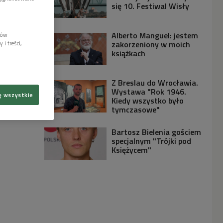
się 10. Festiwal Wisły
Alberto Manguel: jestem
lów
zakorzeniony w moich
i treści,
książkach
Z Breslau do Wrocławia.
Wystawa "Rok 1946.
ę wszystkie
Kiedy wszystko było
tymczasowe"
Bartosz Bielenia gościem
specjalnym "Trójki pod
Księżycem"