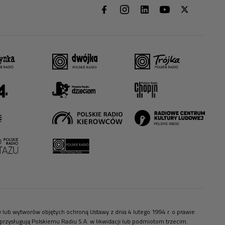
ów lub wytworów objętych ochroną Ustawy z dnia 4 lutego 1994 r. o prawie
zysługują Polskiemu Radiu S.A. w likwidacji lub podmiotom trzecim.