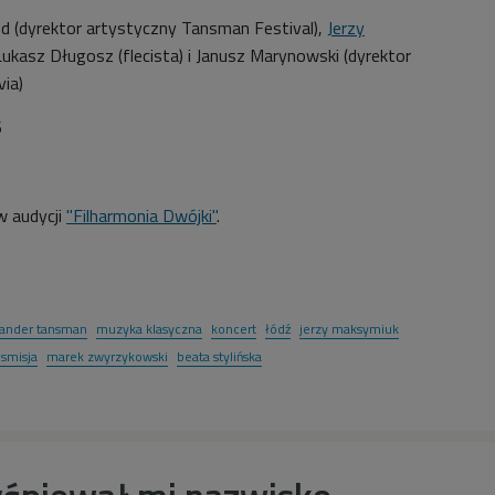
d (dyrektor artystyczny Tansman Festival),
Jerzy
ukasz Długosz (flecista) i Janusz Marynowski (dyrektor
via)
6
 audycji
"Filharmonia Dwójki"
.
sander tansman
muzyka klasyczna
koncert
łódź
jerzy maksymiuk
nsmisja
marek zwyrzykowski
beata stylińska