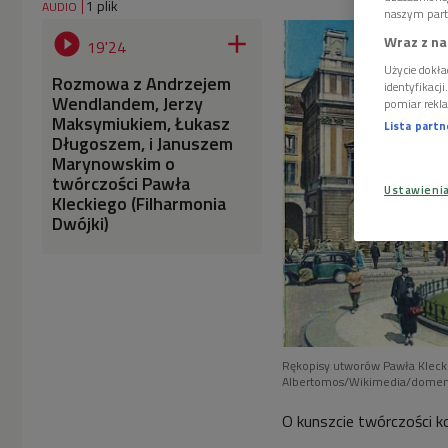
1 plik
AUDIO
naszym part


Wraz z na
19'24
Użycie dokła
Rozmowa z Andrzejem
identyfikacj
Wendlandem, Jerzy
pomiar rekla
Maksymiukiem, Łukasz
Lista part
Długoszem, i Januszem
Marynowskim o
twórczości Pawła
Ustawieni
Kleckiego (Filharmonia
Dwójki)
Rękopisy utworów Pawła Klecki
Albertomos/Wikimedia/domen
O kunszcie twórczości 