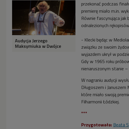
przekonać podczas finał
premierę miało m.in. wyk
Równie fascynująca jak 
odnalezionych rękopisó
- Klecki będąc w Mediola
Audycja Jerzego
Maksymiuka w Dwójce
związku ze swoim żydow
wyjazdem ukrył w podzie
Gdy w 1965 roku próbow
nienaruszonym stanie – 
W nagraniu audycji wys
Długoszem i Januszem
które miało swoją premi
Filharmonii Łódzkiej.
***
Przygotowała:
Beata S