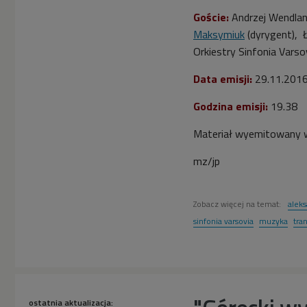
Goście:
Andrzej Wendlan
Maksymiuk
(dyrygent), Ł
Orkiestry Sinfonia Varso
Data emisji:
29.11.201
Godzina emisji:
19.38
Materiał wyemitowany w
mz/jp
Zobacz więcej na temat:
alek
sinfonia varsovia
muzyka
tra
ostatnia aktualizacja: