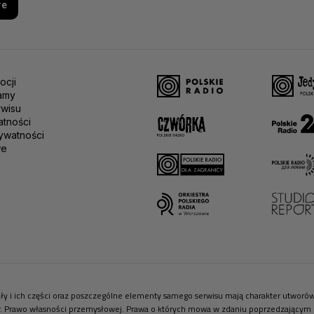
re
ocji
amy
rwisu
atności
ywatności
we
riały i ich części oraz poszczególne elementy samego serwisu mają charakter utwor
r. Prawo własności przemysłowej. Prawa o których mowa w zdaniu poprzedzającym pr