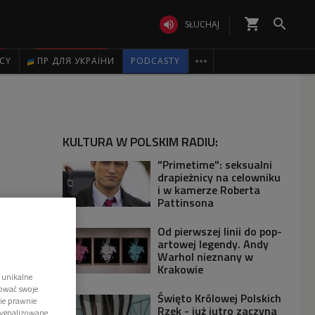
shopping_cart


SŁUCHAJ

ICY
ПР ДЛЯ УКРАЇНИ
PODCASTY
KULTURA W POLSKIM RADIU:
"Primetime": seksualni
drapieżnicy na celowniku
i w kamerze Roberta
Pattinsona
Od pierwszej linii do pop-
artowej legendy. Andy
Warhol nieznany w
Krakowie
 unikalne
tować swoje
Święto Królowej Polskich
wie prawnie
Rzek - już jutro zaczyna
sygnalizowane