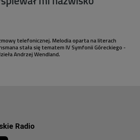
yśpiewał mi nazwisko
zmowy telefonicznej. Melodia oparta na literach
ansmana stała się tematem IV Symfonii Góreckiego -
dzieła Andrzej Wendland.
lskie Radio