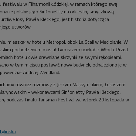
u festiwalu w Filharmonii Łódzkiej, w ramach którego swą
onanie polskie jego Sinfonietty na orkiestrę smyczkową.
burzliwe losy
Pawła Kleckiego
, jest historia dotycząca
w jego utworów.
nie, mieszkał w hotelu Metropol, obok La Scali w Mediolanie. W
skim pochodzeniem musiał tym razem uciekać z Włoch. Przed
miach hotelu dwie drewniane skrzynki ze swymi rękopisami.
ano w tym miejscu postawić nowy budynek, odnaleziono je w
powiedział Andrzej Wendland.
łuchamy również rozmowy z
Jerzym Maksymiukiem, Łukaszem
 Marynowskim -
wykonawcami
Sinfonietty Pawła Kleckiego,
erę podczas finału Tansman Festival we wtorek 29 listopada w
tylińska