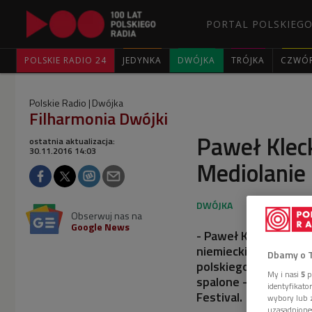
PORTAL POLSKIEGO
POLSKIE RADIO 24
JEDYNKA
DWÓJKA
TRÓJKA
CZWÓ
Polskie Radio
Dwójka
Filharmonia Dwójki
Paweł Kleck
ostatnia aktualizacja:
30.11.2016 14:03
Mediolanie
Obserwuj nas na
Google News
- Paweł Klecki wyda
niemieckich. Niestet
Dbamy o 
polskiego artysty uz
My i nasi
5
p
spalone – powiedzia
identyfikat
Festival.
wybory lub z
uzasadnione