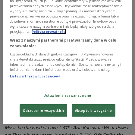
na urządzeniu, takich jak unikalne identyfikatory w plikach cookie w celu
Jakub Józef Orliński
Foto: Jiyang Chen
przetwarzania danych osobowych. Użytkownik może zaakceptować swoje
wybory lub zarządzać nimi, klikając poniżej, jak również skorzystać z
prawa do sprzeciwu na podstawie prawnie uzasadnionego interesu lub w
dowolnym momencie na stronie polityki prywatności. Te wybory będą
sygnalizowane naszym partnerom i nie będą miały wpływu na dane
przeglądania.
Polityka prywatności
Wraz z naszymi partnerami przetwarzamy dane w celu
zapewnienia:
Użycie dokładnych danych geolokalizacyjnych. Aktywne skanowanie
charakterystyki urządzenia do celów identyfikacji. Przechowywanie
informacji na urządzeniu lub dostęp do nich. Spersonalizowane reklamy i
treści, pomiar reklam i treści, badnie odbiorców i ulepszanie usług.
Lista partnerów (dostawców)
Jakub Józef Orliński: jeżeli się czegoś chce, to się uda
Ustawienia zaawansowane
Program:
Odrzucenie wszystkich
Akceptuję wszystkie
Henry Purcell Aria na alt
Music for a While
z
Oedipus
Z 583;
If
Music be the Food of Love
Z 379;
Aria Kupidyna: What Power
art Thou z III aktu opery King Arthur Z 628; Oda Strike the