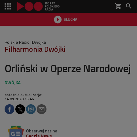
shopping_cart


SŁUCHAJ

Polskie Radio
Dwójka
Filharmonia Dwójki
Orliński w Operze Narodowej
ostatnia aktualizacja:
14.09.2020 15:46
Obserwuj nas na
Google News