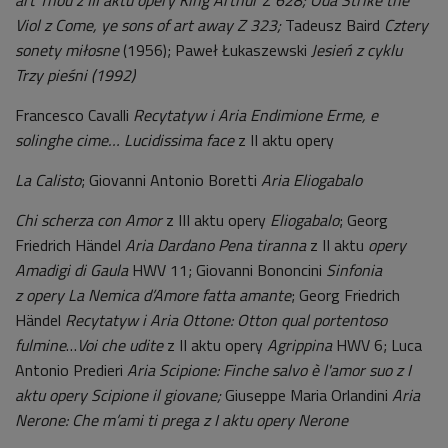
Viol z Come, ye sons of art away Z 323;
Tadeusz Baird
Cztery
sonety miłosne
(1956); Paweł Łukaszewski
Jesień z cyklu
Trzy pieśni (1992)
Francesco Cavalli
Recytatyw i Aria Endimione Erme, e
solinghe cime…
Lucidissima face
z II aktu opery
La Calisto
; Giovanni Antonio Boretti
Aria Eliogabalo
Chi scherza con Amor
z III aktu opery
Eliogabalo
; Georg
Friedrich Händel
Aria Dardano Pena tiranna
z II aktu
opery
Amadigi di Gaula
HWV 11; Giovanni Bononcini
Sinfonia
z opery La Nemica d’Amore fatta amante
; Georg Friedrich
Händel
Recytatyw i Aria Ottone: Otton qual portentoso
fulmine
…
Voi che udite
z II aktu opery
Agrippina
HWV 6; Luca
Antonio Predieri
Aria Scipione: Finche salvo è l'amor suo z I
aktu opery Scipione il giovane;
Giuseppe Maria Orlandini
Aria
Nerone: Che m’ami ti prega z I aktu opery Nerone