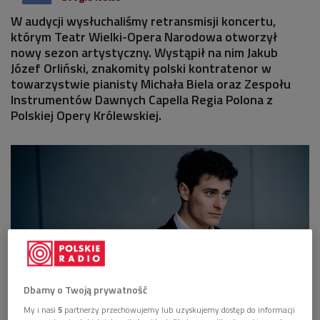
W audycji wysłuchaliśmy retransmisji koncertu,
którym Teatr Wielki-Opera Narodowa otworzył
nowy sezon artystyczny. Wystąpił na nim Jakub
Józef Orliński, znakomity polski kontratenor w
towarzystwie pianisty Michała Biela oraz Zespołu
Instrumentów Dawnych Capella Regia Polona z
Polskiej Opery Królewskiej.
Dbamy o Twoją prywatność
My i nasi
5
partnerzy przechowujemy lub uzyskujemy dostęp do informacji