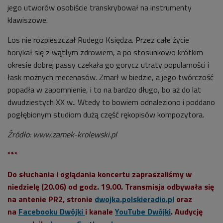
jego utworów osobiście transkrybował na instrumenty
klawiszowe.
Los nie rozpieszczał Rudego Księdza. Przez całe życie
borykał się z wątłym zdrowiem, a po stosunkowo krótkim
okresie dobrej passy czekała go gorycz utraty popularności i
łask możnych mecenasów. Zmarł w biedzie, a jego twórczość
popadła w zapomnienie, i to na bardzo długo, bo aż do lat
dwudziestych XX w.. Wtedy to bowiem odnaleziono i poddano
pogłębionym studiom dużą część rękopisów kompozytora.
Źródło: www.zamek-krolewski.pl
***
Do słuchania i oglądania koncertu zapraszaliśmy w
niedzielę (20.06) od godz. 19.00. Transmisja odbywała się
na antenie PR2, stronie
dwojka.polskieradio.pl
oraz
na
Facebooku Dwójki
i kanale
YouTube
Dwójki
. Audycję