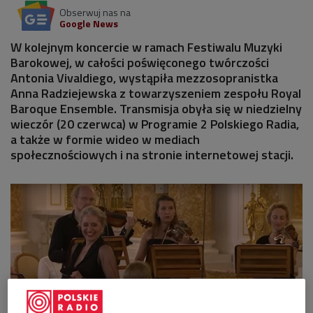
Obserwuj nas na
Google News
W kolejnym koncercie w ramach Festiwalu Muzyki
Barokowej, w całości poświęconego twórczości
Antonia Vivaldiego, wystąpiła mezzosopranistka
Anna Radziejewska z towarzyszeniem zespołu Royal
Baroque Ensemble. Transmisja obyła się w niedzielny
wieczór (20 czerwca) w Programie 2 Polskiego Radia,
a także w formie wideo w mediach
społecznościowych i na stronie internetowej stacji.