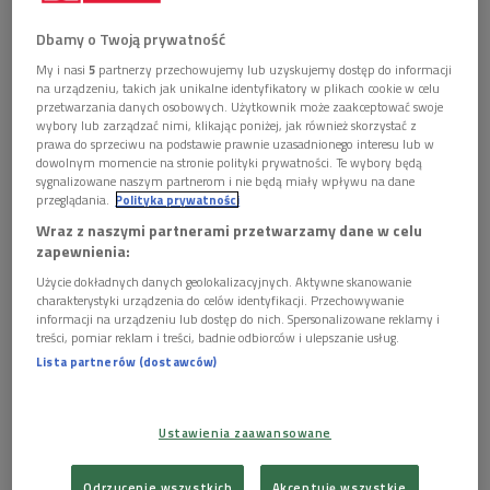
Dbamy o Twoją prywatność
kadr z koncertu Royal Baroque Ensemble i Anny Radziejewskiej
Foto:
YouTube Polskiego Radia
My i nasi
5
partnerzy przechowujemy lub uzyskujemy dostęp do informacji
na urządzeniu, takich jak unikalne identyfikatory w plikach cookie w celu
przetwarzania danych osobowych. Użytkownik może zaakceptować swoje
wybory lub zarządzać nimi, klikając poniżej, jak również skorzystać z
prawa do sprzeciwu na podstawie prawnie uzasadnionego interesu lub w
dowolnym momencie na stronie polityki prywatności. Te wybory będą
sygnalizowane naszym partnerom i nie będą miały wpływu na dane
przeglądania.
Polityka prywatności
Wraz z naszymi partnerami przetwarzamy dane w celu
zapewnienia:
Użycie dokładnych danych geolokalizacyjnych. Aktywne skanowanie
charakterystyki urządzenia do celów identyfikacji. Przechowywanie
informacji na urządzeniu lub dostęp do nich. Spersonalizowane reklamy i
treści, pomiar reklam i treści, badnie odbiorców i ulepszanie usług.
Lista partnerów (dostawców)
Festiwal Muzyki Barokowej. Cztery oblicza Vivaldiego
na Zamku Królewskim
Ustawienia zaawansowane
Program:
Odrzucenie wszystkich
Akceptuję wszystkie