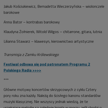
Jakub Kościukiewicz, Bernadetta Wieczerzyńska – wiolonczele
barokowe
Anna Bator – kontrabas barokowy
Klaudyna Żołnierek, Witold Wilgos – chitarrone, gitara, lutnia
Lilianna Stawarz – klawesyn, kierownictwo artystyczne
Transmisja z Zamku Królewskiego
Festiwal odbywa się pod patronatem Programu 2
Polskiego Radia >>>>
***
Główne motywy koncertów skrzypcowych z cyklu Cztery
pory roku zna każdy. Należą do ścisłego kanonu standardów
muzyki klasycznej. Nie wszyscy jednak wiedzą, że te
urzekające melodie są zaledwie kroplą w morzu, jeśli chodzi o