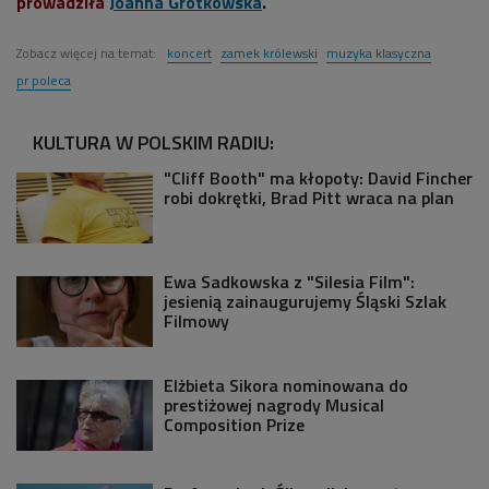
prowadziła
Joanna Grotkowska
.
Zobacz więcej na temat:
koncert
zamek królewski
muzyka klasyczna
pr poleca
KULTURA W POLSKIM RADIU:
"Cliff Booth" ma kłopoty: David Fincher
robi dokrętki, Brad Pitt wraca na plan
Ewa Sadkowska z "Silesia Film":
jesienią zainaugurujemy Śląski Szlak
Filmowy
Elżbieta Sikora nominowana do
prestiżowej nagrody Musical
Composition Prize