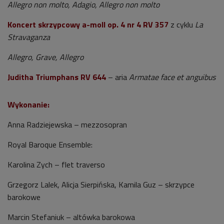
Allegro non molto, Adagio, Allegro non molto
Koncert skrzypcowy a-moll op. 4 nr 4
RV 357
z cyklu
La
Stravaganza
Allegro, Grave, Allegro
Juditha Triumphans
RV 644
– aria
Armatae face et anguibus
Wykonanie:
Anna Radziejewska – mezzosopran
Royal Baroque Ensemble:
Karolina Zych – flet traverso
Grzegorz Lalek, Alicja Sierpińska, Kamila Guz – skrzypce
barokowe
Marcin Stefaniuk – altówka barokowa