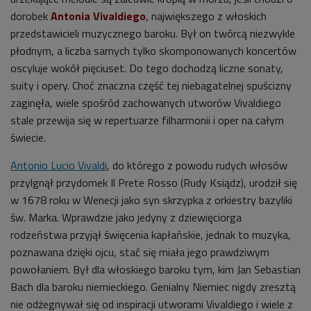
dorobek
Antonia Vivaldiego
, największego z włoskich
przedstawicieli muzycznego baroku. Był on twórcą niezwykle
płodnym, a liczba samych tylko skomponowanych koncertów
oscyluje wokół pięciuset. Do tego dochodzą liczne sonaty,
suity i opery. Choć znaczna część tej niebagatelnej spuścizny
zaginęła, wiele spośród zachowanych utworów Vivaldiego
stale przewija się w repertuarze filharmonii i oper na całym
świecie.
Antonio Lucio Vivaldi
, do którego z powodu rudych włosów
przylgnął przydomek Il Prete Rosso (Rudy Ksiądz), urodził się
w 1678 roku w Wenecji jako syn skrzypka z orkiestry bazyliki
św. Marka. Wprawdzie jako jedyny z dziewięciorga
rodzeństwa przyjął święcenia kapłańskie, jednak to muzyka,
poznawana dzięki ojcu, stać się miała jego prawdziwym
powołaniem. Był dla włoskiego baroku tym, kim Jan Sebastian
Bach dla baroku niemieckiego. Genialny Niemiec nigdy zresztą
nie odżegnywał się od inspiracji utworami Vivaldiego i wiele z