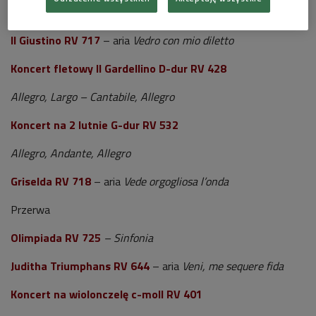
Il Giustino
RV 717
–
Sinfonia
Il Giustino
RV 717
– aria
Vedro con mio diletto
Koncert fletowy Il Gardellino D-dur RV 428
Allegro, Largo – Cantabile, Allegro
Koncert na 2 lutnie G-dur
RV 532
Allegro, Andante, Allegro
Griselda RV 718
– aria
Vede orgogliosa l’onda
Przerwa
Olimpiada
RV 725
– Sinfonia
Juditha Triumphans
RV 644
– aria
Veni, me sequere fida
Koncert na wiolonczelę c-moll
RV 401