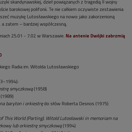
yki skandynawskiej, dzieł powiązanych z tragedią II wojny
cie barokowej polifonii. Te nie całkiem oczywiste zestawienia
yszeć muzykę Lutosławskiego na nowo: jako zakorzenioną
ji, a zatem – bardziej współczesną.
niach 25.01 - 7.02 w Warszawie.
Na antenie Dwójki zabrzmią
0
kiego Radia im. Witolda Lutosławskiego
13–1994):
estrę smyczkową
(1958)
ę
(1989)
na baryton i orkiestrę
do słów Roberta Desnos (1975)
of This World (Parting)
.
Witold Lutosławski in memoriam na
zkowy lub orkiestrę smyczkową
(1994)