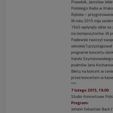
Prawdzik, Jarosław Jeki
Polskiego Radia w Krako
Rybska – przygotowanie
W roku 2015 mija siedem
1945 wpłynęły silnie na
mu kompozytorów. W prz
Padlewski tworzył swoje
włoskiej”) przystępował 
programie koncertu obo
Karola Szymanowskiego (k
psalmów Jana Kochanow
Bilety na koncert w ceni
przed koncertem w kasie
***
7 lutego 2015, 19.00
Studio Koncertowe Pols
Program:
Johann Sebastian Bach 