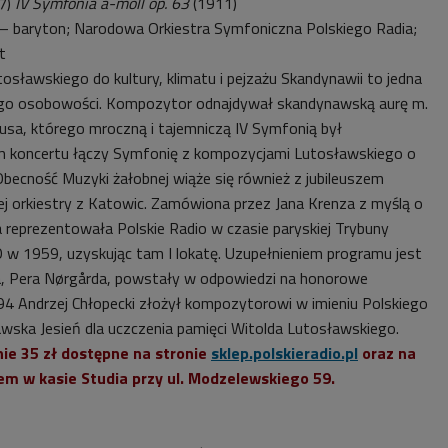
7)
IV Symfonia a-moll op. 63
(1911)
– baryton; Narodowa Orkiestra Symfoniczna Polskiego Radia;
t
osławskiego do kultury, klimatu i pejzażu Skandynawii to jedna
jego osobowości. Kompozytor odnajdywał skandynawską aurę m.
iusa, którego mroczną i tajemniczą IV Symfonią był
 koncertu łączy Symfonię z kompozycjami Lutosławskiego o
Obecność Muzyki żałobnej wiąże się również z jubileuszem
wej orkiestry z Katowic. Zamówiona przez Jana Krenza z myślą o
reprezentowała Polskie Radio w czasie paryskiej Trybuny
1959, uzyskując tam I lokatę. Uzupełnieniem programu jest
a, Pera Nørgårda, powstały w odpowiedzi na honorowe
4 Andrzej Chłopecki złożył kompozytorowi w imieniu Polskiego
awska Jesień dla uczczenia pamięci Witolda Lutosławskiego.
nie 35 zł dostępne na stronie
sklep.polskieradio.pl
oraz na
em w kasie Studia przy ul. Modzelewskiego 59.