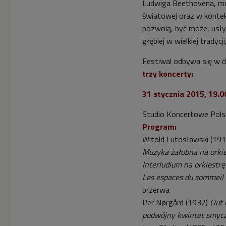
Ludwiga Beethovena, muz
światowej oraz w kontekś
pozwolą, być może, usł
głębiej w wielkiej tradyc
Festiwal odbywa się w d
trzy koncerty:
31 stycznia 2015, 19.0
Studio Koncertowe Pols
Program:
Witold Lutosławski (19
Muzyka żałobna na orki
Interludium na orkiestr
Les espaces du sommeil 
przerwa
Per Nørgård (1932)
Out 
podwójny kwintet smyc