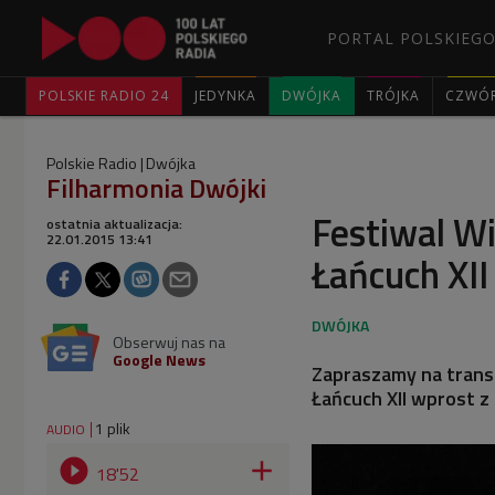
PORTAL POLSKIEGO
POLSKIE RADIO 24
JEDYNKA
DWÓJKA
TRÓJKA
CZWÓ
Polskie Radio
Dwójka
Filharmonia Dwójki
Festiwal W
ostatnia aktualizacja:
22.01.2015 13:41
Łańcuch XII
Obserwuj nas na
Google News
Zapraszamy na trans
Łańcuch XII wprost z
1 plik
AUDIO


18'52