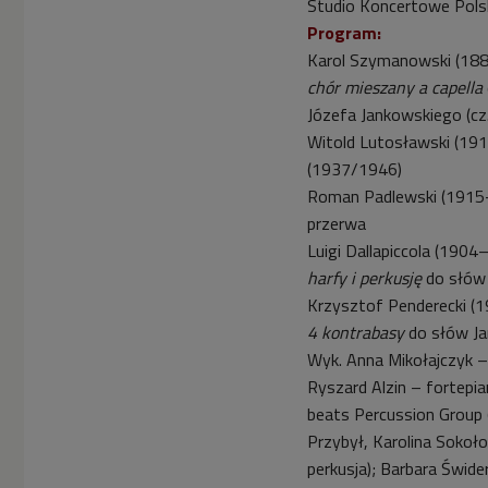
Studio Koncertowe Pols
Program:
Karol Szymanowski (1
chór mieszany a capella
Józefa Jankowskiego (cz
Witold Lutosławski (1
(1937/1946)
Roman Padlewski (191
przerwa
Luigi Dallapiccola (190
harfy i perkusję
do słów 
Krzysztof Penderecki (
4 kontrabasy
do słów Ja
Wyk. Anna Mikołajczyk 
Ryszard Alzin – fortepi
beats Percussion Group 
Przybył, Karolina Sokoł
perkusja); Barbara Świd