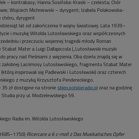
ełek – kontrabasy; Hanna Sosińska-Kraski – czelesta; Chór
wie; Wojciech Michniewski – dyrygent; Izabela Polakowska-
 chóru, dyrygent
dziesiąt lat od zakończenia II wojny światowej. Lata 1939–
 życie i muzykę Witolda Lutosławskiego oraz współczesnych
ededniu i przeczuciu wojennej tragedii młody Roman
 Stabat Mater a Luigi Dallapiccola („Lutosławski muzyki
do pracy nad Pieśniami z więzienia. Oba dzieła znajdą się w
k żałobnej Lacrimosy Lutosławskiego, fragmentu Stabat Mater
tórą inspirowali się Padlewski i Lutosławski) oraz czterech
skiego z muzyką Krzysztofa Pendereckiego.
e 35 zł dostępne na stronie
sklep.polskieradio.pl
oraz na godzinę
 Studia przy ul. Modzelewskiego 59.
kiego Radia im. Witolda Lutosławskiego
(1685–1750)
Ricercare a 6 c-moll z Das Musikalisches Opfer