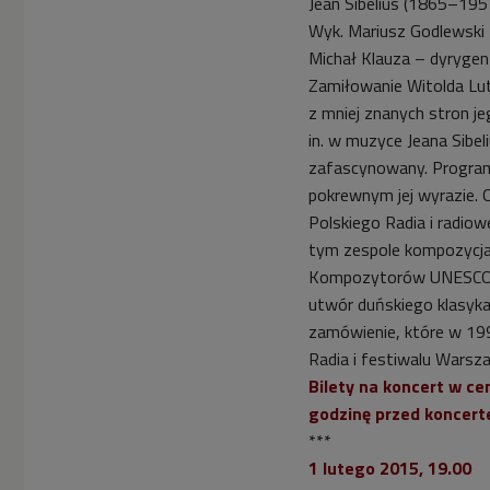
Jean Sibelius (1865–195
Wyk. Mariusz Godlewski 
Michał Klauza – dyrygen
Zamiłowanie Witolda Lut
z mniej znanych stron 
in. w muzyce Jeana Sibel
zafascynowany. Program
pokrewnym jej wyrazie. 
Polskiego Radia i radio
tym zespole kompozycja 
Kompozytorów UNESCO w 
utwór duńskiego klasyk
zamówienie, które w 199
Radia i festiwalu Warsz
Bilety na koncert w ce
godzinę przed koncert
***
1 lutego 2015, 19.00