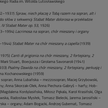
kiego Radia im. Witolda Lutosławskiego
882–1937)
Spraw, niech płaczę z Tobą razem na sopran, alt i
do słów z sekwencji
Stabat Mater dolorosa
w przekładzie
.
IV Stabat Mater op. 53
, 1926)
913–1994)
Lacrimosa na sopran, chór mieszany i organy
5–1944)
Stabat Mater na chór mieszany a capella
(1939)
4–1975)
Canti di prigionia na chór mieszany, 2 fortepiany, 2
Marii Stuart, Boecjusza i Girolama Savonaroli (1941)
1933)
Psalmy Dawida na chór mieszany, 2 fortepiany, perkusję i
na Kochanowskiego (1959)
– sopran; Anna Lubańska – mezzosopran; Maciej Grzybowski,
any; Anna Sikorzak-Olek, Anna Piechura-Gabryś – harfy; Hob-
(Magdalena Kordylasińska, Miłosz Pękala, Karol Krasiński, Olga
owska, Radosław Mysłek, Tomasz Bielecki, Jarema Jarosiński –
erska – organy; Adam Bogacki, Andrzej Gubernat, Tomasz