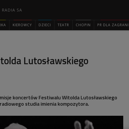
 RADIA SA
RKA
KIEROWCY
DZIECI
TEATR
CHOPIN
PR DLA ZAGRAN

itolda Lutosławskiego
misje koncertów Festiwalu Witolda Lutosławskiego
 radiowego studia imienia kompozytora.