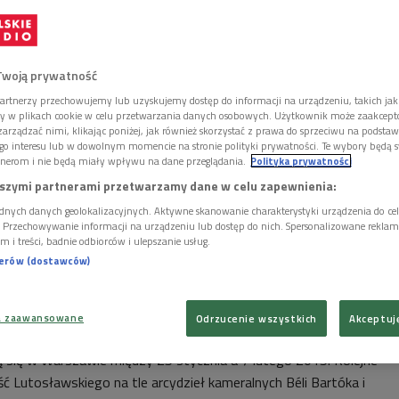
Twoją prywatność
artnerzy przechowujemy lub uzyskujemy dostęp do informacji na urządzeniu, takich jak
ory w plikach cookie w celu przetwarzania danych osobowych. Użytkownik może zaakcep
arządzać nimi, klikając poniżej, jak również skorzystać z prawa do sprzeciwu na podsta
go interesu lub w dowolnym momencie na stronie polityki prywatności. Te wybory będą 
nerom i nie będą miały wpływu na dane przeglądania.
Polityka prywatności
szymi partnerami przetwarzamy dane w celu zapewnienia:
dnych danych geolokalizacyjnych. Aktywne skanowanie charakterystyki urządzenia do ce
i. Przechowywanie informacji na urządzeniu lub dostęp do nich. Spersonalizowane reklamy 
m i treści, badnie odbiorców i ulepszanie usług.
nerów (dostawców)
 festiwal Łańcuch XII. Na zdjęciu patron imprezy Witold Lutosławski.
Foto:
 było i jest ukazanie muzyki Witolda Lutosławskiego w
a zaawansowane
Odrzucenie wszystkich
Akceptuj
ym dla niej kontekście. Ogniwa dwunastego "Łańcucha" to pięć
 się w Warszawie między 25 stycznia a 7 lutego 2015. Kolejne
ć Lutosławskiego na tle arcydzieł kameralnych Béli Bartóka i