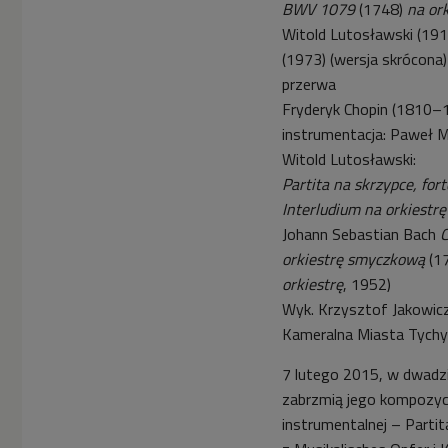
BWV 1079
(1748)
na ork
Witold Lutosławski (19
(1973) (wersja skrócona)
przerwa
Fryderyk Chopin (1810
instrumentacja: Paweł M
Witold Lutosławski:
Partita na skrzypce, fort
Interludium na orkiestrę
Johann Sebastian Bach
C
orkiestrę smyczkową
(1
orkiestrę
, 1952)
Wyk. Krzysztof Jakowicz
Kameralna Miasta Tychy
7 lutego 2015, w dwadzie
zabrzmią jego kompozycje
instrumentalnej – Partit