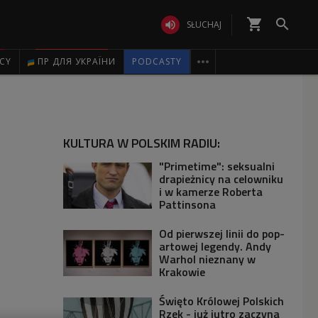
shopping_cart


SŁUCHAJ

ICY
ПР ДЛЯ УКРАЇНИ
PODCASTY
KULTURA W POLSKIM RADIU:
"Primetime": seksualni
drapieżnicy na celowniku
i w kamerze Roberta
Pattinsona
Od pierwszej linii do pop-
artowej legendy. Andy
Warhol nieznany w
Krakowie
Święto Królowej Polskich
Rzek - już jutro zaczyna