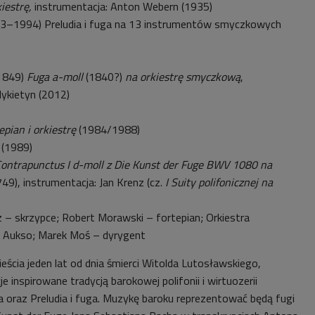
iestrę,
instrumentacja: Anton Webern (1935)
13–1994) Preludia i fuga na 13 instrumentów smyczkowych
–1849)
Fuga a-moll
(1840?)
na orkiestrę smyczkową
,
ykietyn (2012)
epian i orkiestrę
(1984/1988)
(1989)
ontrapunctus I d-moll z Die Kunst der Fuge BWV 1080 na
749), instrumentacja: Jan Krenz (cz.
I Suity polifonicznej na
 – skrzypce; Robert Morawski – fortepian; Orkiestra
 Aukso; Marek Moś – dyrygent
ścia jeden lat od dnia śmierci Witolda Lutosławskiego,
 inspirowane tradycją barokowej polifonii i wirtuozerii
a oraz Preludia i fuga. Muzykę baroku reprezentować będą fugi