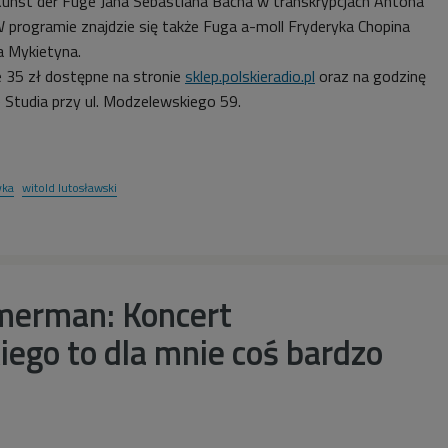
 Kunst der Fuge Jana Sebastiana Bacha w transkrypcjach Antona
W programie znajdzie się także Fuga a-moll Fryderyka Chopina
 Mykietyna.
e 35 zł dostępne na stronie
sklep.polskieradio.pl
oraz na godzinę
 Studia przy ul. Modzelewskiego 59.
ka
witold lutosławski
imerman: Koncert
ego to dla mnie coś bardzo