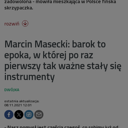
zadowolona - mówiła mieszkająca w Polsce fińska
skrzypaczka.
rozwiń

Marcin Masecki: barok to
epoka, w której po raz
pierwszy tak ważne stały się
instrumenty
ostatnia aktualizacja:
08.11.2021 12:01
- Nasz pomysł jest częścią czegoś, co robimy już od