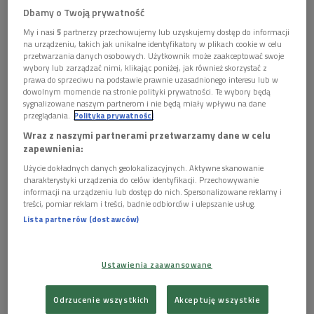
Dbamy o Twoją prywatność
Partytury dzieł Bacha znajdujące się muzeum kompozytora w niemieckim
My i nasi
5
partnerzy przechowujemy lub uzyskujemy dostęp do informacji
Eisenach
Foto: Shamsiya Saydalieva/Shutterstock
na urządzeniu, takich jak unikalne identyfikatory w plikach cookie w celu
przetwarzania danych osobowych. Użytkownik może zaakceptować swoje
Podczas tegorocznej odsłony festiwalu Actus Humanus
wybory lub zarządzać nimi, klikając poniżej, jak również skorzystać z
prawa do sprzeciwu na podstawie prawnie uzasadnionego interesu lub w
usłyszeliśmy m.in. muzyków z
Concerto Italiano -
dowolnym momencie na stronie polityki prywatności. Te wybory będą
zespołu, który zrewolucjonizował kryteria wykonawstwa
sygnalizowane naszym partnerom i nie będą miały wpływu na dane
przeglądania.
Polityka prywatności
muzyki dawnej. W Dwójce o festiwalowym koncercie
Wraz z naszymi partnerami przetwarzamy dane w celu
złożonym z uwertur niemieckich rozmawialiśmy z szefem
zapewnienia:
grupy Rinaldem Alessandrinim.
Użycie dokładnych danych geolokalizacyjnych. Aktywne skanowanie
charakterystyki urządzenia do celów identyfikacji. Przechowywanie
POSŁUCHAJ
informacji na urządzeniu lub dostęp do nich. Spersonalizowane reklamy i
treści, pomiar reklam i treści, badnie odbiorców i ulepszanie usług.
Rozmowa z Rinaldem Alessandrinim, szefem zespołu
Lista partnerów (dostawców)
Concerto Italiano (Filharmonia Dwójka)
34:18
Ustawienia zaawansowane
Odrzucenie wszystkich
Akceptuję wszystkie