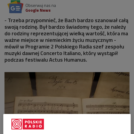
Obserwuj nas na
Google News
- Trzeba przypomnieć, że Bach bardzo szanował całą
swoją rodzinę. Był bardzo świadomy tego, że należy
do rodziny reprezentującej wielką wartość, która ma
ważne miejsce w niemieckim życiu muzycznym -
mówił w Programie 2 Polskiego Radia szef zespołu
muzyki dawnej Concerto Italiano, który wystąpił
podczas festiwalu Actus Humanus.