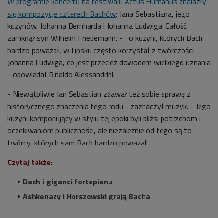
W programie koncertu na festiwalu Actus Humanus znalazły
się kompozycje czterech Bachów
:
Jana Sebastiana, jego
kuzynów: Johanna Bernharda i Johanna Ludwiga. Całość
zamknął syn Wilhelm Friedemann. - To kuzyni, których Bach
bardzo poważał, w Lipsku często korzystał z twórczości
Johanna Ludwiga, co jest przecież dowodem wielkiego uznania
- opowiadał Rinaldo Alessandrini.
- Niewątpliwie Jan Sebastian zdawał też sobie sprawę z
historycznego znaczenia tego rodu - zaznaczył muzyk. - Jego
kuzyni komponujący w stylu tej epoki byli bliżsi potrzebom i
oczekiwaniom publiczności, ale niezależnie od tego są to
twórcy, których sam Bach bardzo poważał.
Czytaj także:
Bach i giganci fortepianu
Ashkenazy i Horszowski grają Bacha