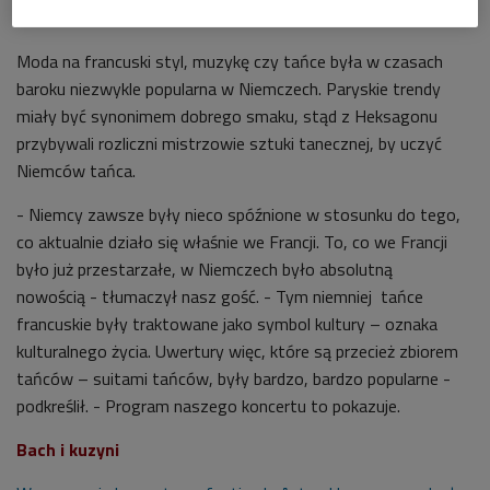
Moda na francuski styl, muzykę czy tańce była w czasach
baroku niezwykle popularna w Niemczech. Paryskie trendy
miały być synonimem dobrego smaku, stąd z Heksagonu
przybywali rozliczni mistrzowie sztuki tanecznej, by uczyć
Niemców tańca.
- Niemcy zawsze były nieco spóźnione w stosunku do tego,
co aktualnie działo się właśnie we Francji. To, co we Francji
było już przestarzałe, w Niemczech było absolutną
nowością - tłumaczył nasz gość. - Tym niemniej tańce
francuskie były traktowane jako symbol kultury – oznaka
kulturalnego życia. Uwertury więc, które są przecież zbiorem
tańców – suitami tańców, były bardzo, bardzo popularne -
podkreślił. - Program naszego koncertu to pokazuje.
Bach i kuzyni