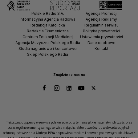
Polskie Radio S.A.
Agencja Promocji
Informacyjna Agencja Radiowa
Agencja Reklamy
Redakcja Katolicka
Regulamin serwisu
Redakcja Ekumeniczna
Polityka prywatności
Centrum Edukacji Medialnej
Ustawienia prywatności
Agencja Muzyczna Polskiego Radia
Dane osobowe
Studia nagraniowe i koncertowe
Kontakt
Sklep Polskiego Radia
Znajdziesz nas na
Treści, znajdujące się w serwisie polskieradio.pl, w tym wszystkie materiały i ich części oraz
poszczególne elementy samego serwisu mają charakter utworów lub wytworów objętych
ochroną Ustawy z dnia 4 lutego 1994 r. o prawie autorskim i prawach pokrewnych lub Ustawy z
dnia 30 czerwca 2000 r. Prawo własności przemysłowej. Prawa o których mowa w zdaniu