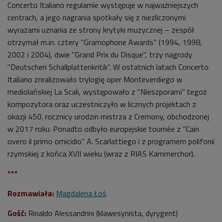
Concerto Italiano regularnie występuje w najważniejszych
centrach, a jego nagrania spotkały się z niezliczonymi
wyrazami uznania ze strony krytyki muzycznej – zespół
otrzymał m.in. cztery "Gramophone Awards" (1994, 1998,
2002 i 2004), dwie "Grand Prix du Disque", trzy nagrody
"Deutschen Schallplattenkritik". W ostatnich latach Concerto
Italiano zrealizowało trylogię oper Monteverdiego w
mediolańskiej La Scali, występowało z "Nieszporami" tegoż
kompozytora oraz uczestniczyło w licznych projektach z
okazji 450. rocznicy urodzin mistrza z Cremony, obchodzonej
w 2017 roku. Ponadto odbyło europejskie tournée z "Cain
overo il primo omicidio" A. Scarlattiego i z programem polifonii
rzymskiej z końca XVII wieku (wraz z RIAS Kammerchor).
***
Rozmawiała:
Magdalena Łoś
Gość:
Rinaldo Alessandrini (klawesynista, dyrygent)