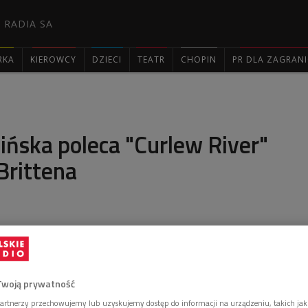
 RADIA SA
RKA
KIEROWCY
DZIECI
TEATR
CHOPIN
PR DLA ZAGRAN

ińska poleca "Curlew River"
Brittena
lu "Moja opera" była Natalia Babińska - reżyserka,
rzystka. Którą inscenizację opery Benjamina Brittena
ni ona sobie najbardziej?
Twoją prywatność
artnerzy przechowujemy lub uzyskujemy dostęp do informacji na urządzeniu, takich jak