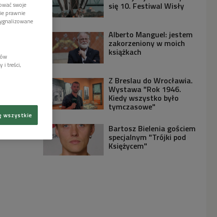
się 10. Festiwal Wisły
tować swoje
wie prawnie
sygnalizowane
Alberto Manguel: jestem
zakorzeniony w moich
książkach
lów
i treści,
Z Breslau do Wrocławia.
Wystawa "Rok 1946.
Kiedy wszystko było
tymczasowe"
ę wszystkie
Bartosz Bielenia gościem
specjalnym "Trójki pod
Księżycem"