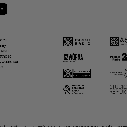
re
ocji
amy
rwisu
atności
ywatności
we
riały i ich części oraz poszczególne elementy samego serwisu mają charakter utwor