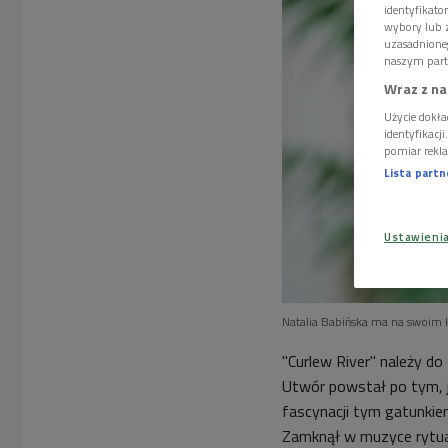
identyfikat
wybory lub z
uzasadnione
naszym part
Wraz z na
Użycie dokła
identyfikacj
pomiar rekla
Lista part
Ustawieni
Natalia Babińska ma na swoim
"Curlew River"
należy do 
Utwór powstał po tym, ja
fascynacji tym gatunkie
Zamknął w muzyce rytuał 