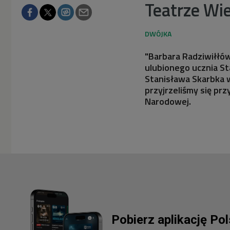
Teatrze Wi
"Barbara Radziwiłłów
ulubionego ucznia S
Stanisława Skarbka w
przyjrzeliśmy się p
Narodowej.
Pobierz aplikację Po