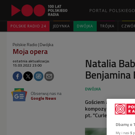
PORTAL POLSKIEGO
POLSKIE RADIO 24
JEDYNKA
DWÓJKA
TRÓJKA
CZWÓ
Polskie Radio
Dwójka
Moja opera
Natalia Bab
ostatnia aktualizacja:
15.03.2022 23:00
Benjamina 
Obserwuj nas na
Google News
Gościem audycji z cyk
kompozytorka i scena
pt. "Curlew River" ce
Dbamy o 
My i nasi
5
p