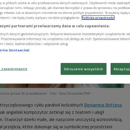
ory w plikach cookie w celu przetwarzania danych osobowych. Użytkownik może zaakcep
arządzać nimi, klikając poniżej, jak również skorzystać z prawa do sprzeciwu na podsta
go interesu lub w dowolnym momencie na stronie polityki prywatności. Te wybory będą 
nerom i nie będą miały wpływu na dane przeglądania.
Polityka prywatności
szymi partnerami przetwarzamy dane w celu zapewnienia:
dnych danych geolokalizacyjnych. Aktywne skanowanie charakterystyki urządzenia do ce
i. Przechowywanie informacji na urządzeniu lub dostęp do nich. Spersonalizowane reklamy 
m i treści, badnie odbiorców i ulepszanie usług.
nerów (dostawców)
a zaawansowane
Odrzucenie wszystkich
Akceptuj
 koncie ponad 30 przedstawień
Foto: Tytus Żmijewski/PAP
trzyczęściowego cyklu paraboli kościelnych
Benjamina Brittena
.
k angielski kompozytor zetknął się z teatrem i uległ
m. Stworzył dzieło małe, ale nasycone uroczystą wzniosłością.
przejścia, które dokonuje się w symbolicznej przestrzeni