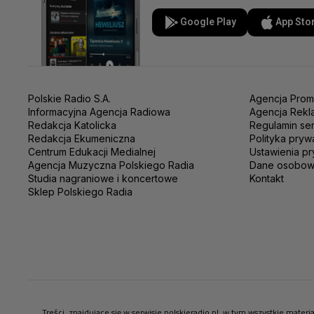
Google Play
App Sto
Polskie Radio S.A.
Agencja Prom
Informacyjna Agencja Radiowa
Agencja Rekl
Redakcja Katolicka
Regulamin se
Redakcja Ekumeniczna
Polityka pryw
Centrum Edukacji Medialnej
Ustawienia pr
Agencja Muzyczna Polskiego Radia
Dane osobo
Studia nagraniowe i koncertowe
Kontakt
Sklep Polskiego Radia
Treści, znajdujące się w serwisie polskieradio.pl, w tym wszystkie mate