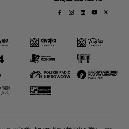
ów lub wytworów objętych ochroną Ustawy z dnia 4 lutego 1994 r. o prawie