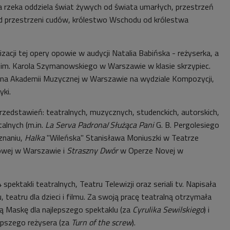
Ta rzeka oddziela świat żywych od świata umarłych, przestrzeń
d przestrzeni cudów, królestwo Wschodu od królestwa
izacji tej opery opowie w audycji
Natalia Babińska - reżyserka, a
im. Karola Szymanowskiego w Warszawie w klasie skrzypiec.
 na Akademii Muzycznej w Warszawie na wydziale Kompozycji,
yki.
rzedstawień: teatralnych, muzycznych, studenckich, autorskich,
alnych (m.in.
La Serva Padrona
/
Służąca Pani
G. B. Pergolesiego
znaniu,
Halka
"Wileńska" Stanisława Moniuszki w Teatrze
owej w Warszawie i
Straszny Dwór
w Operze Novej w
spektakli teatralnych, Teatru Telewizji oraz seriali tv. Napisała
, teatru dla dzieci i filmu. Za swoją pracę teatralną otrzymała
tą Maskę dla najlepszego spektaklu (za
Cyrulika Sewilskiego
) i
lepszego reżysera (za
Turn of the screw
).