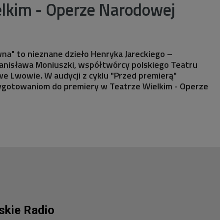
elkim - Operze Narodowej
na" to nieznane dzieło Henryka Jareckiego –
tanisława Moniuszki, współtwórcy polskiego Teatru
e Lwowie. W audycji z cyklu "Przed premierą"
rzygotowaniom do premiery w Teatrze Wielkim - Operze
lskie Radio