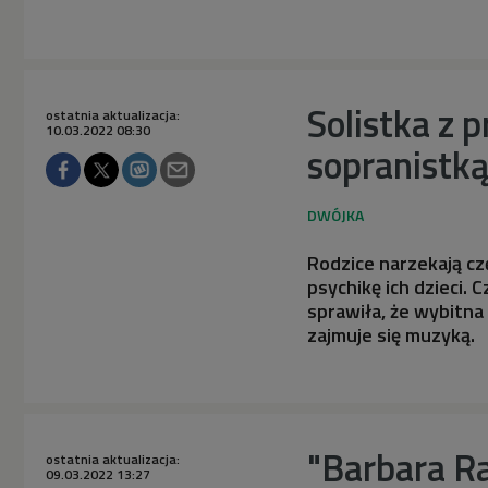
Solistka z 
ostatnia aktualizacja:
10.03.2022 08:30
sopranistką
Rodzice narzekają cz
psychikę ich dzieci. 
sprawiła, że wybitna
zajmuje się muzyką.
"Barbara R
ostatnia aktualizacja:
09.03.2022 13:27