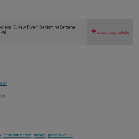
poleca "Curlew River" Benjamina Brittena
ka)
era"
luk
2
a
benjamin britten
dwójka
jacek hawryluk