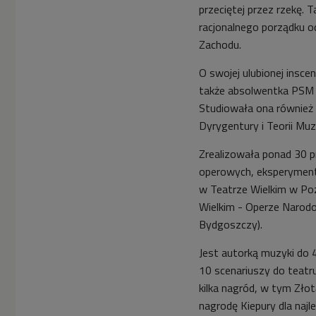
przeciętej przez rzekę. 
racjonalnego porządku o
Zachodu.
O swojej ulubionej inscen
także a
bsolwentka PSM 
Studiowała ona również
Dyrygentury i Teorii Muz
Zrealizowała ponad 30 p
operowych, eksperyment
w Teatrze Wielkim w Po
Wielkim - Operze Narod
Bydgoszczy).
Jest autorką muzyki do 4 
10 scenariuszy do teatru
kilka nagród, w tym Zło
nagrodę Kiepury dla naj