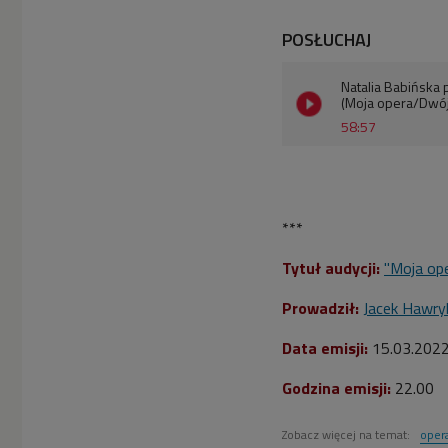
POSŁUCHAJ
Natalia Babińska 
(Moja opera/Dwój
58:57
***
Tytuł audycji:
"Moja op
Prowadził:
Jacek Hawry
Data emisji:
15
.03.202
Godzina emisji:
22.00
Zobacz więcej na temat:
oper