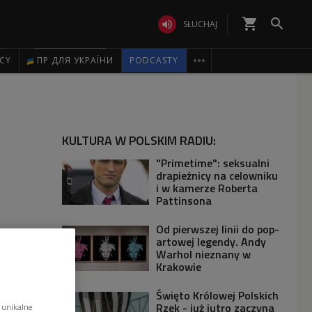
shopping_cart


SŁUCHAJ

ICY
ПР ДЛЯ УКРАЇНИ
PODCASTY
KULTURA W POLSKIM RADIU:
"Primetime": seksualni
drapieżnicy na celowniku
i w kamerze Roberta
Pattinsona
Od pierwszej linii do pop-
artowej legendy. Andy
Warhol nieznany w
Krakowie
Święto Królowej Polskich
Rzek - już jutro zaczyna
 unikalne