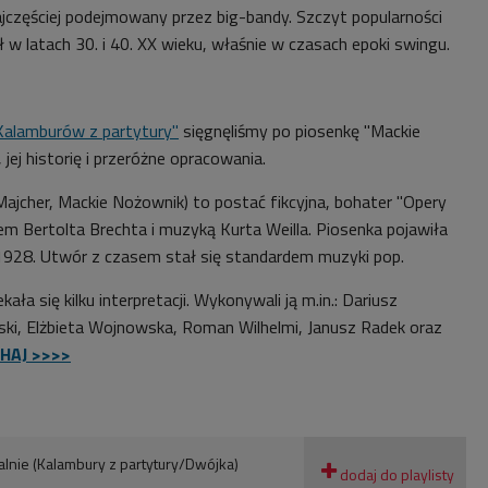
, najczęściej podejmowany przez big-bandy. Szczyt popularności
 w latach 30. i 40. XX wieku, właśnie w czasach epoki swingu.
Kalamburów z partytury"
sięgnęliśmy po piosenkę "Mackie
jej historię i przeróżne opracowania.
Majcher, Mackie Nożownik) to postać fikcyjna, bohater "Opery
tem Bertolta Brechta i muzyką Kurta Weilla. Piosenka pojawiła
 1928. Utwór z czasem stał się standardem muzyki pop.
ła się kilku interpretacji. Wykonywali ją m.in.: Dariusz
ki, Elżbieta Wojnowska, Roman Wilhelmi, Janusz Radek oraz
HAJ >>>>
lnie (Kalambury z partytury/Dwójka)