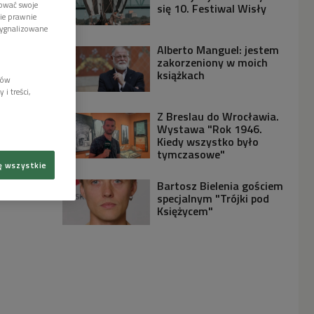
tować swoje
się 10. Festiwal Wisły
wie prawnie
sygnalizowane
Alberto Manguel: jestem
zakorzeniony w moich
książkach
lów
i treści,
Z Breslau do Wrocławia.
Wystawa "Rok 1946.
Kiedy wszystko było
tymczasowe"
ę wszystkie
Bartosz Bielenia gościem
specjalnym "Trójki pod
Księżycem"