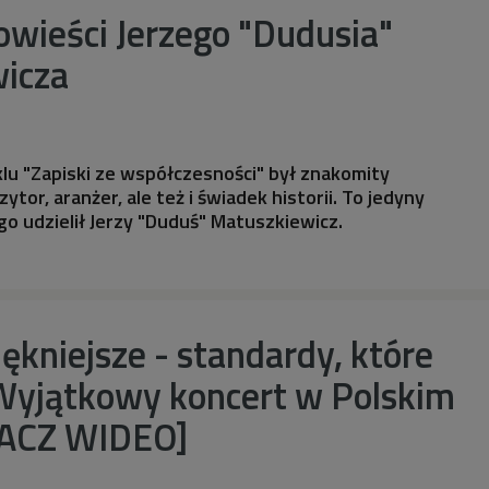
wieści Jerzego "Dudusia"
icza
lu "Zapiski ze współczesności" był znakomity
tor, aranżer, ale też i świadek historii. To jedyny
o udzielił Jerzy "Duduś" Matuszkiewicz.
iękniejsze - standardy, które
Wyjątkowy koncert w Polskim
BACZ WIDEO]