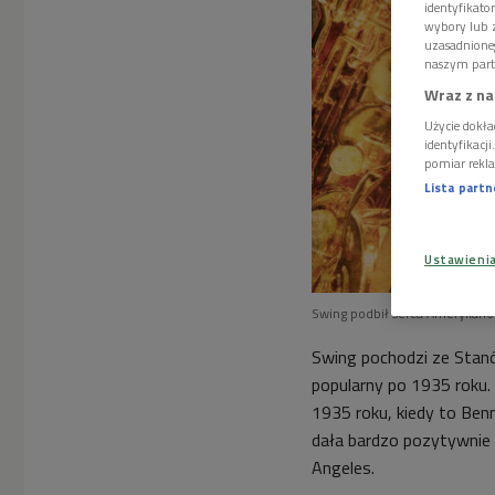
identyfikat
wybory lub z
uzasadnione
naszym part
Wraz z na
Użycie dokła
identyfikacj
pomiar rekla
Lista part
Ustawieni
Swing podbił serca Amerykanó
Swing pochodzi ze Stanó
popularny po 1935 roku. 
1935 roku, kiedy to Be
dała bardzo pozytywnie 
Angeles.