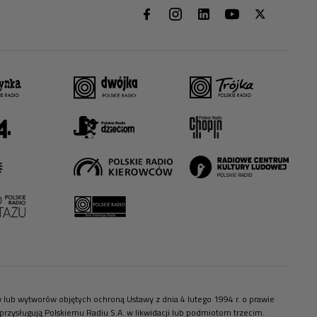
ów lub wytworów objętych ochroną Ustawy z dnia 4 lutego 1994 r. o prawie
zysługują Polskiemu Radiu S.A. w likwidacji lub podmiotom trzecim.