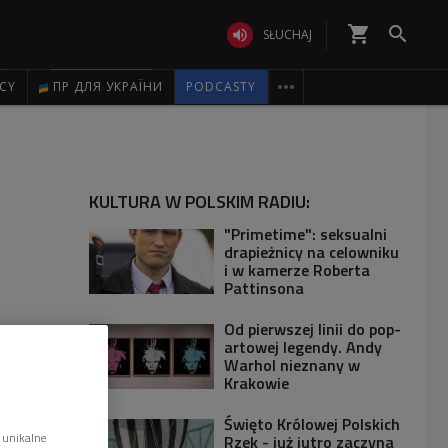
shopping_cart


SŁUCHAJ

ICY
ПР ДЛЯ УКРАЇНИ
PODCASTY
KULTURA W POLSKIM RADIU:
"Primetime": seksualni
drapieżnicy na celowniku
i w kamerze Roberta
Pattinsona
Od pierwszej linii do pop-
artowej legendy. Andy
Warhol nieznany w
Krakowie
Święto Królowej Polskich
 unikalne
Rzek - już jutro zaczyna