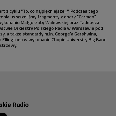
rt z cyklu "To, co najpiękniejsze...". Podczas tego
nia usłyszeliśmy fragmenty z opery "Carmen"
wykonaniu Małgorzaty Walewskiej oraz Tadeusza
ystwie Orkiestry Polskiego Radia w Warszawie pod
uzy, a także standardy m.in. George'a Gershwina,
'a Ellingtona w wykonaniu Chopin University Big Band
ostrzewy.
lskie Radio