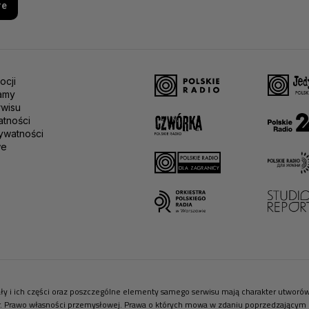
re
ocji
amy
rwisu
atności
ywatności
we
riały i ich części oraz poszczególne elementy samego serwisu mają charakter utwor
r. Prawo własności przemysłowej. Prawa o których mowa w zdaniu poprzedzającym pr