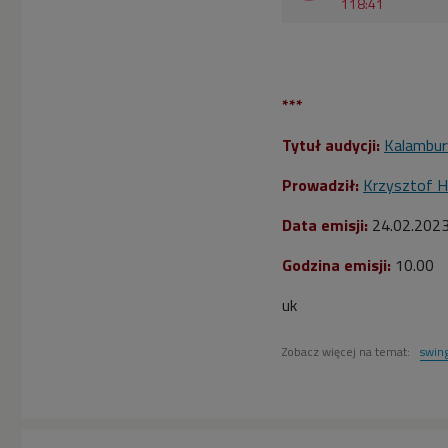
118:41
***
Tytuł audycji:
Kalambur
Prowadził:
Krzysztof H
Data emisji:
24.02.202
Godzina emisji:
10.00
uk
Zobacz więcej na temat:
swin