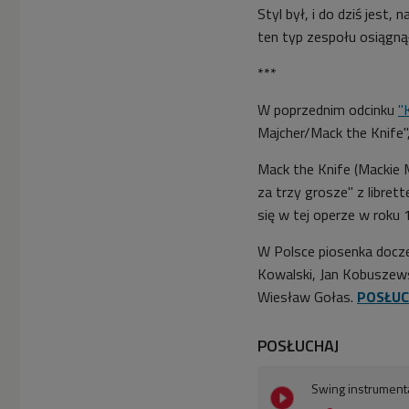
Styl był, i do dziś jest
ten typ zespołu osiągnął
***
W poprzednim odcinku
"
Majcher/Mack the Knife", 
Mack the Knife (Mackie 
za trzy grosze" z libret
się w tej operze w roku
W Polsce piosenka doczeka
Kowalski, Jan Kobuszews
Wiesław Gołas.
POSŁUC
POSŁUCHAJ
Swing instrumenta