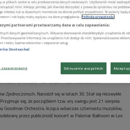
ory w plikach cookie w celu przetwarzania danych osobowych. Użytkownik może zaakcep
arządzać nimi, klikając poniżej, jak również skorzystać z prawa do sprzeciwu na podsta
go interesu lub w dowolnym momencie na stronie polityki prywatności. Te wybory będą 
nerom i nie będą miały wpływu na dane przeglądania.
Polityka prywatności
szymi partnerami przetwarzamy dane w celu zapewnienia:
dnych danych geolokalizacyjnych. Aktywne skanowanie charakterystyki urządzenia do ce
i. Przechowywanie informacji na urządzeniu lub dostęp do nich. Spersonalizowane reklamy 
m i treści, badnie odbiorców i ulepszanie usług.
nerów (dostawców)
a zaawansowane
Odrzucenie wszystkich
Akceptuj
w w latach 30. XX wieku
Foto: Benjamin Haas/Shutterstock.com
w Zjednoczonych. Narodził się w latach 30. Stał się niezwykle
Przyjmuje się, że początkiem tzw. ery swingu jest 21 sierpnia
nny Goodman Orchestra, licząca wówczas czternastu muzyków,
odebrany przez publiczność koncert w Palomar Ballroom w Los