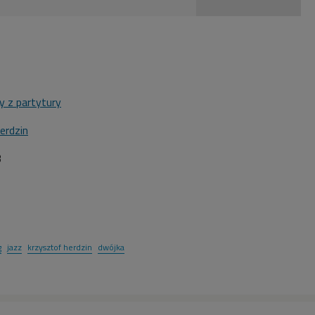
y z partytury
erdzin
3
g
jazz
krzysztof herdzin
dwójka