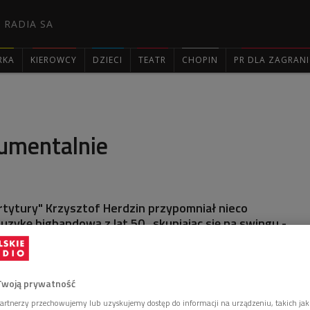
 RADIA SA
RKA
KIEROWCY
DZIECI
TEATR
CHOPIN
PR DLA ZAGRAN

rumentalnie
rtytury" Krzysztof Herdzin przypomniał nieco
zykę bigbandową z lat 50., skupiając się na swingu -
ch instrumentalnych.
Twoją prywatność
artnerzy przechowujemy lub uzyskujemy dostęp do informacji na urządzeniu, takich jak