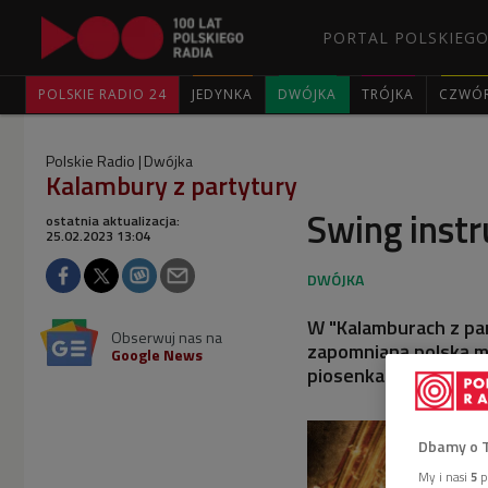
PORTAL POLSKIEGO
POLSKIE RADIO 24
JEDYNKA
DWÓJKA
TRÓJKA
CZWÓ
Polskie Radio
Dwójka
Kalambury z partytury
Swing inst
ostatnia aktualizacja:
25.02.2023 13:04
W "Kalamburach z pa
Obserwuj nas na
zapomnianą polską mu
Google News
piosenkach i utwora
Dbamy o 
My i nasi
5
p