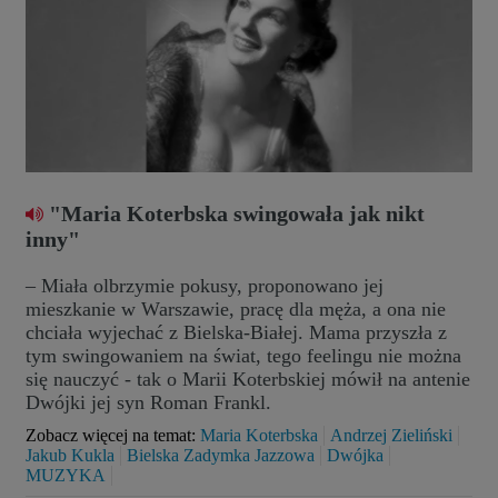
"Maria Koterbska swingowała jak nikt
inny"
– Miała olbrzymie pokusy, proponowano jej
mieszkanie w Warszawie, pracę dla męża, a ona nie
chciała wyjechać z Bielska-Białej. Mama przyszła z
tym swingowaniem na świat, tego feelingu nie można
się nauczyć - tak o Marii Koterbskiej mówił na antenie
Dwójki jej syn Roman Frankl.
Zobacz więcej na temat:
Maria Koterbska
Andrzej Zieliński
Jakub Kukla
Bielska Zadymka Jazzowa
Dwójka
MUZYKA