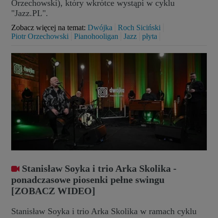
Orzechowski), który wkrótce wystąpi w cyklu
"Jazz.PL".
Zobacz więcej na temat:
Dwójka
Roch Siciński
Piotr Orzechowski
Pianohooligan
Jazz
płyta
Stanisław Soyka i trio Arka Skolika -
ponadczasowe piosenki pełne swingu
[ZOBACZ WIDEO]
Stanisław Soyka i trio Arka Skolika w ramach cyklu