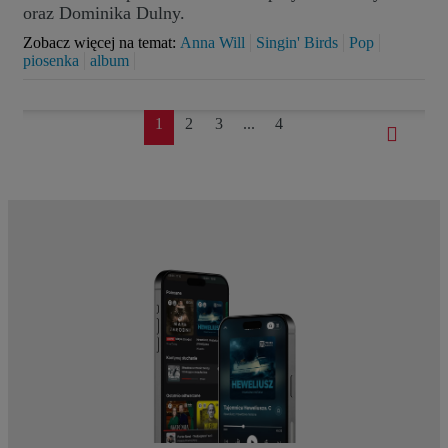
oraz Dominika Dulny.
Zobacz więcej na temat:
Anna Will
Singin' Birds
Pop
piosenka
album
1
2
3
...
4