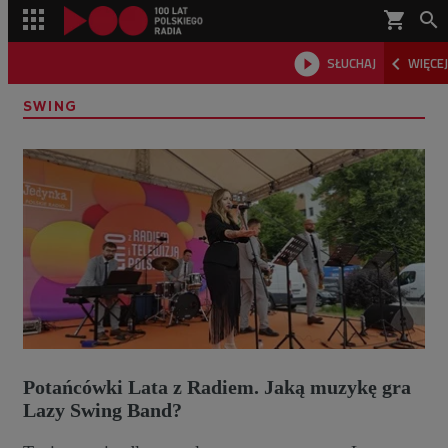
shopping_cart



SŁUCHAJ
WIĘCEJ

SWING
Potańcówki Lata z Radiem. Jaką muzykę gra
Lazy Swing Band?