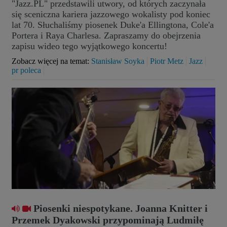
"Jazz.PL" przedstawili utwory, od których zaczynała
się sceniczna kariera jazzowego wokalisty pod koniec
lat 70. Słuchaliśmy piosenek Duke'a Ellingtona, Cole'a
Portera i Raya Charlesa. Zapraszamy do obejrzenia
zapisu wideo tego wyjątkowego koncertu!
Zobacz więcej na temat:
Stanisław Soyka
Piotr Metz
Jazz
pr poleca
Piosenki niespotykane. Joanna Knitter i
Przemek Dyakowski przypominają Ludmiłę