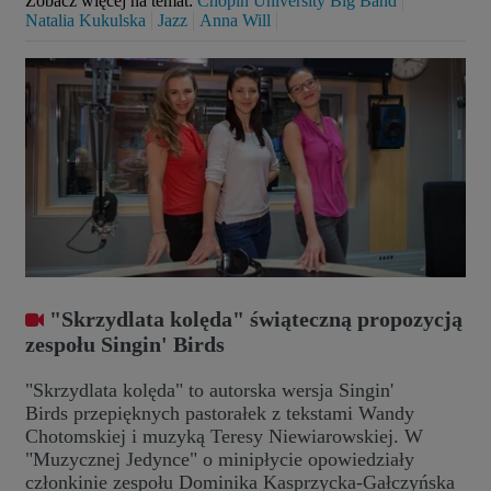
Zobacz więcej na temat:
Chopin University Big Band
Natalia Kukulska
Jazz
Anna Will
"Skrzydlata kolęda" świąteczną propozycją
zespołu Singin' Birds
"Skrzydlata kolęda" to autorska wersja Singin'
Birds przepięknych pastorałek z tekstami Wandy
Chotomskiej i muzyką Teresy Niewiarowskiej. W
"Muzycznej Jedynce" o minipłycie opowiedziały
członkinie zespołu Dominika Kasprzycka-Gałczyńska