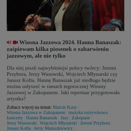
Wiosna Jazzowa 2024. Hanna Banaszak:
zaśpiewam kilka piosenek o zabarwieniu
jazzowym, ale nie tylko
Dla niej pisali najwybitniejsi polscy twórcy: Jeremi
Przybora, Jerzy Wasowski, Wojciech Młynarski czy
Janusz Kofta. Hannę Banaszak już niedługo będzie
można usłyszeć w ramach tegorocznej Wiosny
Jazzowej w Zakopanem. Jaki repertuar przygotowała
artystka?
Zobacz więcej na temat:
Marcin Kusy
Wiosna Jazzowa w Zakopanem
muzyka rozrywkowa
koncerty
Hanna Banaszak
Jazz
Zakopane
Jerzy Wasowski
Wojciech Młynarski
Jeremi Przybora
Jonasz Kofta
Jerzy Matuszkiewicz