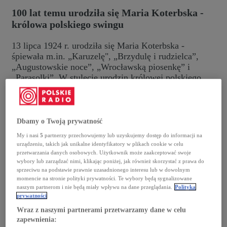
100 lat temu urodziła się Maria Koterbska -
królowa polskiego swingu
13 lipca 1924 r. urodziła się Maria Koterbska -
śpiewała m.in. „Karuzelę", „Brzydulę i rudzielca”,
„Augustowskie noce”, „Wrocławską piosenkę” i
„Parasolki”. W stulecie urodzin królowej polskiego
swingu w Bielsku-Białej został odsłonięty pomnik
artystki.
Zobacz więcej na temat:
piosenka
film polski
Bielsko-Biała
Dbamy o Twoją prywatność
My i nasi
5
partnerzy przechowujemy lub uzyskujemy dostęp do informacji na
urządzeniu, takich jak unikalne identyfikatory w plikach cookie w celu
przetwarzania danych osobowych. Użytkownik może zaakceptować swoje
wybory lub zarządzać nimi, klikając poniżej, jak również skorzystać z prawa do
sprzeciwu na podstawie prawnie uzasadnionego interesu lub w dowolnym
momencie na stronie polityki prywatności. Te wybory będą sygnalizowane
naszym partnerom i nie będą miały wpływu na dane przeglądania.
Polityka
prywatności
Wraz z naszymi partnerami przetwarzamy dane w celu
zapewnienia: