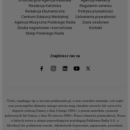
Informacyjna Agencja Radiowa
Agencja Reklamy
Redakcja Katolicka
Regulamin serwisu
Redakcja Ekumeniczna
Polityka prywatności
Centrum Edukacji Medialnej
Ustawienia prywatności
Agencja Muzyczna Polskiego Radia
Dane osobowe
Studia nagraniowe i koncertowe
Kontakt
Sklep Polskiego Radia
Znajdziesz nas na
Treści, znajdujące się w serwisie polskieradio.pl, w tym wszystkie materiały i ich części
oraz poszczególne elementy samego serwisu mają charakter utworów lub wytworów
objętych ochroną Ustawy z dnia 4 lutego 1994 r. o prawie autorskim i prawach
pokrewnych lub Ustawy z dnia 30 czerwca 2000 r. Prawo własności przemysłowej. Prawa
o których mowa w zdaniu poprzedzającym przysługują Polskiemu Radiu S.A. w
likwidacji lub podmiotom trzecim. Jakiekolwiek kopiowanie, zapisywanie, powielanie,