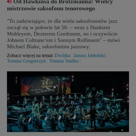
Od Hawkinsa do Brötzmanna! Wielcy
mistrzowie saksofonu tenorowego
"To zadziwiające, że dla wielu saksofonistów jazz
zaczął się w połowie lat 50. – wraz z Hankiem
Mobleyem, Dexterem Gordonem, no i oczywiście
Johnem Coltrane’em i Sonnym Rollinsem" – mówi
Michael Blake, saksofonista jazzowy.
Zobacz więcej na temat:
Dwójka
Janusz Jabłoński
Tomasz Gregorczyk
Tomasz Stańko