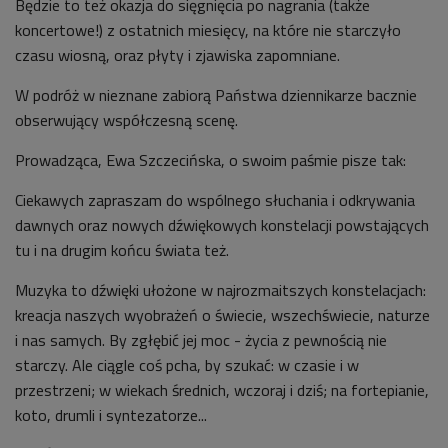
Będzie to też okazja do sięgnięcia po nagrania (także
koncertowe!) z ostatnich miesięcy, na które nie starczyło
czasu wiosną, oraz płyty i zjawiska zapomniane.
W podróż w nieznane zabiorą Państwa dziennikarze bacznie
obserwujący współczesną scenę.
Prowadząca, Ewa Szczecińska, o swoim paśmie pisze tak:
Ciekawych zapraszam do wspólnego słuchania i odkrywania
dawnych oraz nowych dźwiękowych konstelacji powstających
tu i na drugim końcu świata też.
Muzyka to dźwięki ułożone w najrozmaitszych konstelacjach:
kreacja naszych wyobrażeń o świecie, wszechświecie, naturze
i nas samych. By zgłębić jej moc - życia z pewnością nie
starczy. Ale ciągle coś pcha, by szukać: w czasie i w
przestrzeni; w wiekach średnich, wczoraj i dziś; na fortepianie,
koto, drumli i syntezatorze...