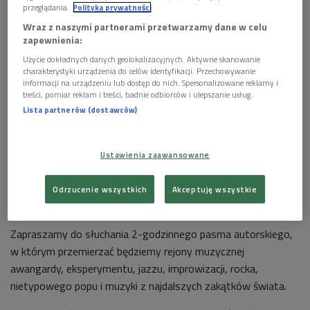
przeglądania.
Polityka prywatności
nazwa gitara
Foto: Shutterctock/Shan_shan
Wraz z naszymi partnerami przetwarzamy dane w celu
Dziwną i trudną wiosnę 2022 witać będziemy między innymi
zapewnienia:
muzyką Wojtka Błażejczyka oraz rumuńskiego duetu Irinel
Użycie dokładnych danych geolokalizacyjnych. Aktywne skanowanie
Anghel/Sorin Romanescu. Będzie też jeden z najsłynniejszych
charakterystyki urządzenia do celów identyfikacji. Przechowywanie
informacji na urządzeniu lub dostęp do nich. Spersonalizowane reklamy i
utworów orkiestrowych Wolfganga Rihma w nowym nagraniu
treści, pomiar reklam i treści, badnie odbiorców i ulepszanie usług.
oraz ptasie śpiewy przełożone przez ludzką wyobraźnię na
Lista partnerów (dostawców)
głosy i instrumenty.
Zapraszam
Ustawienia zaawansowane
Ewa Szczecińska
Odrzucenie wszystkich
Akceptuję wszystkie
***
Zapraszamy do słuchania 2-godzinnego pasma autorskiego,
w którym przemierzać będziemy rejony muzycznej
awangardy, eksperymentu, jazzu, improwizacji, rocka,
nietypowego popu i muzyki z najdalszych zakątków świata.