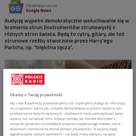
Obserwuj nas na
Google News
Audycję wypełni demokratyczne wsłuchiwanie się w
brzmienia strun (instrumentów strunowych) z
różnych stron świata. Będą to cytry, gitary, ale też
strunowe rzeźby stworzone przez Harry'ego
Partcha, np. "błękitna tęcza".
Dbamy o Twoją prywatność
My i nasi
5
partnerzy przechowujemy lub uzyskujemy dostęp do informacji
na urządzeniu, takich jak unikalne identyfikatory w plikach cookie w celu
przetwarzania danych osobowych. Użytkownik może zaakceptować swoje
wybory lub zarządzać nimi, klikając poniżej, jak również skorzystać z
prawa do sprzeciwu na podstawie prawnie uzasadnionego interesu lub w
dowolnym momencie na stronie polityki prywatności. Te wybory będą
sygnalizowane naszym partnerom i nie będą miały wpływu na dane
Nazwa cytry wskazuje na pokrewieństwo ze starogrecką kitharą, podobnie jak