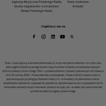
Agencja Muzyczna Polskiego Radia
Dane osobowe
Studia nagraniowe i koncertowe
Kontakt
Sklep Polskiego Radia
Znajdziesz nas na
Treści, znajdujące się w serwisie polskieradio.pl, w tym wszystkie materiały i ich części oraz
poszczególne elementy samego serwisu mają charakter utworów lub wytworów objętych
ochroną Ustawy z dnia 4 lutego 1994 r. o prawie autorskim i prawach pokrewnych lub Ustawy z
dnia 30 czerwca 2000 r. Prawo własności przemysłowej. Prawa o których mowa w zdaniu
poprzedzającym przysługują Polskiemu Radiu S.A. w likwidacji lub podmiotom trzecim.
Jakiekolwiek kopiowanie, zapisywanie, powielanie, reprodukowanie oraz rozpowszechnianie
materiałów zamieszczonych w serwisie, zarówno w części, jak i w całości jest zabronione bez
uprzedniej pisemnej zgody uprawnionego.