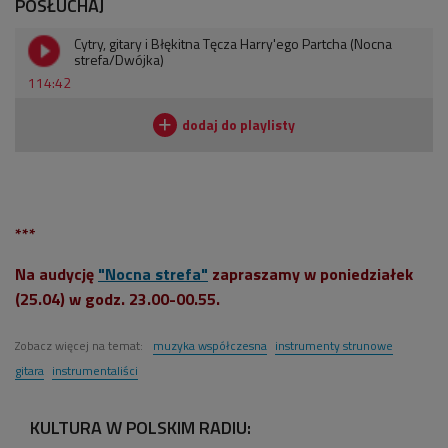
POSŁUCHAJ
Cytry, gitary i Błękitna Tęcza Harry'ego Partcha (Nocna
strefa/Dwójka)
114:42
***
Na audycję
"Nocna strefa"
zapraszamy w poniedziałek
(25.04) w godz. 23.00-00.55.
Zobacz więcej na temat:
muzyka współczesna
instrumenty strunowe
gitara
instrumentaliści
KULTURA W POLSKIM RADIU: