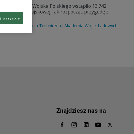
oku w szeregi Wojska Polskiego wstąpiło 13.742
kowej służby wojskowej. Jak rozpocząć przygodę z
ę wszystkie
ojskowa Akademia Techniczna
Akademia Wojsk Lądowych
Znajdziesz nas na