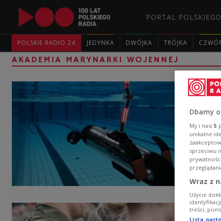
PORTAL POLSKIEGO
POLSKIE RADIO 24
JEDYNKA
DWÓJKA
TRÓJKA
CZWÓ
AKADEMIA MARYNARKI WOJENNEJ
Dbamy o
My i nasi
5
p
unikalne id
zaakceptowa
sprzeciwu 
prywatnośc
przeglądani
Wraz z n
Użycie dokł
identyfikac
treści, pom
Lista par