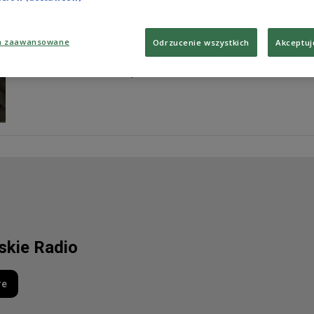
Rekordowe zainteresowanie służbą wojskową. W 2022 r
żołnierzy. To najwięcej od czasu zlikwidowania obowiąz
wojskiem?
a zaawansowane
Odrzucenie wszystkich
Akceptuj
Zobacz więcej na temat:
Wojsko Polskie
wojsko
żołnierze
W
Lotnicza Akademia Wojskowa
lskie Radio
re