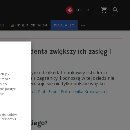
shopping_cart


SŁUCHAJ

ICY
ПР ДЛЯ УКРАЇНИ
PODCASTY
azek studenta zwiększy ich zasięg i
ego, nad którym od kilku lat naukowcy i studenci
ch jak
tnerami, także z zagranicy. I odnoszą w tej dziedzinie
ik może
projektem interesuje się nie tylko polskie wojsko.
wa do
e polityki
dron
woda
atak
Piotr Firan
Politechnika Krakowska
ane
ia do celów
 reklamy i
jska Polskiego?