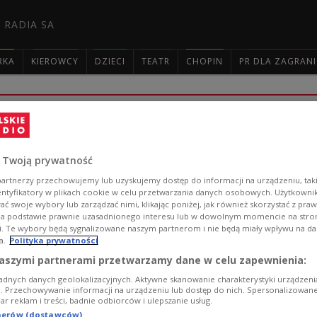
 RADIA SA
RKA
KIEROWCY
DZIECI
TEATR
CHOPIN
PR DLA ZAGRAN

Ultranowoczesne podwodne drony: wynal
możliwości
 Twoją prywatność
Sabuvis II to projekt ultranowoczesnego drona podwodn
artnerzy przechowujemy lub uzyskujemy dostęp do informacji na urządzeniu, taki
Politechniki Krakowskiej pracują wspólnie z kilkoma par
entyfikatory w plikach cookie w celu przetwarzania danych osobowych. Użytkown
coraz większe sukcesy: są zgłaszane kolejne patenty, a 
ć swoje wybory lub zarządzać nimi, klikając poniżej, jak również skorzystać z pra
na podstawie prawnie uzasadnionego interesu lub w dowolnym momencie na stroni
Zobacz więcej na temat:
STYL ŻYCIA
technika
wojsko
broń
i. Te wybory będą sygnalizowane naszym partnerom i nie będą miały wpływu na d
wynalazek
Trójka
podwodny świat
a.
Polityka prywatności
aszymi partnerami przetwarzamy dane w celu zapewnienia:
adnych danych geolokalizacyjnych. Aktywne skanowanie charakterystyki urządzen
ji. Przechowywanie informacji na urządzeniu lub dostęp do nich. Spersonalizowane
Jak zostać zawodowym żołnierzem Wo
iar reklam i treści, badnie odbiorców i ulepszanie usług.
tnerów (dostawców)