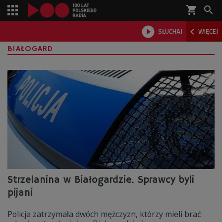
shopping_cart



SŁUCHAJ
WIĘCEJ

BIAŁOGARD
Strzelanina w Białogardzie. Sprawcy byli
pijani
Policja zatrzymała dwóch mężczyzn, którzy mieli brać