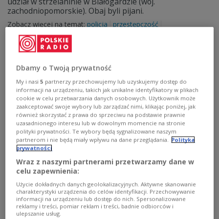
udział w strzelaninie w Białogardzie (woj.
zachodniopomorskie). Obaj byli pijani.
Zobacz więcej na temat:
policja
przestępczość
zachodniopomorskie
Dbamy o Twoją prywatność
My i nasi
5
partnerzy przechowujemy lub uzyskujemy dostęp do
informacji na urządzeniu, takich jak unikalne identyfikatory w plikach
cookie w celu przetwarzania danych osobowych. Użytkownik może
zaakceptować swoje wybory lub zarządzać nimi, klikając poniżej, jak
również skorzystać z prawa do sprzeciwu na podstawie prawnie
uzasadnionego interesu lub w dowolnym momencie na stronie
polityki prywatności. Te wybory będą sygnalizowane naszym
partnerom i nie będą miały wpływu na dane przeglądania.
Polityka
prywatności
Uniknie więzienia? Były proboszcz
Wraz z naszymi partnerami przetwarzamy dane w
skazany za pedofilię
celu zapewnienia:
Użycie dokładnych danych geolokalizacyjnych. Aktywne skanowanie
Sąd Rejonowy w Białogardzie ma zdecydować czy
charakterystyki urządzenia do celów identyfikacji. Przechowywanie
odroczona zostanie kara dwóch lat bezwzględnego
informacji na urządzeniu lub dostęp do nich. Spersonalizowane
reklamy i treści, pomiar reklam i treści, badnie odbiorców i
więzienia dla byłego proboszcza z Kołobrzegu.
ulepszanie usług.