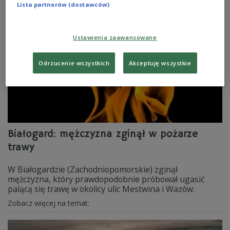
Zobacz więcej na temat:
Kościół
Kościół katolicki
pedofilia
Lista partnerów (dostawców)
Ustawienia zaawansowane
Odrzucenie wszystkich
Akceptuję wszystkie
Białogard: mężczyzna zginął w pożarze
trawy
W Białogardzie (Zachodniopomorskie) zginął
mężczyzna, który prawdopodobnie próbował ugasić
palącą się trawę w okolicy ulic Mestwina i Wazów.
Zobacz więcej na temat: