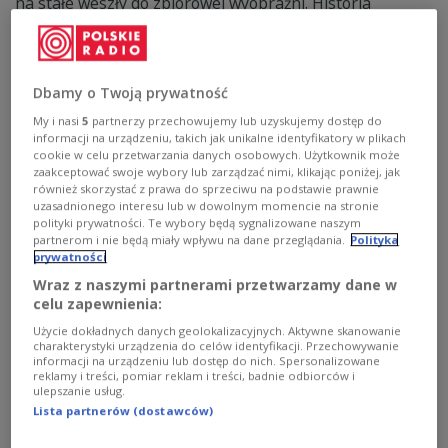
na stałe weszły do zbiorowej wyobraźni. Historia
namiętności, obsesji i zazdrości, rozgrywająca się w
gorącej atmosferze Sewilli, od blisko 150 lat przyciąga
publiczność. W spektaklu z Teatro alla Scala w
Mediolanie tytułową bohaterkę kreowała Clémentine
Dbamy o Twoją prywatność
Margaine, partnerowali jej Natalia Tanasii jako Micaëla,
Vittorio Grigolo w roli Don Joségo oraz Giorgi Manoshvili
My i nasi
5
partnerzy przechowujemy lub uzyskujemy dostęp do
jako Escamillo. Orkiestrę i chór mediolańskiej sceny
informacji na urządzeniu, takich jak unikalne identyfikatory w plikach
poprowadził Myung-Whun Chung.
cookie w celu przetwarzania danych osobowych. Użytkownik może
zaakceptować swoje wybory lub zarządzać nimi, klikając poniżej, jak
Zobacz więcej na temat:
Dorota Kozińska
również skorzystać z prawa do sprzeciwu na podstawie prawnie
Marcin Majchrowski
Georges Bizet
La Scala
uzasadnionego interesu lub w dowolnym momencie na stronie
muzyka klasyczna
polityki prywatności. Te wybory będą sygnalizowane naszym
partnerom i nie będą miały wpływu na dane przeglądania.
Polityka
prywatności
Wraz z naszymi partnerami przetwarzamy dane w
celu zapewnienia:
Użycie dokładnych danych geolokalizacyjnych. Aktywne skanowanie
charakterystyki urządzenia do celów identyfikacji. Przechowywanie
informacji na urządzeniu lub dostęp do nich. Spersonalizowane
reklamy i treści, pomiar reklam i treści, badnie odbiorców i
ulepszanie usług.
Lista partnerów (dostawców)