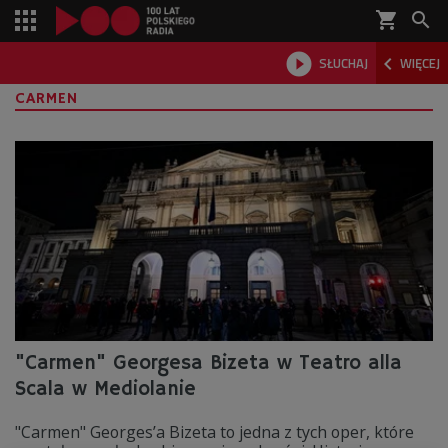
shopping_cart



SŁUCHAJ
WIĘCEJ

CARMEN
"Carmen" Georgesa Bizeta w Teatro alla
Scala w Mediolanie
"Carmen" Georges’a Bizeta to jedna z tych oper, które