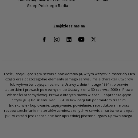
Sklep Polskiego Radia
Znajdziesz nas na
Treści, znajdujące się w serwisie polskieradio.pl, w tym wszystkie materiały i ich
części oraz poszczególne elementy samego serwisu mają charakter utworów
lub wytworów objętych ochroną Ustawy z dnia 4 lutego 1994 r. o prawie
autorskim i prawach pokrewnych lub Ustawy z dnia 30 czerwca 2000 r. Prawo
własności przemysłowej. Prawa o których mowa w zdaniu poprzedzającym
przysługują Polskiemu Radiu S.A. w likwidacji lub podmiotom trzecim.
Jakiekolwiek kopiowanie, zapisywanie, powielanie, reprodukowanie oraz
rozpowszechnianie materiałów zamieszczonych w serwisie, zarówno w części,
jak i w całości jest zabronione bez uprzedniej pisemnej zgody uprawnionego.