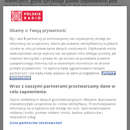
Niemczech, gdzie sprzedaje paliwo odpowiednio pod
marką Benzina oraz Star. Obok dotychczasowych nazw
na stacjach koncernu w tych krajach pojawi się logo
"Orlen Group", a za trzy lata ma ono całkowicie zastąpić
marki regionalne.
Dbamy o Twoją prywatność
Zobacz więcej na temat:
Orlen
My i nasi
5
partnerzy przechowujemy lub uzyskujemy dostęp do
informacji na urządzeniu, takich jak unikalne identyfikatory w plikach
cookie w celu przetwarzania danych osobowych. Użytkownik może
zaakceptować swoje wybory lub zarządzać nimi, klikając poniżej, jak
również skorzystać z prawa do sprzeciwu na podstawie prawnie
uzasadnionego interesu lub w dowolnym momencie na stronie
polityki prywatności. Te wybory będą sygnalizowane naszym
partnerom i nie będą miały wpływu na dane przeglądania.
Polityka
prywatności
Wraz z naszymi partnerami przetwarzamy dane w
celu zapewnienia:
Użycie dokładnych danych geolokalizacyjnych. Aktywne skanowanie
Daniel Obajtek: silna
KONGRES 590
charakterystyki urządzenia do celów identyfikacji. Przechowywanie
informacji na urządzeniu lub dostęp do nich. Spersonalizowane
gospodarka oznacza silne państwo
reklamy i treści, pomiar reklam i treści, badnie odbiorców i
ulepszanie usług.
Lista partnerów (dostawców)
- Nie znam państwa, które nie dochodziłoby do swojej