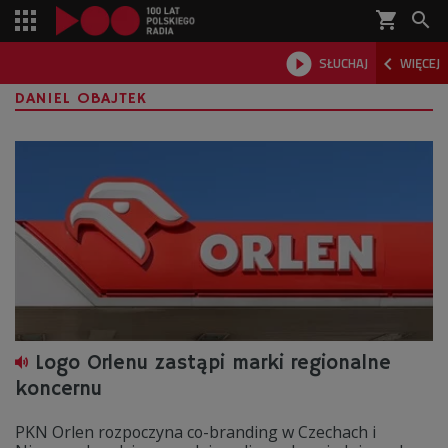
shopping_cart



SŁUCHAJ
WIĘCEJ

DANIEL OBAJTEK
Logo Orlenu zastąpi marki regionalne
koncernu
PKN Orlen rozpoczyna co-branding w Czechach i