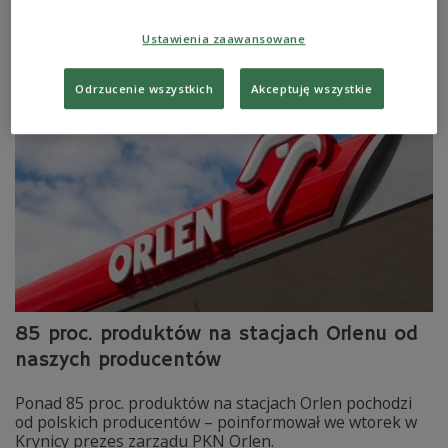
siły poprzez silną gospodarkę. Od niej wszystko się
zaczyna - mówił w Polskim Radiu 24 Daniel Obajtek.
Ustawienia zaawansowane
Zobacz więcej na temat:
Polskie Radio 24
Adrian Klarenbach
Kongres 590
kongres 590 w Jasionce 2019
POLSKA
PKN Orlen
Odrzucenie wszystkich
Akceptuję wszystkie
85 proc. produktów na stacjach Orlenu od
naszych producentów
Ponad 85 proc. produktów na stacjach Orlen pochodzi
od polskich producentów – poinformował we wtorek w
Krynicy prezes zarządu PKN Orlen.