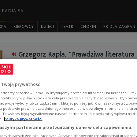
 RADIA SA
RKA
KIEROWCY
DZIECI
TEATR
CHOPIN
PR DLA ZAGRAN

Grzegorz Kapla. "Prawdziwa literatura 
Był radnym, dziennikarzem śledczym i przewodnikiem w
blogerem ale także pisarzem kryminałów. W audycji 'Wi
literackich inspiracjach i przedziwnych kryminalnych p
 Twoją prywatność
Zobacz więcej na temat:
dziennikarstwo
artnerzy przechowujemy lub uzyskujemy dostęp do informacji na urządzeniu, taki
entyfikatory w plikach cookie w celu przetwarzania danych osobowych. Użytkown
ć swoje wybory lub zarządzać nimi, klikając poniżej, jak również skorzystać z pra
na podstawie prawnie uzasadnionego interesu lub w dowolnym momencie na stroni
i. Te wybory będą sygnalizowane naszym partnerom i nie będą miały wpływu na d
a.
Polityka prywatności
aszymi partnerami przetwarzamy dane w celu zapewnienia:
Grzegorz Kapla i literackie portrety
adnych danych geolokalizacyjnych. Aktywne skanowanie charakterystyki urządzen