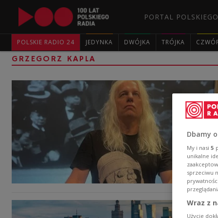
PORTAL POLSKIEGO
POLSKIE RADIO 24
JEDYNKA
DWÓJKA
TRÓJKA
CZWÓ
GRZEGORZ KAPLA
Dbamy o
My i nasi
5
p
unikalne id
zaakceptowa
sprzeciwu 
prywatnośc
przeglądani
Wraz z n
Użycie dokł