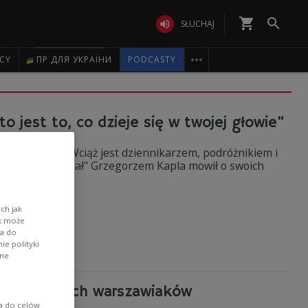
shopping_cart


SŁUCHAJ

ICY
ПР ДЛЯ УКРАЇНИ
PODCASTY
to jest to, co dzieje się w twojej głowie"
arszawskim. Wciąż jest dziennikarzem, podróżnikiem i
ęcej niż kryminał" Grzegorzem Kapla mowił o swoich
rzygodach.
ch jak
ik może
wa do
e polityki
ane
 współczesnych warszawiaków
ia do celów