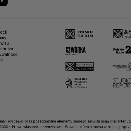
re
ocji
amy
rwisu
atności
ywatności
we
teriały i ich części oraz poszczególne elementy samego serwisu mają charakter 
2000 r. Prawo własności przemysłowej. Prawa o których mowa w zdaniu poprze