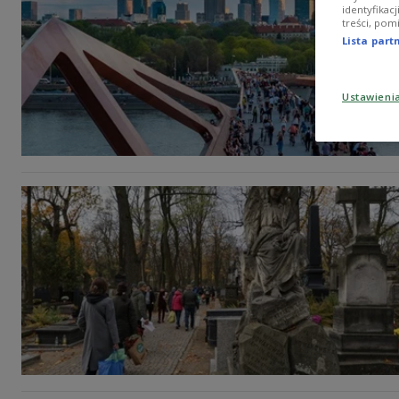
identyfikac
treści, pom
Lista par
Ustawieni