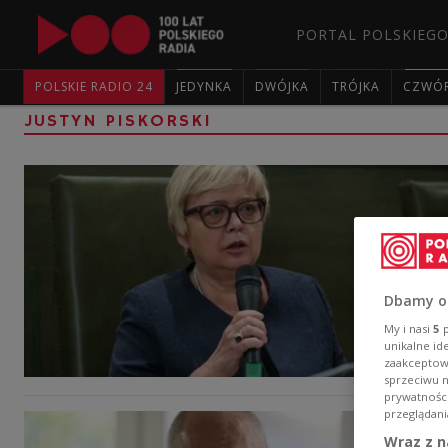
PORTAL POLSKIEGO
POLSKIE RADIO 24
JEDYNKA
DWÓJKA
TRÓJKA
CZWÓ
JUSTYN PISKORSKI
Dbamy o
My i nasi
5
p
unikalne id
zaakceptowa
sprzeciwu 
prywatnośc
przeglądani
Wraz z n