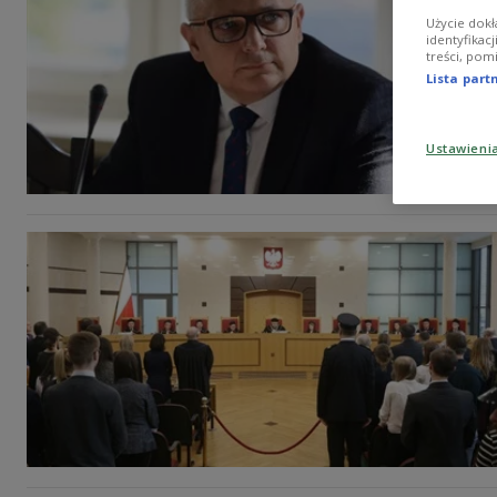
Użycie dokł
identyfikac
treści, pom
Lista par
Ustawieni