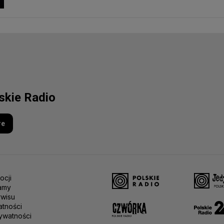
lskie Radio
re
ocji
amy
rwisu
atności
ywatności