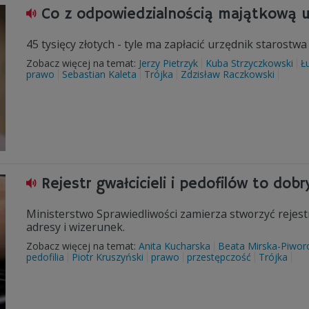
Co z odpowiedzialnością majątkową 
45 tysięcy złotych - tyle ma zapłacić urzędnik starostw
Zobacz więcej na temat:
Jerzy Pietrzyk
Kuba Strzyczkowski
Ł
prawo
Sebastian Kaleta
Trójka
Zdzisław Raczkowski
Rejestr gwałcicieli i pedofilów to dob
Ministerstwo Sprawiedliwości zamierza stworzyć rejestr 
adresy i wizerunek.
Zobacz więcej na temat:
Anita Kucharska
Beata Mirska-Piwor
pedofilia
Piotr Kruszyński
prawo
przestępczość
Trójka