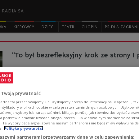
 RADIA SA
RKA
KIEROWCY
DZIECI
TEATR
CHOPIN
PR DLA ZAGRAN

"To był bezrefleksyjny krok ze strony I
- W trudnym okresie stresów i przepracowania każdemu z
komentarz rzecznika Sądu Najwyższego do obecności I 
prezydenta Andrzeja Dudę ślubowania od nowego sędzi
Zobacz więcej na temat:
Sąd Najwyższy
Małgorzata Gersdorf
 Twoją prywatność
artnerzy przechowujemy lub uzyskujemy dostęp do informacji na urządzeniu, taki
entyfikatory w plikach cookie w celu przetwarzania danych osobowych. Użytkown
ć swoje wybory lub zarządzać nimi, klikając poniżej, jak również skorzystać z pra
na podstawie prawnie uzasadnionego interesu lub w dowolnym momencie na stroni
i. Te wybory będą sygnalizowane naszym partnerom i nie będą miały wpływu na d
a.
Polityka prywatności
Justyn Piskorski nowym sędzią Trybuna
aszymi partnerami przetwarzamy dane w celu zapewnienia: