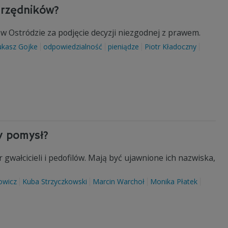
urzędników?
a w Ostródzie za podjęcie decyzji niezgodnej z prawem.
ukasz Gojke
odpowiedzialność
pieniądze
Piotr Kładoczny
ry pomysł?
gwałcicieli i pedofilów. Mają być ujawnione ich nazwiska,
owicz
Kuba Strzyczkowski
Marcin Warchoł
Monika Płatek