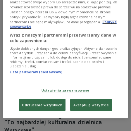
wydarzeń, w tym wystaw, warsztatów i pokazów
zaakceptować swoje wybory lub zarządzać nimi, klikając poniżej, jak
filmowych - to tylko kilka liczb obrazujących mijający rok
również skorzystać z prawa do sprzeciwu na podstawie prawnie
w Muzeum Warszawy. - Kolejny rok zapowiada się
uzasadnionego interesu lub w dowolnym momencie na stronie
równie intensywnie - zdradziła w radiowej
polityki prywatności. Te wybory będą sygnalizowane naszym
partnerom i nie będą miały wpływu na dane przeglądania.
Polityka
Dwójce dyrektorka instytucji Karolina Ziębińska.
prywatności
Zobacz więcej na temat:
Muzeum Warszawy
Jakub Jamrozek
Wraz z naszymi partnerami przetwarzamy dane w
Dwójka
KULTURA
muzeum
Warszawa
fotografia
celu zapewnienia:
wystawa
Zobacz także
Użycie dokładnych danych geolokalizacyjnych. Aktywne skanowanie
charakterystyki urządzenia do celów identyfikacji. Przechowywanie
informacji na urządzeniu lub dostęp do nich. Spersonalizowane
reklamy i treści, pomiar reklam i treści, badnie odbiorców i
ulepszanie usług.
Lista partnerów (dostawców)
Ustawienia zaawansowane
Odrzucenie wszystkich
Akceptuję wszystkie
71. urodziny Starego Miasta w Warszawie.
"To najbardziej kulturalna dzielnica
Warszawy"