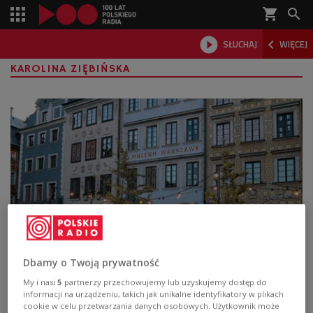
shopping_cart



SŁUCHAJ
WIĘCEJ

KAROLINA ZIĘBIŃSKA
Lekcje muzealne, śpiew i fotografia. Co
Dbamy o Twoją prywatność
planuje Muzeum Warszawy w 2025 roku?
My i nasi
5
partnerzy przechowujemy lub uzyskujemy dostęp do
informacji na urządzeniu, takich jak unikalne identyfikatory w plikach
Ćwierć miliona odwiedzających, ponad osiemset
cookie w celu przetwarzania danych osobowych. Użytkownik może