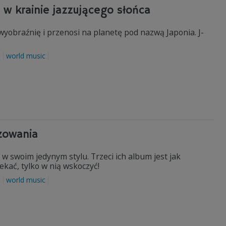
w krainie jazzującego słońca
obraźnię i przenosi na planetę pod nazwą Japonia. J-
a
world music
zowania
 swoim jedynym stylu. Trzeci ich album jest jak
kać, tylko w nią wskoczyć!
a
world music