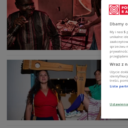
Dbamy o
My i nasi
5
p
unikalne id
zaakceptowa
sprzeciwu 
prywatnośc
przeglądani
Wraz z n
Użycie dokł
identyfikac
treści, pom
Lista par
Ustawieni