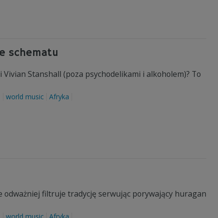
ie schematu
i Vivian Stanshall (poza psychodelikami i alkoholem)? To
a
world music
Afryka
 odważniej filtruje tradycję serwując porywający huragan
a
world music
Afryka