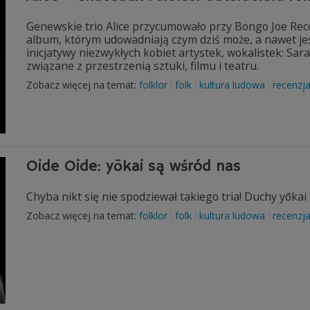
Genewskie trio Alice przycumowało przy Bongo Joe Reco
album, którym udowadniają czym dziś może, a nawet jest
inicjatywy niezwykłych kobiet artystek, wokalistek: Sa
związane z przestrzenią sztuki, filmu i teatru.
Zobacz więcej na temat:
folklor
folk
kultura ludowa
recenzj
Oide Oide: yōkai są wśród nas
Chyba nikt się nie spodziewał takiego tria! Duchy yōkai
Zobacz więcej na temat:
folklor
folk
kultura ludowa
recenzj