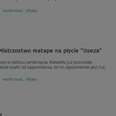
a
world music
Afryka
. Mistrzostwo matape na płycie "Useza"
i w obliczu zaniknięcia. Niewielu już pozostało
że ocalić od zapomnienia, bo to zapomnienie jest tuż,
a
world music
Afryka
k