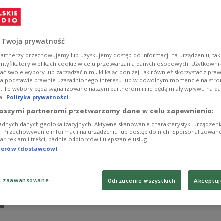
Kenijsko-niemiecki duet Odd Okoddo tym razem zaprosi
Nengo, by razem wznieść się ponad horyzont.
Zobacz więcej na temat:
folklor
folk
kultura ludowa
recenzj
 Twoją prywatność
artnerzy przechowujemy lub uzyskujemy dostęp do informacji na urządzeniu, taki
entyfikatory w plikach cookie w celu przetwarzania danych osobowych. Użytkown
ć swoje wybory lub zarządzać nimi, klikając poniżej, jak również skorzystać z pra
na podstawie prawnie uzasadnionego interesu lub w dowolnym momencie na stroni
i. Te wybory będą sygnalizowane naszym partnerom i nie będą miały wpływu na d
a.
Polityka prywatności
Cocanha - Flame Folclòre: Ekstrawaganck
aszymi partnerami przetwarzamy dane w celu zapewnienia:
adnych danych geolokalizacyjnych. Aktywne skanowanie charakterystyki urządzen
Na swoim trzecim - i jak dotąd najbardziej odważnym - 
ji. Przechowywanie informacji na urządzeniu lub dostęp do nich. Spersonalizowane
iar reklam i treści, badnie odbiorców i ulepszanie usług.
obronie oksytańskiej tradycji.
tnerów (dostawców)
Zobacz więcej na temat:
folklor
folk
kultura ludowa
recenzj
a zaawansowane
Odrzucenie wszystkich
Akceptuj