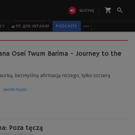
shopping_cart


SŁUCHAJ

ICY
ПР ДЛЯ УКРАЇНИ
PODCASTY
ana Osei Twum Barima - Journey to the
aurką, bezmyślną afirmacją niczego, tylko szczerą
a
world music
a: Poza tęczą