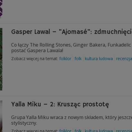
Gasper Lawal – "Ajomasé": zdmuchnięc
Co łączy The Rolling Stones, Ginger Bakera, Funkadelic 
postać Gaspera Lawala!
Zobacz więcej na temat:
folklor
folk
kultura ludowa
recenzj
Yalla Miku – 2: Krusząc prostotę
Grupa Yalla Miku wraca z nowym składem, który jeszcze
stylistyczny.
Zobacz więcej na temat:
folklor
folk
kultura ludowa
recenzj