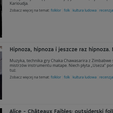
Karioudja.
Zobacz więcej na temat:
folklor
folk
kultura ludowa
recenzj
Hipnoza, hipnoza i jeszcze raz hipnoza
Muzyka, technika gry Chaka Chawasarira z Zimbabwe sto
mistrzów instrumentu matape. Niech płyta „Useza” pomo
tuż.
Zobacz więcej na temat:
folklor
folk
kultura ludowa
recenzj
Alice - Châteaux Faibles: outsiderski fol