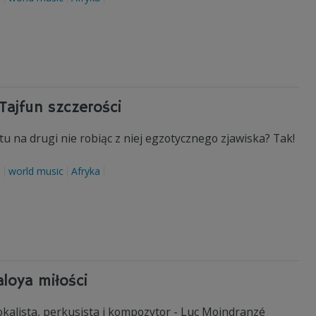
Tajfun szczerości
u na drugi nie robiąc z niej egzotycznego zjawiska? Tak!
a
world music
Afryka
aloya miłości
kalista, perkusista i kompozytor - Luc Moindranzé