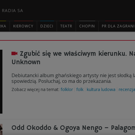
 RADIA SA
RKA
KIEROWCY
DZIECI
TEATR
CHOPIN
PR DLA ZAGRAN

Zgubić się we właściwym kierunku. N
Unknown
Debiutancki album ghańskiego artysty nie jest słodką l
spowiedzią. Posłuchaj, co ma do przekazania.
Zobacz więcej na temat:
folklor
folk
kultura ludowa
recenzj
Odd Okoddo & Ogoya Nengo – Palagom