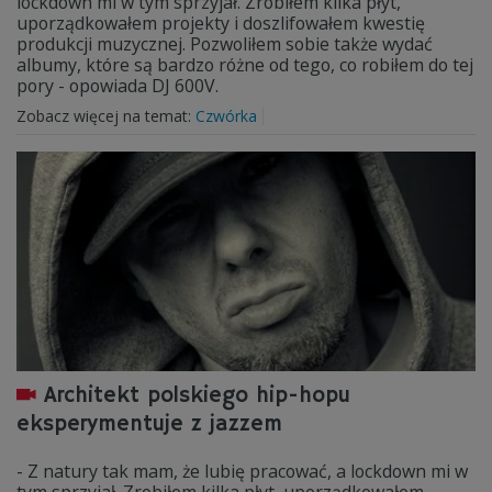
lockdown mi w tym sprzyjał. Zrobiłem kilka płyt,
uporządkowałem projekty i doszlifowałem kwestię
produkcji muzycznej. Pozwoliłem sobie także wydać
albumy, które są bardzo różne od tego, co robiłem do tej
pory - opowiada DJ 600V.
Zobacz więcej na temat:
Czwórka
Architekt polskiego hip-hopu
eksperymentuje z jazzem
- Z natury tak mam, że lubię pracować, a lockdown mi w