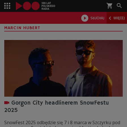
shopping_cart



SŁUCHAJ
WIĘCEJ

MARCIN HUBERT
Gorgon City headlinerem SnowFestu
2025
SnowFest 2025 odbędzie się 7 i 8 marca w Szczyrku pod