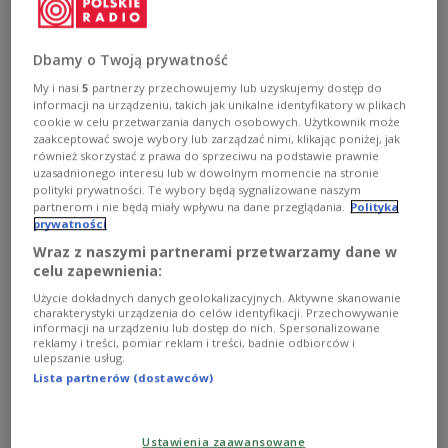
Zapraszamy na retransmisję drugiej części
wyjątkowego koncertu Jareckiego. To moc pozytywnej
Dbamy o Twoją prywatność
energii!
My i nasi
5
partnerzy przechowujemy lub uzyskujemy dostęp do
Zobacz więcej na temat:
Czwórka
rap
Harper
funk
informacji na urządzeniu, takich jak unikalne identyfikatory w plikach
MUZYKA
muzyka rozrywkowa
cookie w celu przetwarzania danych osobowych. Użytkownik może
zaakceptować swoje wybory lub zarządzać nimi, klikając poniżej, jak
również skorzystać z prawa do sprzeciwu na podstawie prawnie
uzasadnionego interesu lub w dowolnym momencie na stronie
polityki prywatności. Te wybory będą sygnalizowane naszym
partnerom i nie będą miały wpływu na dane przeglądania.
Polityka
prywatności
Wraz z naszymi partnerami przetwarzamy dane w
celu zapewnienia:
Użycie dokładnych danych geolokalizacyjnych. Aktywne skanowanie
charakterystyki urządzenia do celów identyfikacji. Przechowywanie
informacji na urządzeniu lub dostęp do nich. Spersonalizowane
reklamy i treści, pomiar reklam i treści, badnie odbiorców i
ulepszanie usług.
Płyta tygodnia: SOLOMUN "Nobody Is Not
Lista partnerów (dostawców)
Loved" (NINL)
Ponad dekadę od wydania swojego debiutanckiego
Ustawienia zaawansowane