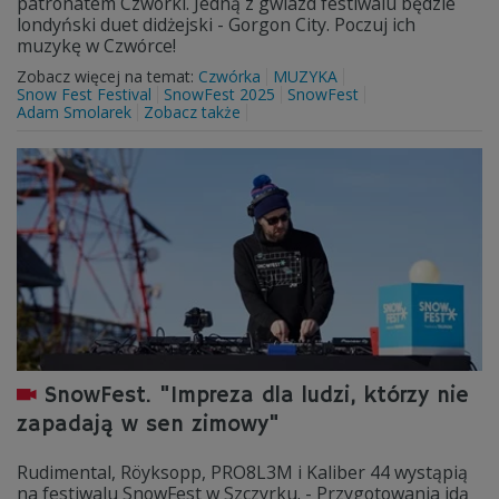
patronatem Czwórki. Jedną z gwiazd festiwalu będzie
londyński duet didżejski - Gorgon City. Poczuj ich
muzykę w Czwórce!
Zobacz więcej na temat:
Czwórka
MUZYKA
Snow Fest Festival
SnowFest 2025
SnowFest
Adam Smolarek
Zobacz także
SnowFest. "Impreza dla ludzi, którzy nie
zapadają w sen zimowy"
Rudimental, Röyksopp, PRO8L3M i Kaliber 44 wystąpią
na festiwalu SnowFest w Szczyrku. - Przygotowania idą