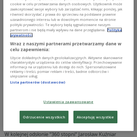
gangsterem" to tylko część aktorskiego portfolio
cookie w celu przetwarzania danych osobowych. Użytkownik może
Marcina Kowalczyka, do którego niebawem dołączy
zaakceptować swoje wybory lub zarządzać nimi, klikając poniżej, jak
serial "Drelich". W Czwórce Kowalczyk opowiedział o
również skorzystać z prawa do sprzeciwu na podstawie prawnie
swoich najważniejszych rolach w karierze, a także
uzasadnionego interesu lub w dowolnym momencie na stronie
zdradził parę szczegółów zza kulis "Drelicha", który
polityki prywatności. Te wybory będą sygnalizowane naszym
swoją premierę ma już we wrześniu.
partnerom i nie będą miały wpływu na dane przeglądania.
Polityka
prywatności
Zobacz więcej na temat:
Czwórka
aktor
aktorstwo
FILM
serial
kino
Marcin Radomski
Wraz z naszymi partnerami przetwarzamy dane w
celu zapewnienia:
Użycie dokładnych danych geolokalizacyjnych. Aktywne skanowanie
charakterystyki urządzenia do celów identyfikacji. Przechowywanie
informacji na urządzeniu lub dostęp do nich. Spersonalizowane
reklamy i treści, pomiar reklam i treści, badnie odbiorców i
ulepszanie usług.
Lista partnerów (dostawców)
Ustawienia zaawansowane
Odrzucenie wszystkich
Akceptuję wszystkie
Świat się topi. Jaki los nas czeka?
W kolejnej odsłonie "360 stopni" Jarosław Kuźniar