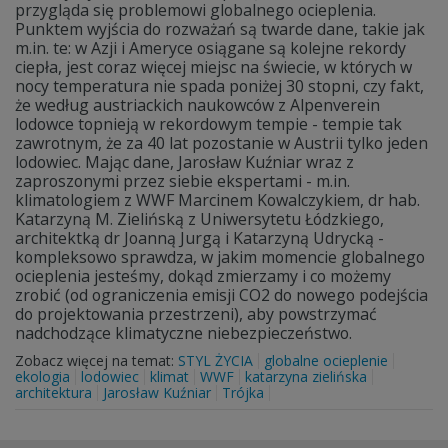
przygląda się problemowi globalnego ocieplenia.
Punktem wyjścia do rozważań są twarde dane, takie jak
m.in. te: w Azji i Ameryce osiągane są kolejne rekordy
ciepła, jest coraz więcej miejsc na świecie, w których w
nocy temperatura nie spada poniżej 30 stopni, czy fakt,
że według austriackich naukowców z Alpenverein
lodowce topnieją w rekordowym tempie - tempie tak
zawrotnym, że za 40 lat pozostanie w Austrii tylko jeden
lodowiec. Mając dane, Jarosław Kuźniar wraz z
zaproszonymi przez siebie ekspertami - m.in.
klimatologiem z WWF Marcinem Kowalczykiem, dr hab.
Katarzyną M. Zielińską z Uniwersytetu Łódzkiego,
architektką dr Joanną Jurgą i Katarzyną Udrycką -
kompleksowo sprawdza, w jakim momencie globalnego
ocieplenia jesteśmy, dokąd zmierzamy i co możemy
zrobić (od ograniczenia emisji CO2 do nowego podejścia
do projektowania przestrzeni), aby powstrzymać
nadchodzące klimatyczne niebezpieczeństwo.
Zobacz więcej na temat:
STYL ŻYCIA
globalne ocieplenie
ekologia
lodowiec
klimat
WWF
katarzyna zielińska
architektura
Jarosław Kuźniar
Trójka