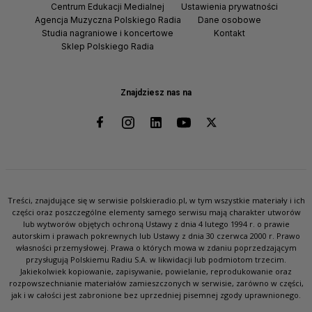
Centrum Edukacji Medialnej
Ustawienia prywatności
Agencja Muzyczna Polskiego Radia
Dane osobowe
Studia nagraniowe i koncertowe
Kontakt
Sklep Polskiego Radia
Znajdziesz nas na
Treści, znajdujące się w serwisie polskieradio.pl, w tym wszystkie materiały i ich
części oraz poszczególne elementy samego serwisu mają charakter utworów
lub wytworów objętych ochroną Ustawy z dnia 4 lutego 1994 r. o prawie
autorskim i prawach pokrewnych lub Ustawy z dnia 30 czerwca 2000 r. Prawo
własności przemysłowej. Prawa o których mowa w zdaniu poprzedzającym
przysługują Polskiemu Radiu S.A. w likwidacji lub podmiotom trzecim.
Jakiekolwiek kopiowanie, zapisywanie, powielanie, reprodukowanie oraz
rozpowszechnianie materiałów zamieszczonych w serwisie, zarówno w części,
jak i w całości jest zabronione bez uprzedniej pisemnej zgody uprawnionego.