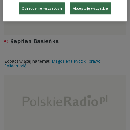
Odrzucenie wszystkich
Akceptuję wszystkie
Kapitan Basieńka
Zobacz więcej na temat:
Magdalena Rydzik
prawo
Solidarność