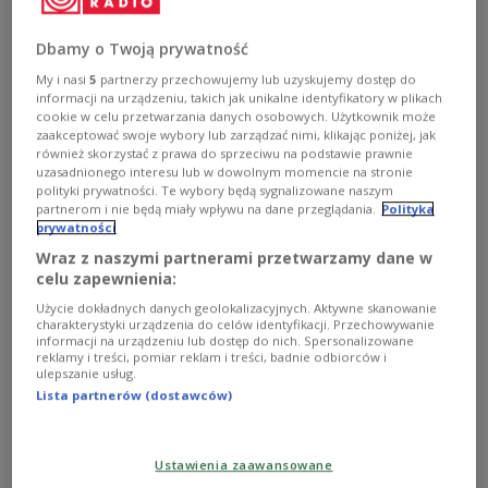
Dbamy o Twoją prywatność
My i nasi
5
partnerzy przechowujemy lub uzyskujemy dostęp do
informacji na urządzeniu, takich jak unikalne identyfikatory w plikach
cookie w celu przetwarzania danych osobowych. Użytkownik może
zaakceptować swoje wybory lub zarządzać nimi, klikając poniżej, jak
również skorzystać z prawa do sprzeciwu na podstawie prawnie
uzasadnionego interesu lub w dowolnym momencie na stronie
polityki prywatności. Te wybory będą sygnalizowane naszym
partnerom i nie będą miały wpływu na dane przeglądania.
Polityka
prywatności
Wraz z naszymi partnerami przetwarzamy dane w
Historia w teczkach zapisana
celu zapewnienia:
Użycie dokładnych danych geolokalizacyjnych. Aktywne skanowanie
charakterystyki urządzenia do celów identyfikacji. Przechowywanie
informacji na urządzeniu lub dostęp do nich. Spersonalizowane
Zobacz więcej na temat:
Dorota Fredro-Boniecka
reklamy i treści, pomiar reklam i treści, badnie odbiorców i
Instytut Pamięci Narodowej
Irena Piłatowska
lustracja
ulepszanie usług.
Lista partnerów (dostawców)
Ustawienia zaawansowane