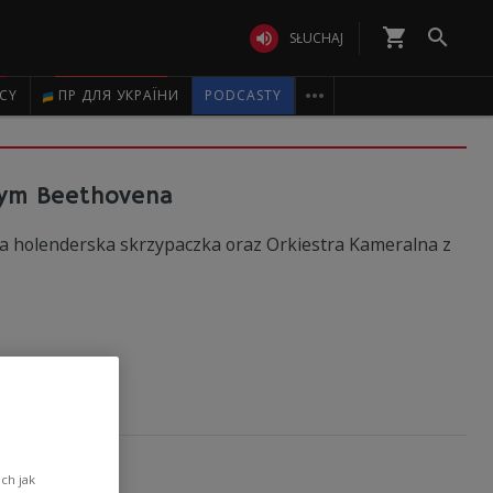
shopping_cart


SŁUCHAJ

ICY
ПР ДЛЯ УКРАЇНИ
PODCASTY
wym Beethovena
 holenderska skrzypaczka oraz Orkiestra Kameralna z
 noc
ch jak