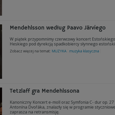
Mendehlsson według Paavo Järviego
W piątek przypomnimy czerwcowy koncert Estońskiego 
Heskiego pod dyrekcją spadkobiercy słynnego estońsk
Zobacz więcej na temat:
MUZYKA
muzyka klasyczna
Tetzlaff gra Mendehlssona
Kanoniczny Koncert e-moll oraz Symfonia C- dur op. 27 
Antonína Dvořáka, znalazły się w programie styczniow
zaprasza na retransmisję.