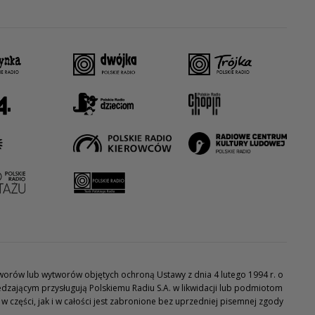
utworów lub wytworów objętych ochroną Ustawy z dnia 4 lutego 1994 r. o
dzającym przysługują Polskiemu Radiu S.A. w likwidacji lub podmiotom
części, jak i w całości jest zabronione bez uprzedniej pisemnej zgody