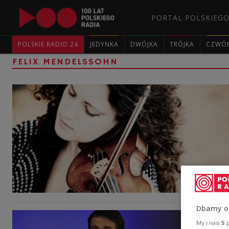
PORTAL POLSKIEGO
POLSKIE RADIO 24
JEDYNKA
DWÓJKA
TRÓJKA
CZWÓ
FELIX MENDELSSOHN
Dbamy o
My i nasi
5
p