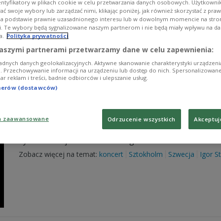
entyfikatory w plikach cookie w celu przetwarzania danych osobowych. Użytkown
Jak Berlioz i Mendelssohn wyobrażali sobie nastrój let
ć swoje wybory lub zarządzać nimi, klikając poniżej, jak również skorzystać z pra
koncertu, którego gwiazdą był znakomity kontratenor.
na podstawie prawnie uzasadnionego interesu lub w dowolnym momencie na stroni
i. Te wybory będą sygnalizowane naszym partnerom i nie będą miały wpływu na d
Zobacz więcej na temat:
muzyka klasyczna
a.
Polityka prywatności
aszymi partnerami przetwarzamy dane w celu zapewnienia:
adnych danych geolokalizacyjnych. Aktywne skanowanie charakterystyki urządzen
ji. Przechowywanie informacji na urządzeniu lub dostęp do nich. Spersonalizowane
iar reklam i treści, badnie odbiorców i ulepszanie usług.
tnerów (dostawców)
"Satyricon" z "Pietruszką" po szwedzk
a zaawansowane
Odrzucenie wszystkich
Akceptuj
Zapraszamy na retransmisję sztokholmskiego koncertu
Symfonicznej Radia Szwedzkiego.
Zobacz więcej na temat:
koncert
Sztokholm
Szwecja
Igor S